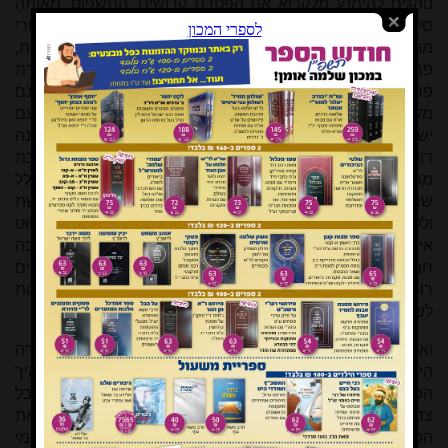
נוהגים להימנע מלקרוא את הפטרת קדושים 'התשפוט' מאותה
סיבה ובמקומה חוזרים על 'הלא כבני כושיים' של פרשת אחרי
מות), ובמקומה נהגו לקרוא את ההפטרה של השבת הקודמת,
פרשת ויקרא (שלא נקראה בציבור מפני שבה קראו את הפטרת
פרשת זכור) המתחילה 'עם זו יצרתי לי', שגם בה תוכחה, אמנם
מעודנת יותר, של ישעיהו הנביא על הקרבת הקרבנות של עם
ישראל. אולם תימה גדולה היא, שהרי מכל ההפטרות של השנה
דווקא הפטרה זו 'עולותיכם ספו' מוזכרת בפירוש בגמרא במסכת
מגילה (כדוגמא להפטרה שקוראים בה פחות מכ"א פסוקים בגלל
שבה 'סליק עניינא'), ואיך אפשר להתעלם מגמרא מפורשת
ולקרוא במקומה הפטרה אחרת? וצריך לומר שהנוהגים כך פשוט
אינם מסוגלים לקרוא נבואת זעם כה קשה ודברי תוכחה כה
חמורים על עם ישראל, ובגלל שמנהגי קריאת ההפטרה לפעמים
רופפים במידת מה – הרשו לעצמם כמה פוסקים וכמה קהילות
לשנות את סדרי ההפטרה העתיקים למרות כל הנ"ל.
ואכן, קיימת סתירה תהומית בין נבואת ירמיהו לבין מה שקורה
היום מול עינינו. בזמן כתיבת שורות אלו איננו יודעים עדיין איך
הסתיימו הבחירות הקשות של ניסן תשע"ט, שבמהלכם ניסה כל
צד וניסתה כל קבוצה, לפעמים בהצלחה יתירה, להראות את
הפגמים והכישלונות של האחרים; אך מה שלא יהיה - כל מי