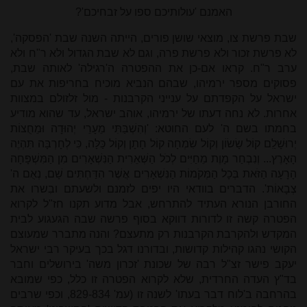
האמנם 'עולותיכם ספו על זבחיכם'?
שבת פרשת צו, מוצאי שושן פורים, הייתה השנה שבת 'הפסקה',
לא פרשת זכור ולא פרשת פרה, וגם לא שבת הגדול ולא ר"ח ולא
ערב ר"ח. קראו אם-כן את ההפטרה ה'רגילה' לאותה שבת,
פסוקים מספר ירמיהו, שבהם הנביא מוכיח בחריפות את עם
ישראל על הקפדתם על ענייני הקרבנות - מול זלזולם במצוות
אחרות. לא נחה דעתו של ירמיהו, אוהב ישראל, עד שהוא מודיע
בחמתו בשם ה' לעם החוטא: 'וְהִשְׁבַּתִּי מֵעָרֵי יְהוּדָה וּמֵחֻצוֹת
יְרוּשָׁלִַם קוֹל שָׂשׂוֹן וְקוֹל שִׂמְחָה קוֹל חָתָן וְקוֹל כַּלָּה, כִּי לְחָרְבָּה תִּהְיֶה
הָאָרֶץ... וְנִבְחַר מָוֶת מֵחַיִּים לְכֹל הַשְּׁאֵרִית הַנִּשְׁאָרִים מִן הַמִּשְׁפָּחָה
הָרָעָה הַזֹּאת בְּכָל הַמְּקֹמוֹת הַנִּשְׁאָרִים אֲשֶׁר הִדַּחְתִּים שָׁם, נְאֻם ה'
צְבָאוֹת'. הדברים בוודאי היו יפים לזמנם ולשעתם ובִשרו את
החורבן הנורא העתיד להתרחש, אבל מדוע תקנו חז"ל לקרוא
הפטרה קשה זו לדורות דווקא בסוף פרשה שבה הגעגוע לבית
המקדש ולהקרבת הקרבנות רק מתעצם? והנה מתברר שמעוצם
הקושי נהגו קהילות קדושות, ובדורנו דגל בכך בעיקר רבי ישראל
יעקב פישר זצ"ל רבה של שכונת 'זכרון משה' בירושלים וחבר
בד"ץ העדה החרדית, שלא לקרוא הפטרה זו כלל, כפי שמובא
בהרחבה ב'לוח דבר בעתו' לשנה זו (עמ' 829-834, וכפי שרבים