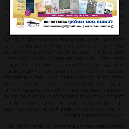
שעיניו פקוחות לא יכול להתעלם מחסד ה' השופע בימינו על עמו
ונחלתו, על הניסים והנפלאות שבכל יום עמנו, על היותנו למרות
הכל עם אחד - 'ומי כעמך ישראל גוי אחד בארץ', ועל פעמי
המשיח הניכרים בכל פינה, ובעז"ה נמשיך לעשות ולהצליח.
חוברת גדושה זו עוסקת בנושאים מגוונים – שני מאמרים של
רבנים בוגרי ישיבת שעלבים עוסקים במצוות החג בשילוב של
ענייני הלכה והגות; הרב עזריה אריאל מ'מכון המקדש' חוקר
בעמקות את זיהוי כבשי המרינו חסרי האליה, שמהם היום רוב
הצמר בעולם, ומוכיח שגם הם נחשבים 'רחלים' והצמר שלהם
נחשב 'צמר' על פי ההלכה; הרב שטראוס מנווה יעקב שבצפון
ירושלים בוחן ביסודיות את מהותם של השדים המוזכרים תכופות
בספרי חז"ל ודן בשאלת מציאותם בימינו; בהמשך מובאים חלק
מקורות חייו המרתקים של החסיד הסופר והחלוץ ר' אליהו כי-טוב
כתובים בידי עצמו עם הערות והרחבות; נינו של הגאון הגדול רבי
כלפון הכהן אב"ד ג'רבה מספר על דמותו המופלאה של זקנו ועל
חיבתו הגדולה לארץ ישראל, ועוד תגובות והערות וסקירות
וחידושים רבים בחוברת זו, שניתן לקוות שכולם יהיו בעז"ה עונג
חג אמיתי למנויי 'המעין' ולקוראיו.
בציפייה לישועה השלמה בקרוב לעינינו, חג כשר ושמח, הק' יואל