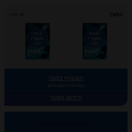
המעין
ישן יותר
}
תמוז
ניסן
תשפ"ו
תשפ"ו
257
258
הצטרף כמנוי
וקבל גליון ראשון חינם
חידוש המנוי
היה שותף לפעילות המכון