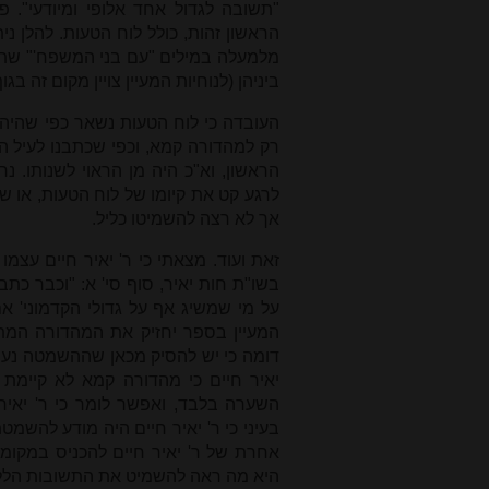
"תשובה לגדול אחד אלופי ומיודעי".
הראשון זהות, כולל לוח הטעות. להלן נ
מלמעלה במילים "עם בני המשפח'" שתי
ביניהן (לנוחיות המעיין צויין מקום זה בגו
העובדה כי לוח הטעות נשאר כפי שהיה
רק למהדורה קמא, וכפי שכתבנו לעיל ה
הראשון, וא"כ היה מן הראוי לשנותו. נ
לרגע קט את קיומו של לוח הטעות, או ש
אך לא רצה להשמיטו כליל.
זאת ועוד. מצאתי כי ר' יאיר חיים עצמ
בשו"ת חות יאיר, סוף סי' א: "וכבר כת
על מי שמשיג אף על גדולי הקדמוני' אם
המעיין בספר יחזיק את המהדורה המתו
דומה כי יש להסיק מכאן שההשמטה נעש
יאיר חיים כי מהדורה קמא לא קיימת 
השערה בלבד, ואפשר לומר כי ר' יאי
בעיני כי ר' יאיר חיים היה מודע להש
אחרת של ר' יאיר חיים להכניס במקו
היא מה ראה להשמיט את התשובות הלל