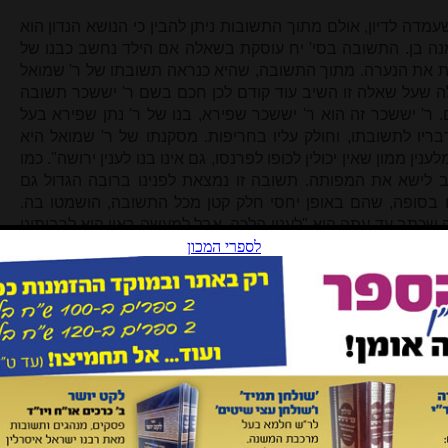
ה לדיון, אולם מתוך התשובות ניתן להבין כי הנושא הנדון הוא
נה בן. התשובה בסי' יח עוסקת בשאלה אם הילד נחשב כבנו של
ת את הנערה. מתוך התשובה, שהיא כנראה תשובתו של ר' שמואל
 עולה שעל שאלה זו השיב עוד קודם לכן חכם בשם ר' יששכר תשובה
ר' יששכר זה הוא ר' יששכר שפירא, בנו של ר' נתן שפירא בעל
בריו לתשובתו, וחולק עליו בחריפות. מסקנתו של ר' שמואל היא
נין ממון שאין יכולין לכופו לפרנסו, גם אינו בנו לענין ירושה". כמו
יב לישא את המפותה. תשובה זו נמצאת לפנינו ברובה הגדול גם
בסופה, שהם באופן יחסי חלק קטן מכל התשובה, הושמטו בה.
שכתב עד עתה הוא "לענין הלכה, אבל למעשה ראוי הוא לרבותינו
 משום מגדר מילתא", והוא מסביר את דבריו בהמשך.
ף היא של ר' שמואל
[10]
, מתייחסת אף היא לאותו מעשה. הפרנס
ר' שמואל שני פסקים של רבנים, האחד הוא ר"י אולמא והשני ר"ג
נו לכל דבר". לעת עתה איני יודע מי הם החכמים הללו
[11]
. ר'
 כמוסבר בתשובה. בתשובה זו יש לנו מספר פרטים נוספים על
שה, הוא הידוע כר' אליה בעל שם
[12]
, אל ר' שמואל, כדי שישיב על
[1
. תשובה כא היא תשובת ר' שמואל אליו באותו נידון של הלעז.