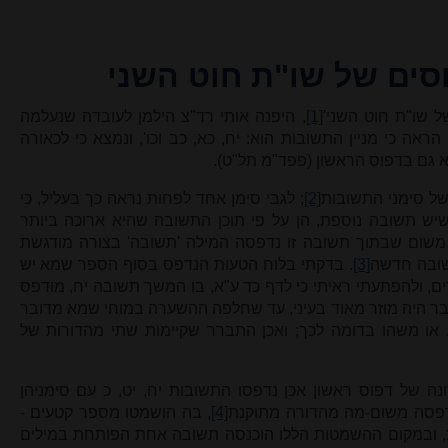
סים של שו"ת חוט השני
 שו"ת חוט השני'
[1]
, היפנה אותי רד"צ הילמן לעובדה שנעלמה
 הראה כי מניין התשובות הוא: יח, כא, כב וכו', ונמצא כי לכאורה
צא גם בדפוס הראשון (פפד"מ תל"ט).
ל סימני התשובות
[2]
; לגבי סימן אחד לפחות נראה כך בעליל, כי
שיש תשובה נוספת, הן על פי תוכן התשובה שהיא ארוכה ביותר
ן משום שבתוך תשובה זו נדפסה המילה 'תשובה' בצורה מודגשת
שובה חדשה
[3]
. בדקתי בלוח הטעות הנדפס בסוף הספר שמא יש
רים, ולהפתעתי ראיתי כי לדף כד ע"א, בו המשך תשובה יח, מודפס
דבר היה מוזר מאוד בעיני, עד שחלפה ההשערה במוחי שמא מדובר
 משהו בדומה לכך; ואכן התברר שקיימות שתי מהדורות של
ה של דפוס ראשון אכן נדפסו התשובות יח, יט, כ עם סימניהן
נדפסה משום-מה מהדורה מתוקנת
[4]
, בה הושמטו מספר קטעים -
כ, ובמקום ההשמטות הללו הוכנסה תשובה אחת הפותחת במילים