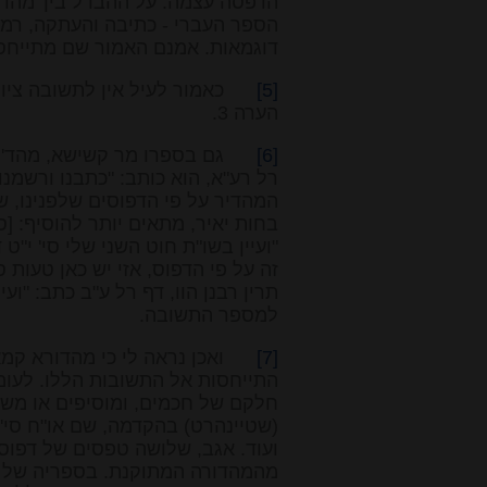
הדפסה
עצמה. על ההבדל בין 'מהדו
הספר
דוגמאות. אמנם האמור שם
מתייחס 
[5]
כאמור לעיל אין לתשובה ציון מס
הערה 3.
[6]
גם בספרו מר קשישא, מהד' רא"ד
רל רע"א, הוא כותב: "כתבנו ורשמנו 
המהדיר על פי הדפוסים שלפנינו, שא
בחות יאיר, מתאים יותר להוסיף: [ס
"ועיין בשו"ת חוט השני שלי סי' י"ט ד
זה על פי הדפוס, אזי יש כאן טעות 
תרין רבנן הוו, דף רל ע"ב כתב: "וע
למספר התשובה.
[7]
ואכן נראה לי כי מהדורא קמא ה
התייחסות אל התשובות הללו. לעו
חלקם של חכמים, ומוסיפים או משיגים
(שטיינהרט) בהקדמה, שם או"ח סי' י
ועוד. אגב, שלושה טפסים של דפוס
מהמהדורה המתוקנת. בספריה של א