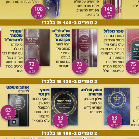
תשובה יח, כאשר רוב רובה של התשובה נמצא לפנינו, ולא מה
ם של ר"י אולמא ור"ג מגוינצבורג שר' שמואל חולק עליהם. יותר
אינה שייכת לעניין הנידון, ומה עוד שתשובה כא שנשארה גם
ל להיות שסוף תשובה יח ותשובה כ הושמטו מפני סיבה אחרת:
היו צריכים להכניס במקומה תשובה אחרת, וכדי להכניס את
לפנינו החלפה והדבקה של חומר חדש, הוכרחו להשמיט קטעים
ם ריק שגודלו מתאים לתשובה החדשה באופן מדוייק. ועדיין צריך
נינו עובדה מעניינת נוספת. התשובה החדשה שהוכנסה במהדורה
יטתיה"; היינו שמותר לומר כי מעיני ראשונים ואחרונים נעלמו
 בכבודם. והנה בסוף אותה תשובה כתב ר' יאיר חיים: "וכבר קראני
ר מדות ומשקולות בזמנינו, וכבר בא לדפוס בע"ה, שכתבתי דק"ח
 מום נדחק לומר דלא פסל וכו', ואישתמיט ממני לפי שעה שהכי
'. ר' יאיר חיים מציין כאן לתשובה האחרונה של הספר הזה עצמו,
ריו "וכבר בא לדפוס"! לאמור, ספר חוט השני כבר מודפס כולו
ה" במקום התשובות הנ"ל שהושמטו, וגם לוח הטעות כבר היה
ים, טכנית וכספית, לתקן את דבריו בתשובה האחרונה עצמה או בלוח
ממסכת בכורות, והוא רק מעיר על כך בתשובה שנוספה. אבל א"כ
התשובה בענין "אישתמטתיה" באמצע הספר, ולהשמיט לצורך כך