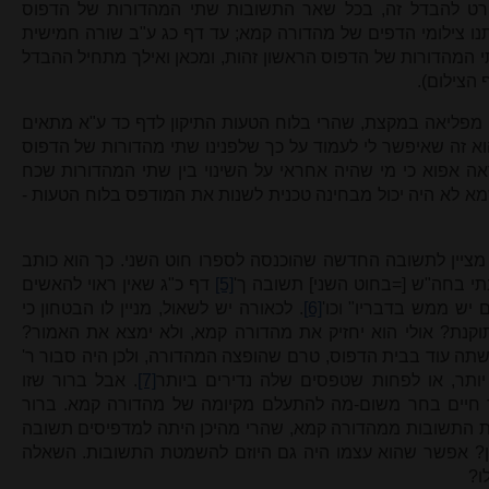
 פרט להבדל זה, בכל שאר התשובות שתי המהדורות של הדפוס
יתנו צילומי הדפים של מהדורה קמא; עד דף כג ע"ב שורה חמישית
 המהדורות של הדפוס הראשון זהות, ומכאן ואילך מתחיל ההבדל
ף הצילום).
 מפליאה במקצת, שהרי בלוח הטעות התיקון לדף כד ע"א מתאים
וא זה שאיפשר לי לעמוד על כך שלפנינו שתי מהדורות של הדפוס
ראה אפוא כי מי שהיה אחראי על השינוי בין שתי המהדורות שכח
מא לא היה יכול מבחינה טכנית לשנות את המודפס בלוח הטעות -
ו מציין לתשובה החדשה שהוכנסה לספרו חוט השני. כך הוא כותב
בתי בחה"ש [=בחוט השני] תשובה ך'
[5]
דף כ"ג שאין ראוי להאשים
 יש ממש בדבריו" וכו'
[6]
. לכאורה יש לשאול, מניין לו הבטחון כי
קנת? אולי הוא יחזיק את מהדורה קמא, ולא ימצא את האמור?
תה עוד בבית הדפוס, טרם שהופצה המהדורה, ולכן היה סבור ר'
יותר, או לפחות שטפסים שלה נדירים ביותר
[7]
. אבל ברור שזו
ר חיים בחר משום-מה להתעלם מקיומה של מהדורה קמא. ברור
מטת התשובות ממהדורה קמא, שהרי מהיכן היתה למדפיסים תשובה
מן? אפשר שהוא עצמו היה גם היוזם להשמטת התשובות. השאלה
ו?