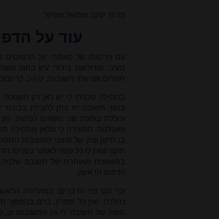
פרופ' יעקב שמואל שפיגל
עוד על הדפו
עם פרסומו של מאמרי 'על הדפוסים של
מעיני, והדורשת בירור: עיון בחוט השני
חסרים אנו שתי תשובות, יט ו-כ. כך נמ
בתחילה סברתי כי יש כאן רק השמטה ש
בתוך תשובה יח ניתן להבחין בבירור 
וכוללת בתוכה שני נושאים לפחות, וה
ומובלטת, המעידה כי מכאן מתחילה ת
בו תיקון וציון של סימני התשובות החס
תיקון שאין לו כל קשר לאמור בפנים! ה
בהשמטה מאוחרת של תשובה שלמה, או
הדפוס הראשון.
וכך הם פני הדברים: במהדורה הראשונ
כהלכה, ואין כל חסרון. ברם בהמשך 
סופה של תשובה יח וכן התשובות יט, 