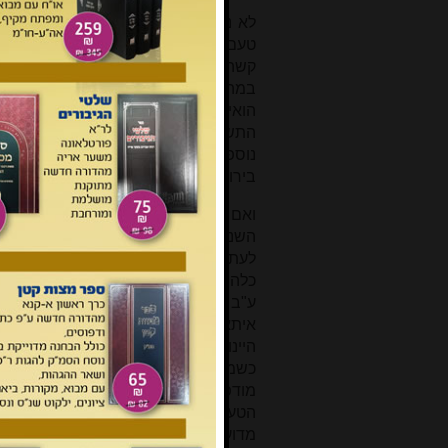
לא נתברר לי מה טעם נשמט סופה של 
טעם נשמטה תשובה יט - אולי מפני כבוד
קשה להבין מה טעם נשמטה תשובה כ, ש
במהדורה המתוקנת מתייחסת אליה. יכו
הואיל והוחלט להשמיט את תשובה יט 
התשובה החדשה, באופן שלא יוכר כי 
נוספים מתשובות אחרות, כדי לפנות מקו
בירור.
ואם לא די לנו באלה, הרי שעומדת בפ
השניה של הדפוס הראשון עוסקת ב"אישתמ
לעתים דברי חז"ל, ואין בכך משום פגיעה
כלה [צ"ל: כזה] בתשובה שכתבתי בביאו
ע"ב ומה שהקשינו א"כ עשית למשה בעל
איתא בגמ' פ"ז דבכורות דמ"ד ע"א" וכו
היינו חוט השני, לפי דף ועמוד, וכדב
כשמוכנסת התשובה בענין "אישתמיטתי
מודפס כולו, ולכן קשה היה לר' יאיר חי
הטעות ולהוסיף עוד שורה ובה המקור 
מדוע טרח ר' יאיר חיים להכניס את 