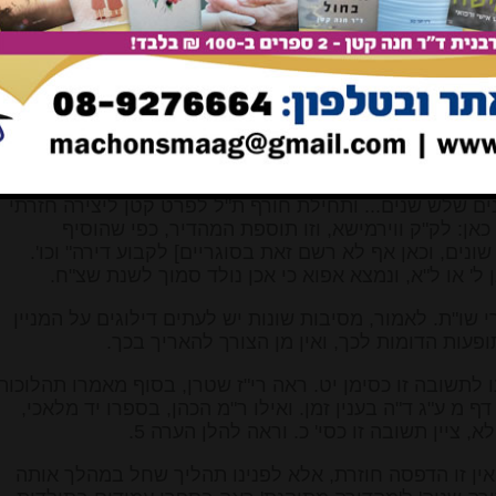
ותקונים לספר עיר הצדק, 1875, עמ' 29 אות צז, ששניהם דנו באורך בבירור שנת לידתו של ר'
 שונים בספריו, והקדימו בראיותיהם את ד' קאופמן הנזכר
 ושניהם מסכימים שהיא שנת שצ"ח. נציין כאן ראיה נוספת מדבריהם,
ו של ר' יאיר חיים למקור חיים שנדפסה בסוף שו"ת חות יאיר
נדפסה גם בספרו מקור חיים, מהד' מכון ירושלים, תשמ"ב]:
בעטרת זהב גדולה, ובן כ"ד דרשתי ביריד ורנקפורט [צריך
 שהעתקתי שם כתב שדרש שם בהיותו בן כ"ב, והחכמים הנ"ל
 היתה לי שמחה כפולה, כי נתקבלתי למ"ץ בקהילה ומדינה...
נים שלש שנים... ותחילת חורף ת"ל לפרט קטן ליצירה חזרתי
כאן: לק"ק ווירמישא, וזו תוספת המהדיר, כפי שהוסיף
נים, וכאן אף לא רשם זאת בסוגריים] לקבוע דירה" וכו'.
ל' או ל"א, ונמצא אפוא כי אכן נולד סמוך לשנת שצ"ח.
ו"ת. לאמור, מסיבות שונות יש לעתים דילוגים על המניין
פעות הדומות לכך, ואין מן הצורך להאריך בכך.
לתשובה זו כסימן יט. ראה רי"ז שטרן, בסוף מאמרו תהלוכות
 מ ע"ג ד"ה בענין זמן. ואילו ר"מ הכהן, בספרו יד מלאכי,
ציין תשובה זו כסי' כ. וראה להלן הערה 5.
 זו הדפסה חוזרת, אלא לפנינו תהליך שחל במהלך אותה