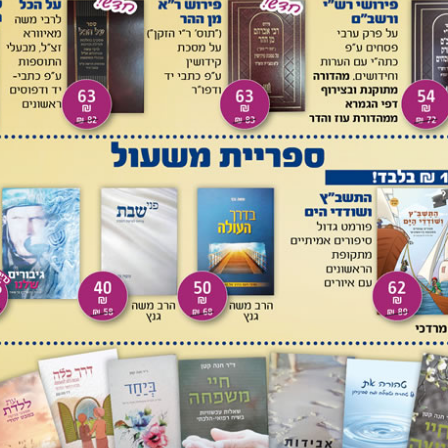
 לסוף הספר, מיד לאחר התשובה האחרונה (מה עוד שיש קשר
נוספת הוא היה מתייחס לתשובה שלפניה, ומראה שלא נשמט ממנו
כרחך אתה צריך לומר, שהוא היה מעונין יותר בהשמטת סי' יט,
שר בהוספת אותה תשובה, וכפי שאמרנו לעיל.
ני נשלם בדפוס, כולל לוח הטעות שבסופו, וכמות מסויימת של
ם מהספר את סוף תשובה יח ואת תשובות יט ו-כ, ובמקומם הכניס
ושא "אישתמיטתיה", וכך הודפס הספר מכאן ואילך. מסתבר
 את עצירת ההדפסה והחלפת כמה עמודים, היתה הרצון להשמיט
נתברר בוודאות; שאר ההשמטות נעשו כדי להכניס כראוי את
פוס הראשון היא הנפוצה, ואף ר' יאיר חיים עצמו מציין אליה,
דירה ביותר, וכנראה שרדו ממנה רק טפסים מעטים.
המעין, מז, ב (תשס"ז) עמ' 87-83. ברצוני להוסיף כאן עוד פרט ביחס לשנת לידתו של ר'
יאיר חיים שנידונה שם בהערה 1. רמ"ד צ'צ'יק הפנני לדברי רי"מ צונץ, עיר הצדק, למברג, 1874,
חלק הערות הוספות ותקונים, עמ' 55, הערה 63, ולדברי ררנ"נ רבינוביץ במחברתו הנדירה, הערו