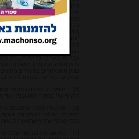
יאיר חיים, על יסוד דבריו במקומות
במאמרי הנ"ל הע' 1,
בבחינת ויהודה ועוד לקרא, מהקדמת
[הושמטה במספר דפוסים מאוחרים, ו
"בהיותי בן כ"ג עטרוני חכמי גולה, 
בירור, כיון שבהקדמתו ליאיר נתיב
כבר העירו בזה]... ובהיותי בן כ"ח
אבל לא האריכו ימי שלוה... רק כש
לכאן [במהדורת מכון ירושלים נוסף 
במקומות אחרים בסוגריים מסוגים שו
מכאן אנו למדים בשנת ת"ל היה כבן 
[2]
תופעה זו מצוייה במספר ספרי ש
הרציף של מספרי התשובות, ועוד תו
[3]
ואכן, היו כאלה שמעצמם ציינו 
האגדות, הנספח לשו"ת זכר יהוסף, דף
כללי האלף ערך אישתמטתיה, אות לא, 
[4]
כפי שנראה בהמשך הדברים אין