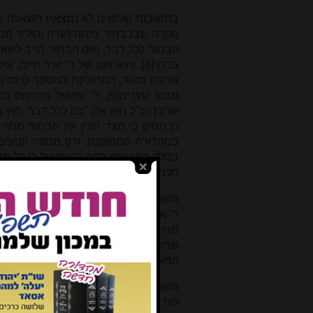
בתשובות שלפנינו לא נמצאת השאלה שעמד
מקרה שבו בחור פיתה נערה והוליד ממ
הבחור לכל דבר, ואם הבחור חייב לשא
בכרך
[8]
, והוא זקנו של ר' יאיר חיים,
ארוכה מאוד, המחולקת למספר סימנים. 
מבוא שערים
[9]
. ר' שמואל מתייחס בד
שהבן הנ"ל הוא אכן "בנו לכל דבר, חוץ מלע
כן הסיק כי מצד הדין אין הבחור מחוי
במהדורה המתוקנת, ורק מספר קטעים 
בחלק המושמט כתב ר' שמואל כי כל מה 
חכמי הדור שיעשו דבר חוץ לשורת הדין
תשובה יט הושמטה כולה. תשובה זו, שא
ר' אברהם, שאיני יודע מי הוא, הביא ל
מגוינצבורג, ש"שניהם מסכימים שהוא ב
שמואל חולק על ראיותיהם ונימוקיהם
המעשה עצמו, והעדויות הקשורות אליו.
תשובה כ היא פנייתו של ר' אליה ב"ר מ
לעז שיצא על אחיו של כמהר"ר וייפלמן
3]