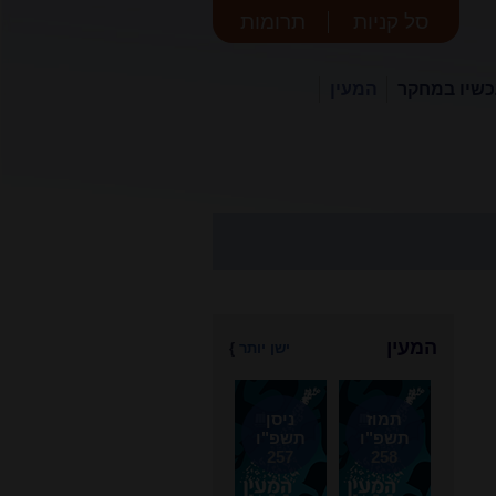
סל קניות
תרומות
שיו במחקר
המעין
המעין
ישן יותר
}
תמוז
ניסן
תשפ"ו
תשפ"ו
257
258