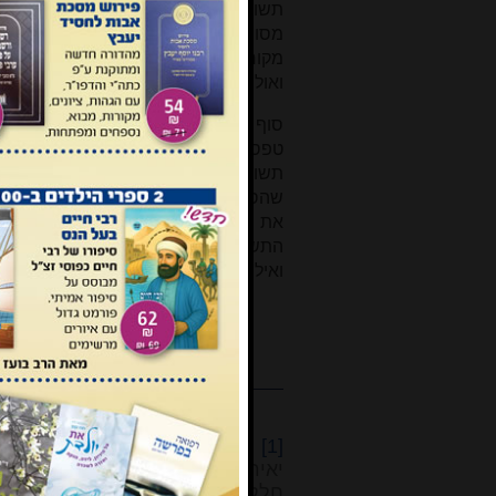
תשובות אחרות? מדוע לא הכניס אותה
מסויים בין התשובות, שהרי בתשובה ה
מקור מסויים אלא לפי שעה בלבד)? על 
ואולי בהשמטת קטעים נוספים כנ"ל, מא
סוף דבר. ברור הוא כי לאחר שחוט הש
טפסים כבר הודפסה, הוציא ר' יאיר חיי
תשובה חדשה, ללא מספר סידורי, בנ
שהסיבה העיקרית להחלפה זו, שחייבה
את תשובה יט, אם כי טעם הדבר לא 
התשובה החדשה. המהדורה המתוקנת של הד
ואילו מהדורה קמא של הדפוס הראשון נ
[1]