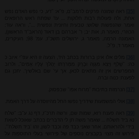
[35]
ראה שמונה פרקים לרמב"ם, פ"א: "דע, כי נפש האדם נפש
אחת, ולה פעולות רבות חלוקות ... עד שפתח ראש הרופאים
ואמר שהנפשות שלוש: טבעית וחיונית ונפשית ...", וראה עוד:
הכוזרי, מאמר ה, אות יב; ר' אברהם בן דאוד (הראב"ד הראשון),
האמונה הרמה, מאמר ג, ירושלים תשכ"ז, עמ' 98; העיקרים,
מאמר ד, פ"ל.
[36]
מלים אלו אינן ברורות בכתב היד, הצעה זו היא עפ"י איוב כ
כה: "שָׁלַף וַיֵּצֵא מִגֵּוָה וּבָרָק מִמְּרֹרָתוֹ יַהֲלֹךְ עָלָיו אֵמִים", ולרוב
המפרשים אין זה מתאים לכאן, אך עי' שם באלשיך. יתכן גם
לפענח: כנוה וברה.
[37]
הנרמזת בתיבות "מרוח אפו" שבפסוק.
[38]
אולי המשמעות שידריך נפשו החל מהיווסדה על דרך האמת.
[39]
ראה פענח רזא, שמות שם, ורשה תרכ"ז, דף נג ע"ב: "שלח
נא ביד תשלח ... שאמר משה תן לי הדברים בכתב שאוכל לשאת
בידי ולהראותם, אחר שאני כבד פה וכבד לשון, זהו 'ביד תשלח'".
פירוש זה מצוי בקבצים נוספים של פירושי בעלי התוספות על