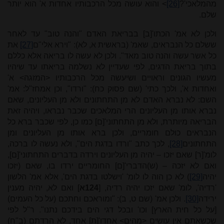
מהמלאכי'?
[26]
> והוא עושה מכל הרכבותיו אחדות א' הוא יותר
שלם.
ולכן לא אמ' הכתו'[ב] בבריאת האדם "והנה טוב" עד לאחר
ששלם כל הנבראים, שאמ' (בראשית א, לא): "וירא אלי"ם
[27]
את
כל אשר עשה והנה טוב מאד". ולכן לא עשה לו בריאה אלא כללם
בתוך בריאת הדגים, לפי שעדיין לא נשלמה בריאתו עד שיהיו
מעשיו הגונים וראויים ושיעשה מכל הרכבותיו <המזגה> א'
ואחדות א', ולכך כתי' (שם פסוק כח): "ורדו", וכן אמחז"ל: אמ'
השם: לא נברא האדם לא מן התחתונים ולא מן העליונים, שאם
נברא אותו מן העליונים הרי המלאכים שכבר נבראו, ויהיה זאת
הבריאה מיותרת, ולא מן התחתוני'[ם] כמו כן, לפי שכבר ברא כל
הנבראים כולם חומריים, ולכן ברא אותו מן העליונים ומן
התחתונים
[28]
, לכך כתב "ורדו בדגת הים", ולא נעשה לו ברכה,
לומ'[ר] שאם יזכו – יהיה מן העליונים וירדה בדברים התחתוני'[ם],
ואם לא יזכה – (ש)הדברי'[ם] החומריים ירדו בו, שאם (יזכו
יהיה
[29]
) לא כן הוה לו לומ' 'וישלטו בדגת הים', אלא אמ' הלשון
'רדיה', לומ' שאם יזכו יהיה רדיה, [
124א
] ואם לא, יהיה מענין
ירידה
[30]
. ולכן אמ' (שם ט, ב): "ומוראכם וחתכם (על כל העמים)
[על כל חית הארץ] וכו' ובכל דגי הים בידכם נתנו". ר"ל לפי
שכשאתם אין עושים <מהים> אחדו'[ת] אחד, לא הרדתם (ב"ח)