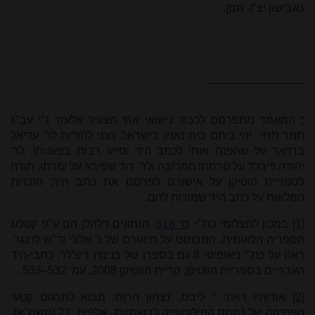
גאבישון יצ"ו. תם].
*
המאמר מתפרסם לכבוד נישואי אחי הצעיר אלעזר נ"י עב"ג
תמר תחי'. יהי ביתם בית נאמן בישראל. הנני להודות לר' עדיאל
ברויאר על שהפנה אותי לכתב היד וסייע רבות בפענוחו, לר'
יהודה זייבלד על טרחתו המרובה ולר' דוד שפירא על עזרתו. תודה
לספריית הוטיקן על אישורם לפרסם את כתב היד; הזכויות
המלאות על כתב היד שמורות להם.
[1]
במכון לתצלומי כת"י:
ס' 616
. הנתונים דלהלן הם ע"פ קטלוג
הספריה הלאומית, המבוסס על תיאורם של נ' אלוני וד"ש לוינגר.
ראה על כת"י ניאופיטי
8
גם בספרו של בנימין ריצ'לר, כתבי-היד
העבריים בספריית הווטיקן, קריית הווטיקן 2008, עמ' 532–533.
[2]
אודותיו ראה: י' ליבס, 'נצחון הרוח: מבוא לתרגום קטעי
הפתיחה של נחמת הפילוסופיה לבואתיוס', אלפים, 21 (תשס"א),