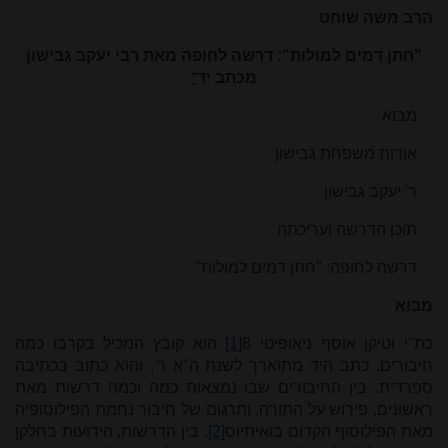
הרב משה שוחט
"חתן דמים למולות": דרשה לחופה מאת רבי יעקב גַבישון
מכתב יד
*
מבוא
אודות משפחת גבישון
ר' יעקב גבישון
תוכן הדרשה ועריכתה
דרשה לחופה: "חתן דמים למולות"
מבוא
כת"י וטיקן אוסף ניאופיטי 8
[1]
הוא קובץ המכיל בקרבו כמה
חיבורים. כתב היד מתוארך לשנת ה"א ר', והוא כתוב בכתיבה
ספרדית. בין החיבורים שבו נמצאות כמה וכמה דרשות מאת
ראשונים, פירוש על התורה, ותרגום של חיבור נחמת הפילוסופיה
מאת הפילוסוף הקדום בואיתיוס
[2]
. בין הדרשות, הידועות בחלקן