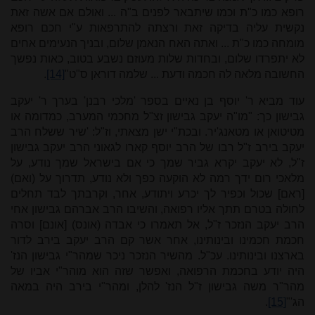
רופא כמו כ"ת וכמו שיתבאר לפנים ב"ה ... ואולם אם אשה זאת
נקשית עליה בדיקה זאת ורצתה להתרפאות ע"י חכם רופא
מומחה כמו כ"ת ... ואתה האח הנאמן שלום, ובניך הנעימים אחים
לא יתפרדו שלום, ובחדות שלות מעוזם נשבע בטוב, כאות נפשך
החשובה מלאה לה חכמה ודעת ... שלמה דוראן ס"ט"
[14]
.
עוד מביא ר' יוסף בן נאיים בספר 'מלכי רבנן' בערך ר' יעקב
גבישון כך: "מו"ה יעקב גבישון זצ"ל מחכמי המערב, כמדומה או
מטיטואן או מטאנג'יר. ובכת"י ישן מצאתי, וז"ל: 'שיר ששלח הרב
יעקב בירב ז"ל רבו של הרב יוסף קארו לגאוני הרב יעקב גבישון
ז"ל, לא יעקב יקרא גביר שמך כי אם בישראל שמך נודע, על
מלאכי רום ידך רמה לא הוקעה כפך ולא נודע, תדרוך על (ואם)
[ראם] שכול וכפיר לך יכרע ויתודע, אחר, וקרבתך לבד תחלים
לחולה בטרם תתך אליו רפואה, והשיבו הרב אברהם גבישון אחי
הרב יעקב הנזכר ז"ל, אל תאמרו כי אבדה (אונס) [אונם] וסרה
חכמת חכמינו ובינותינו, אחר אשר קם הרב יעקב בירב לדור
בארצנו ובינותינו. עכ"ל. מהשיר הנזכר ניכר שמהר"י גבישון הנז'
היה יודע בחכמת הרפואה, ואפשר שזה הוא מוהר"י אביו של
מהר"ר משה גבישון ז"ל הנז' להלן, ומהר"י בירב היה במאה
הג'"
[15]
.