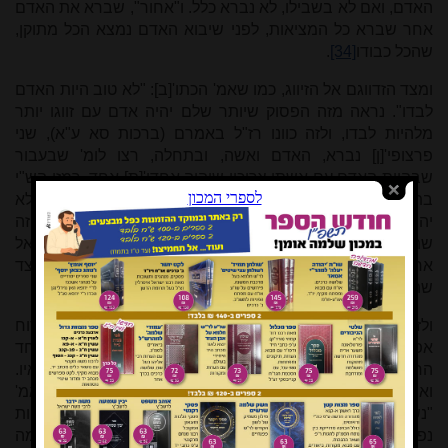
האדם, ואם לא בשבילו, לא נברא כלל. ו"אחור", שברא את האדם
אחר שברא כל המציאות, לפני שיבוא האדם נמצא הכל מתוקן,
שהכל כבודו
[34]
.
ומצד הזדווגם אל הזיווג, כמו שאמ' הכתו'[ב]: "לא טוב היות האדם
לבדו". נראה מזה הפסוק שיותר שלם יהיה אדם עם זווגו יותר
מלהיות לבדו, ולזה כוונו רז"ל באמרם (ברכות סא ע"א), שני
פרצופי'[ן] נברא, האדם ואשה, ובתחלה, רצו לומ' שבעבור
שבהיות האדם עם אשתו צריכין שיהיה אחדו'[ת] אחד, רמזו הש"י
בתחלת כשברא, שבראם פרצופי'[ן], ר"ל אחוזים. ורצה עוד כי לא
יהיה האדם משעבד הרכבותיו אלא בהיות עם זווגו. נראה מכל זה
שהאדם כשיזדווג עם אשתו, ומצד הזדווגו ייחד הרכבותיו אל
אחדות אח'[ד], יהיה יותר שלם, ושלא ישלים אלא מצד
שהרכבותיו מרובים.
ולזה כוון איוב באומרו (איוב ד, ט): "מנשמת א'לוה יאבדו ומרוח
אפו יכלו", ר"ל שמצד שהא'לוה נתן בזה האדם שכל ולא ייחד
הרכבותיו מצד שכלו, שמזה הצד יענש יותר משאר כל ברואיו.
ואמ' הרב שיש לדקדק בזה; למה אמ' "יאבדו" ואמר(י) "יכלו", ואמ'
"נשמת" ואמ' "רוח". ונראה, דמשום שיש ג' כחות באדם; כחות
נפשיות וכחות חיוניות וכחות טבעיות
[35]
, אמ' שמצד שהנשמה