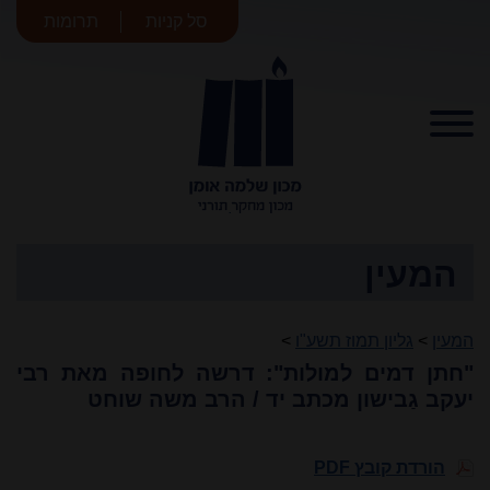
סל קניות
תרומות
מכון שלמה
אומן
המעין
המעין
>
גליון תמוז תשע"ו
>
"חתן דמים למולות": דרשה לחופה מאת רבי
יעקב גַבישון מכתב יד / הרב משה שוחט
הורדת קובץ PDF