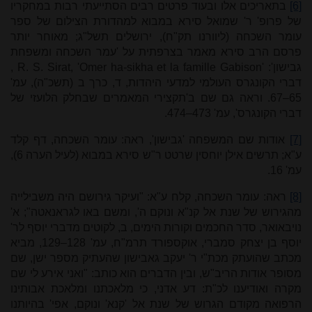
[6]
בתאריכים אלו ובעוד פרטים רבים הסתייעתי רבות במחקריו
של פרופ' ר' שמואל סירא במבוא למהדורת הצילום של ספר
עומר השכחה (ליוורנו תק"ח), ירושלים תשל"ג; מאוחר יותר
פרסם הרב סירא מאמר בצרפתית על 'עמר השכחה ומשפחת
גבישון':
R. S. Sirat, 'Omer ha-sikha et la famille Gabison'
,
דברי הקונגרס העולמי למדעי היהדות, ד, כרך ב (תשכ"ה), עמ'
65–67. וראה גם שם ב'תקצירי המאמרים שבחלק הלועזי של
דברי הקונגרס', עמ' 473–474.
[7]
אודות שם המשפחה 'גבישון', ראה: עומר השכחה, דף קלד
ע"א; תרשים אילן יוחסין שרטט ר"ש סירא במבוא (לעיל הערה 6),
עמ' 16.
[8]
ראה: עומר השכחה, קלח ע"א: "ועיקר גירושם היה משבילייה
מהגירוש של שנת אל קנ"א ונוקם ה', ומשם באו לגראנאטה"; א'
נויבאואר, סדר החכמים וקורות הימים, ב, לקוטים מדברי יוסף לר'
יוסף בן יצחק סמברי, אוקספורד תרמ"ח, עמ' 128–129, מביא
מכתב שהועתק מכת"י ר' יעקב גאבישון שהעתיק מספר ישן, שם
מסופר אודות הריב"ש, ובין הדברים הוא כותב: "ואני אירע לי שם
מקרה ואודיענו לכ"ת: דע אדני, כי מלאכתנו ומלאכת אבותינו
הרפואה מקודם הגרוש של שנת אל 'קנא' ונוקם, אפי' בהיותנו