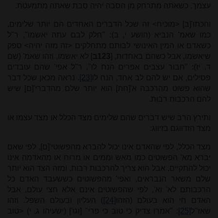
עצמך, כשאתה מתרחק מן הסבה יהיה סבת שאתה מתמעטת.
והכתו'[ב] <מוכיח> זה שכל הדברים האחדים הם יותר שלימים,
כמו שאמ' הנביא (הושע י, ב): "חלק לבם עתה יאשמו", ר"ל
כשאדם או המין האינושי לבותם מתחלקים <זה מזה יהיה> ספק
שיאשמו, אבל כשהם באחדות, [
123ב
] לא יאשמו, וזהו שאמ' (שם
ד, יז): "חבור עצבים אפרים הנח לו", ר"ל אפי' שהם עובדים
פסילים, אם יש להם לב אחד, הנח לו
[23]
. נראה מכאן שכל דבר
שהוא פשוט מהרכבה א'[חת] הוא יותר שלם מהדברי'[ם] שיש
להם הרכבות רבות.
ותירץ הרב שיש דברים שהם שלימים מצד הכלל או מצד עצמו או
מצד הזדווגם בזיווג:
מצד הכלל, לפי שהאדם אינו יכול להברא מהפשוטי'[ם], לפי שאם
יברא מא' הפשוטים כמו מאש וממים או מרוח או מהאדמה אינו
יכול להתקיים, אבל הוא צריך להרכבות רבות, ומזה הצד הוא יותר
שלם משאר הנבראים, ואפי' מהפשוטים כששעבד האדם כל
הרכבותם לא' וא', לפי שהפשוטים אינם אלא חצי עולם, אבל
האדם חי הוא בעולם (הזהו
[24]
) העליון ובעולם השפל. וזהו
שאז"ל
[25]
: "אמרו צדיק כי טוב כי פרי" [וגו'] (ישעיהו ג, י) <טוב