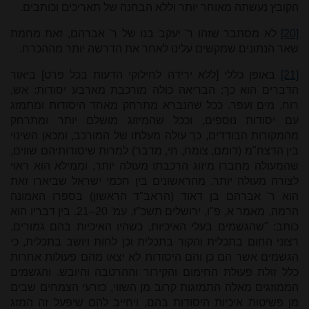
הקובץ נעשתה מאוחר יותר וללא הבחנה של תאריכים וכותבים.
[20]
לא מסתבר שזהו ר' יעקב בנו של ר' אברהם, זאת מחמת
שאר הנתונים שמקשים עלינו לאחר את הדרשה יותר מההכרח.
[21]
באופן כללי [ללא ירידה לחילוקי הדעות בכל פרט] ביאור
הדברים הוא כך: הבריאה כולה מורכבת מארבע יסודות: אש,
רוח, מים ועפר. ככל שהנברא מתרחק מאחד היסודות ומתמזג
עם יסודות נוספים, וככל שהמיזוג מושלם יותר ומתרחק
מהמקורות הבודדים, כך עולה מעלתו של המורכב, ומכאן השינוי
בין הדצח"מ (דומם, צומח, חי, מדבר) למרות שיסודותיהם שווים,
שהמעולה מחברו מיזוג הרכבתו מעולה יותר, וממילא הוא ראוי
לצורה מעולה יותר. מהראשונים בין חכמי ישראל שביארו זאת
הוא ר' אברהם בן דאוד (הראב"ד הראשון) בספרו האמונה
הרמה, מאמר א, פ"ו, ירושלים תשכ"ז, עמ' 20–21. בין דבריו הוא
כותב: "שהגשמים בעלי האיכיות, כשהיו האיכיות בהם גמורים,
רצוני החום בתכלית והקור בתכלית וכן לחות ויושב בתכלית, כי
הגשמים אשר הם כן והם היסודות לא יצאו מהם פעולות אחרות
כלל זולת פעולת החימום והקירור וההרטבה והיובש. והגשמים
הממוזגים מאלה התמזגות קרוב מן השווי, כזרעי הצמחים שבים
מן פשיטות איכיות היסודות בהם, ויחייב להם שיפעל זה המזג