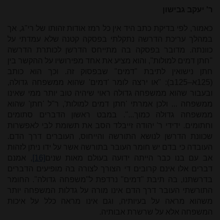
ר' יעקב גבישון
כאמור, לפי בדיקת כתב היד אין כל רמז אודות זהותו של רי"ג, אך
במהלך עריכת הדרשה נתקלתי בפסקה קטנה שלא עמדתי על
כוונתה. מדובר בפסקה בה מתייחס הדרשן לכותרת הדרשה
"חתן דמים למולות", והוא מציע את אחד מפירושיו על ההקשר בין
חתן נישואין לתיבת "דמים" שבפסוק זה. וכך הוא כותב
(125א–125ב): "או ירצה לומר 'דמים' שהוא ממשפחה גדולה,
ובעבור שהוא ממשפחה גדולה ראוי שיהיה טוב יותר ממי שאינו
ממשפחה ... ולכן אמרתי 'חתן דמים למולות', ר"ל 'חתן' שהוא
ממשפחה גדולה כמוך...". במבט ראשון הדברים סתומים
וחתומים. ידידי ר' יהודה זייבלד הסב את תשומת לבי לאפשרות
שכוונת הדרשן לנושא התורשה והייחוס, העוברים דרך הדם.
העובדה כי בדם יש חומר העובר בתורשה אשר על ידו ניתן לזהות
אב עם בנו כבר הייתה ידועה בעולם מאות שנים
[16]
, אמנם
דברים אלו אינם קרובים די הצורך לצורה בה מופיעים הדברים
בדרשתנו, בה תיבת "דמים" נרדפת ל"משפחה גדולה". החומר
התורשתי העובר דרך הדם אינו מורה על גדלות המשפחה יותר
משהוא מראה על בעיותיה, וגם אינו מראה כלל על איכות
המשפחה אלא על שרשרת אבותיה.