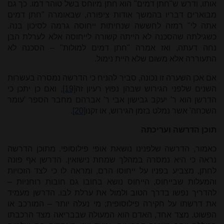
אותו, ודרש ש"חתן דמים" הוא חתן מיוחס בשל טוהר דמו. כך גם
מבוארים דבריו בהמשך אודות ציפורה, שבאומרה "חתן דמים
אתה לי" רמזה לחששה שנחיתות ייחוסה גרמה לסיכון בנה.
כשגילתה שהסכנה לא הייתה קשורה לייחוסה אלא לערלת הבן
נחה דעתה, ואז אמרה "חתן דמים למולות" – הסכנה לא
התעוררה אלא משום שלא היית נימול.
אם אכן השערה זו נכונה, סביר להניח כי הדרשה נמסרה בעשרות
השנים שלפני הגירוש שבהן נפוץ רעיון זה
[19]
, ואם כן יתכן כי
הדרשן הוא ר' יעקב גבישון אבי ר' אברהם מחבר הספר 'עומר
השכחה' אשר נמלט בזמן הגירוש, או זקנו
[20]
.
תוכן הדרשה ועריכתה
כאמור, הדרשה שלפנינו נושאת אופי פילוסופי. מתוכן הדרשה
נראה כי היא נמסרה במהלך שמחת נישואין. הדרשן אף פונה
לחתן, מצביע בפניו על ייחוסו הרם, ומראה לו כי לצד הזכויות
והמעלות שבייחוס, הייחוס נושא בחובו גם חובות רוחניות –
להדריך נפשו בדרך הטוב ולמול את ערלת לבו. הדרשן מעמיד
את דרשתו על חקירה פילוסופית; מי נעלה יותר – המורכב או
הפשוט. מצד אחד, האדם הוא המעולה שבבריאה מצד הרכבתו