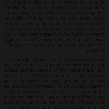
ובאו משם לעיר תלמסאן יע"א, והיו מכובדים ונחמדים לעיני כל
ישראל, הן מצד חכמתם וצדקותם, הן מצד חשיבות משפחתם
שהיא קודש קדשים, כולם כליל לאישים, כמו קרבן עולה, עליונים
למעלה, במקום שאין היד שולטת שם ברקיע השמים והיו
למאורים". בהמשך הספר מובאת הקדמה מאת ר' שמעון בן
צמח דוראן [השני] אשר בה הוא מהלל את המחבר ר' אברהם,
ומדבריו אנו למדים כי מלך אלג'יר נצרך לרפואה ולצורך כך שלח
לקרוא לר' אברהם מהעיר תלמסאן שיבוא להתגורר במקומו
[11]
,
ועל כך הוא מודה ומהלל, ואף כותב שיר מחורז לכבודו של ר'
אברהם
[12]
.
עוד אנו מוצאים ביטוי להערצתו של ר' שלמה דוראן, מבני בניו של
הרשב"ץ, כלפי אחד מבני המשפחה – הרופא החכם ר' יעקב
גבישון. בשו"ת התשב"ץ חלק רביעי המכונה גם 'החוט המשולש'
נמצאות תשובות של כמה מצאצאיו של הרשב"ץ ביניהם ר' שלמה
דוראן
[13]
, וכך הוא כותב: "מאת החכם הרופא כהר"ר יעקב
גאבישון נר"ו. שאלה ... תשובה ... חששתי לכבוד מעכ"ת כפי חיוב
מתניתין דאמרה דמשיב מפני הכבוד גם בין הפרקים דקריאת
שמע ... תחילה אומר לדברי האדון ... ואחר שהקדמנו הדברים
האלה בקנצי מילין כפי הנאות והראוי לחכם כמוך שדי לו בראשי
פרקים ... אך אמנה צריכה היא להתעסק ברפואות תעלה ע"י חכם