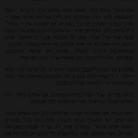
וזהו אמרו בכתו' אחר שאמ' משה אדוננו ע"ה (דברים י, כב):
"בשבעים נפש ירדו (אבותינו) [אבותיך] מצרימה ועתה שמך יי'
אל'יך ככוכבי השמים [לרוב]" (שם יא, א) "ואהבת את יי' א'ליך".
ר"ל שירדו כלם באחדות אחד, ושישתעבדו הרכבותם אל המזגה
אחד. ואמ' עוד: "ועתה שמך וכו' ואהבת" וכו', ר"ל שאעפ"י שהם
רבים, יהיו כאלו לא היו אלא א'[חד], וזה ירצה באמרו "ואהבת",
ובמקומו'[ת] אחרים "ועשית", שהיה ראוי שיאמ' 'ואהבתם',
'ועשיתם', אלא להיטיבם, כמו שאמרו שיהיו כולם כמו אחד.
[124ב]
וזה רצה אליהו
[32]
באומרו (איוב לו, ה) "הן א'ל כביר [ו]לא
ימאס", ר"ל כשהיו כולם בלב א' לא (ימסאם) [ימאסם] הש"י, אבל
אם הם נכרים – ימאסם האלוה'[ים]
[33]
.
נראה מכל זה שכל <שהרכבותיו> מרובים, אם אחדם ביחד, יהיה
השלם שבכל הברואים, אפי' הפשוטים, כמו שאמרנו.
ומצד עצמו, אם פעולותיו יוצאות אל התכלי'[ת], הוא השלם שבכל
הברואים, לפי [ש]הכל נברא בעבורו. ולזה כוונו רז"ל באמרם
"אחור וקדם צרתני" (תהלים קלט, ה), שר"ל שקודם (שנברא)
[שברא] הש"י העולם, עלה במחשבתו ית' (להברא) [לברוא] את