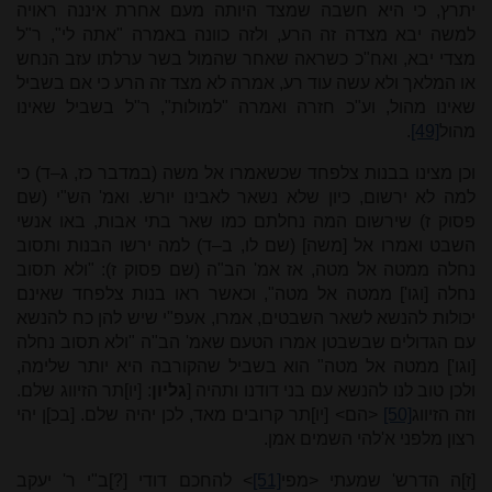
יתרץ, כי היא חשבה שמצד היותה מעם אחרת איננה ראויה
למשה יבא מצדה זה הרע, ולזה כוונה באמרה "אתה לי", ר"ל
מצדי יבא, ואח"כ כשראה שאחר שהמול בשר ערלתו עזב הנחש
או המלאך ולא עשה עוד רע, אמרה לא מצד זה הרע כי אם בשביל
שאינו מהול, וע"כ חזרה ואמרה "למולות", ר"ל בשביל שאינו
מהול
[49]
.
וכן מצינו בבנות צלפחד שכשאמרו אל משה (במדבר כז, ג–ד) כי
למה לא ירשום, כיון שלא נשאר לאבינו יורש. ואמ' הש"י (שם
פסוק ז) שירשום המה נחלתם כמו שאר בתי אבות, באו אנשי
השבט ואמרו אל [משה] (שם לו, ב–ד) למה ירשו הבנות ותסוב
נחלה ממטה אל מטה, אז אמ' הב"ה (שם פסוק ז): "ולא תסוב
נחלה [וגו'] ממטה אל מטה", וכאשר ראו בנות צלפחד שאינם
יכולות להנשא לשאר השבטים, אמרו, אעפ"י שיש להן כח להנשא
עם הגדולים שבשבטן אמרו הטעם שאמ' הב"ה "ולא תסוב נחלה
[וגו'] ממטה אל מטה" הוא בשביל שהקורבה היא יותר שלימה,
ולכן טוב לנו להנשא עם בני דודנו ותהיה [
גליון
: [יו]תר הזיווג שלם.
וזה הזיווג
[50]
<הם> [יו]תר קרובים מאד, לכן יהיה שלם. [בכ]ן יהי
רצון מלפני א'להי השמים אמן.
[ז]ה הדרש' שמעתי <מפי
[51]
> להחכם דודי [?]ב"י ר' יעקב