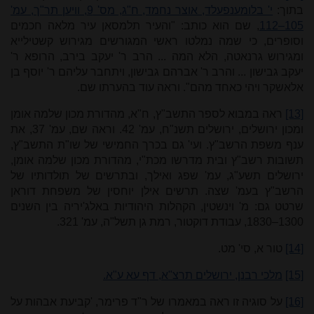
בתוך:
י' בלומענפעלד, אוצר נחמד, ח"ג, מס' 9, וויען תר"ך, עמ'
105–112
, שם הוא כותב: "והעיר תלמסאן עיר מלאה חכמים
וסופרים, כי שמה נמלטו ראשי המגורשים מגירוש קשטילייא
ומגירוש גרנאטה, הלא המה ... הרב ר' יעקב בירב, הרופא ר'
יעקב גבישון ... והרב ר' אברהם גבישון, ויתחבר עליהם ר' יוסף בן
אלאשקר ויהי כאחד מהם". וראה עוד בהערתו שם.
[13]
ראה במבוא לספר התשב"ץ, ח"א, מהדורת מכון שלמה אומן
ומכון ירושלים, ירושלים תשנ"ח, עמ' 42. וראה שם, עמ' 37, את
ענף משפת הרשב"ץ. ועי' גם בכרך החמישי של שו"ת התשב"ץ,
תשובות רשב"ץ ובית מדרשו מכת"י, מהדורת מכון שלמה אומן,
ירושלים תשע"ג, עמ' שפג ואילך, ובתרשים של תולדותיו של
הרשב"ץ בעמ' שצה. תרשים אילן יוחסין של משפחת דוראן
שרטט גם: מ' וינשטין, הקהלות היהודיות באלג'יריה בין השנים
1300–1830, עבודת דוקטור, רמת גן תשל"ה, עמ' 321.
[14]
טור א, סי' מט.
[15]
מלכי רבנן, ירושלים תרצ"א, דף עא ע"א.
[16]
על סוגיה זו ראה במאמרו של ר"ד פרימר, 'קביעת אבהות על