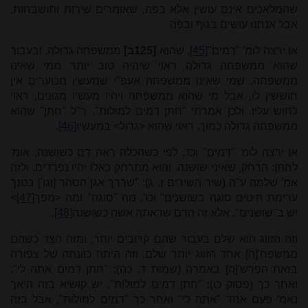
שהמלאכים אינם עושין אלא בפה, שאומרים שירות ותושבחות,
אבל אנחנו עושים בגוף ובפה.
או ירצה לומ' "דמים"
[45]
, שהוא
[125ב]
ממשפחה גדולה, ובעבור
שהוא ממשפחה גדולה ראוי שיהיה טוב יותר ממי שאינו
ממשפחה. שמי שאינו ממשפחה אעפ"י שמעשיו מכוערים אין
חוששין לו, אבל מי שהוא ממשפחה ויהיו מעשיו מגונים, ראוי
לחוש עליו. ולכן אמרתי "חתן דמים למולות", ר"ל "חתן" שהוא
ממשפחה גדולה כמוך, ראוי שהוא <גדול> במעשיו
[46]
.
או ירצה לומ' "דמים" וכו', לפי כשהכלה ראה דם כשושנה, אומ'
לחתן: הרחק, שאיני שושנה. והוא מתרחק כאלו יהיו נפרדים. ולזה
אמ' שלמה ע"ה (שיר השירים ז, ג): "שררך אגן הסהר [וגו'] בטנך
ערימת חיטים סוגה בשושנים" וכו'. מה "סוגה" ומה <מפך
[47]
>
יש ב"שושנים". אלא זה הדם שראתה אשה כשושנה
[48]
.
וזה הזווג הוא שלם בעבור שהם קרובים יותר, ומזה הצד כשהם
ממשפח'[ה] אחד הזווג יותר שלם. וזה היתה כוונתה של צפורה
בזאת הפרש'[ה] באמרה (שמות ד, כה): "חתן דמים אתה לי",
ואחר כך (פסוק כו): "חתן דמים למולות", יש קושיא בזה היאך
נאמ' פעם אחד "אתה לי" ואחר כך "דמים למולות", אבל בזה