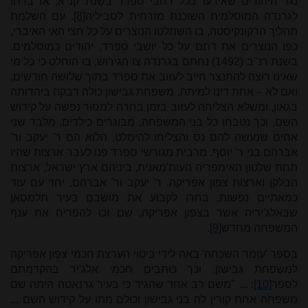
נגד היהודים שאירעו בכל רחבי ספרד בשנת קנ"א, אז ברחו
לגרנדה המוסלמית השוכנת מזרחית לסביליה
[8]
. עם השלמת
תהליך הרקונקיסטה, בו השתלטו הנוצרים על כל חצי האי האיברי,
כפו הנוצרים את דתם על כל יושבי ספרד, יהודים כמוסלמים.
בשנת רנ"ב (1492) נחתם בגרנדה צו הגירוש, בו הוחלט כי כל מי
שאינו רוצה להתנצר חייב לעזוב את ספרד בתוך שלושה חודשים,
ואם לא – אחת דינו למיתה. משפחת גבישון כולה דבקה ביהדותה
בגאון, ומשלא הצליחה לעזוב בזמן בחרה למסור נפשה על קידוש
השם, וכך נטבחו כל בני המשפחה, מבוגרים כילדים, מלבד שני
אחים שנעשה להם נס והצליחו להימלט, הלוא הם ר' יעקב ור'
אברהם בני ר' יוסף. מרבית מגורשי ספרד פנו לעבר ארצות שהיו
תחת שלטון האימפריה העות'מאנית, ביניהם ארץ ישראל, ארצות
הבלקן וארצות צפון אפריקה. ר' יעקב ור' אברהם, יחד עם עוד
כמאתיים נפשות, בחרו לקבוע את מושבם בעיר תלמסאן
שבאלג'יריה אשר בצפון אפריקה, שם זכו להפריח את ענף
המשפחה מחדש
[9]
.
בספר 'עומר השכחה' באה לידי ביטוי הערצת חכמי צפון אפריקה
למשפחת גבישון. וכך כותבים חכמי אלג'יר בהקדמתם
לספר
[10]
: ... "משם רב אחד שהגיד כי בעיר גרנאטה היתה שם
משפחה אחת קורין לה בני גבישון וכולם מתו על קידוש השם ...