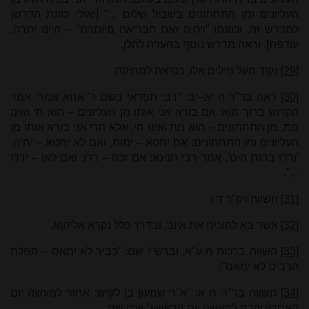
העליונים ומן התחתונים בשביל שלום ..." [ואולי כוונת הדרשן
למדרש זה, וכוונתו "ויהיה זאת הבריאה מיותרת" – היינו יתרה,
עודפת]. וראה מדרש נוסף בהערה להלן.
[29]
נקוד מעל מילים אלו, כנראה למחיקה.
[30]
ראה בר"ר ח יא–יב: "רבי תפדאי בשם ר' אחא אמר: אמר
הקדוש ברוך הוא: אם בורא אני אותו מן העליונים – הוא חי ואינו
מת, מן התחתונים – הוא מת ואינו חי, אלא הרי אני בורא אותו מן
העליונים ומן התחתונים; אם יחטא – ימות, ואם לא יחטא – יחיה.
'ורדו בדגת הים', אמר רבי חנינא: אם זכה – רדו, ואם לאו – ירדו
...".
[31]
השווה ויק"ר ד ו.
[32]
אשר בא להוכיח את איוב, ובדרך כלל נקרא אליהוא.
[33]
השווה ברכות ח ע"א, וברש"י שם: "כביר לא ימאס – תפלת
הרבים לא ימאס".
[34]
השווה בר"ר ח א: "א"ר שמעון בן לקיש: אחור למעשה יום
האחרון וקדם למעשה יום הראשון" ועיין שם.