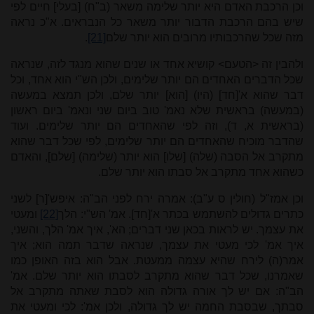
וכן הרכבת האדם היא יותר שלימה משאר (ב"ח) [בעלי] חיים לפי
שיש בהם הרכבת הדבור יותר משאר כל הנבראים. א"כ נראה
מזה שכל שהרכבותיו מרובים הוא יותר שלם
[21]
.
ולהבין זה <הטעם> קושיא אחד או שנים שהוא מנגד לזה, שנראה
שכל הדברים האחדים הם יותר שלימים, ולכן הש"י הוא אחד, וכל
דבר שהוא א'[חד] (היו) [הוא] יותר שלם, ולכן תמצא במעשה
(במעשה) בראשית שלא נאמ' טוב ביום שני ונאמ' ביום ראשון
(בראשית א, ד), וזה לפי שהאחדים הם יותר שלימים. ועוד
שהדבר מוכיח שהאחדים הם יותר שלימים, לפי שכל דבר שהוא
מתקרב אל הסבה (שלה) [שלו] הוא יותר (שלימה) [שלם], והאדם
כשהוא אחד מתקרב אל סבתו הוא יותר שלם.
וכן אמז"ל (חולין ס ע"ב): אמרה ירח לפני הב"ה: איפש'[ר] לשני
כתרים גדולים להשתמש בכתר א'[חד]. אמ' הש"י: הלך
[22]
ומעטי
את עצמך. יש לראות בכאן שני דברים; הא', איך אמ' הלך, והשני,
איך אמ' לכי מעטי את עצמך, שנראה שדבר תמה הוא; איך
אמר(ה) לירח שהיא עצמה ממעטת. אבל הוא בזה האופן כמו
שאמרנו, שכל דבר שהוא מתקרב לסבתו הוא יותר שלם. אמ'
הב"ה: אם יש לך אורה גדולה הוא לסבת שאתה מתקרב אל
סבתך, שבסבת החמה יש לך גדולה, ולכן אמ': לכי ומעטי את