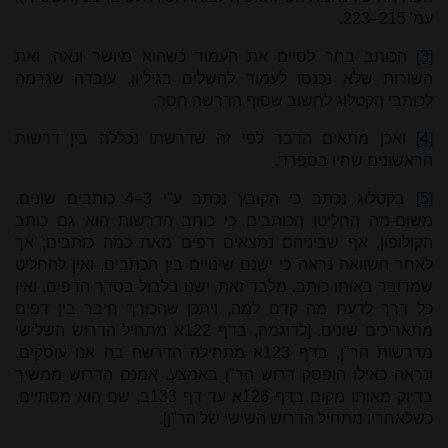
עמ' 215–223.
[3]
הכותב בחר לסיים את העמוד כשהוא מיושר ונאה, ואת
השורות שלא נכנסו לעמוד להשלים בגיליון, עובדה שגרמה
לכותבי הקטלוג לחשוב שסוף הדרשה חסר.
[4]
ואכן מתאים הדבר לפי זה שדרשתו נכללה בין דרשות
הראשונים שחיו בספרד.
[5]
בקטלוג נכתב כי הקובץ נכתב ע"י 3–4 כותבים שונים.
משום-מה החליטו הכותבים כי כותב הדרשות הוא גם כותב
הקולופון, אף שביניהם נמצאים דפים מאת כמה כותבים; אך
לאחר השוואה נראה כי ישנם שינויים בין הכתבים, ואין להחליט
שמדובר באותו כותב. מלבד זאת, ישנו בלבול בסדר הדפים, ואין
כל דרך לדעת מה קדם למה, ויתכן שהכורך חיבר בין דפים
מתאריכים שונים. [לדוגמה, בדף 122א מתחיל הדרוש השלישי
מדרשות הר"ן, בדף 123א מתחילה הדרשה בה אנו עוסקים,
ונראה כאילו הופסק דרוש הר"ן באמצע. אמנם הדרוש ממשיך
בדיוק מאותו מקום בדף 126א עד דף 133ב, שם הוא מסתיים,
כשלאחריו מתחיל הדרוש השישי של הר"ן].