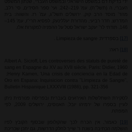
ידי בדיקת דם במשפט הישראלי ובמשפט העברי', שנתון המשפט
העברי, ה (תשל"ח), עמ' 219–242. ועי' ספר חסידים, סי' רלב,
מהד' מוסד הרב קוק, ירושלים תשל"ג, עמ' רז. והשווה: בית
המדרש, חדר רביעי, מהדורת יעללינעק, לפסיא תרי"ז, עמ' 145–
146. תודתי לר' יעקב ישראל סטל על ההפניה למקורות אלו.
[17]
בספרדית:
Limpieza de sangre
.
[18]
ראה:
Albert A. Sicroff, Les controverses des statuts de pureté de
sang en Espagne du XV au XVII siècle, Paris: Didier, 1960
;
Henry Kamen, 'Una crisis de conciencia en la Edad de
Oro en Espana: Inquisicion contra "Limpieza de Sangre",
Bulletin Hispanique LXXXVIII (1986), pp. 321-356
לסקירת השתלשלות האירועים בעברית ובפריסה פנורמית ניתן
לעיין בספרו של ירמיהו יובל, האנוסים, ירושלים 2009, לפי
המפתח.
[19]
כאמור, אין הכרח לכך שהקולופון שבסוף הקובץ לפיו
הושלמה הכתיבה בשנת ר' שייך לחלק הדרשות, גם יתכן שכריכת