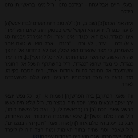
[בעלי] חיים, אבל עתה – "בידכם נתנו", ר"ל מימי בראשי'[ת] נתנו
בידכם.
ולזה אמ' הכתו'[ב] (שם ב, יח): "לא טוב היות האדם לבדו אעש'[ה]
לו עזר כנגדו". ידוע הוא הקושי' שיש בפסוק הזה, שאם הוא "עזר"
אינו "כנגדו", ואם הוא "כנגדו" אינו "עזר", ולזה אמרז"ל (יבמות סג
ע"א) זכה – "עזר", לא זכה – "כנגדו". אבל הוא יש טעם אחר
כשאמרנו, כי מצד שהאדם הוא שכלי, אם לא בהזדווג אל ההפך
שהוא האשה, שהאשה כמו החומר, לא יוכל להתקיי'[ם], וזהו "עזר
כנגדו", כי מצד שהוא "כנגדו", ר"ל בהשתתף השכל אל החומר
והשתעבד אל החומר להיות אחדות אחד, יהיה הסבה בקיומו.
מזה נראה כי מצד הרכבותיו מרובים יהיה שלם כששעבדם
לאחד.
וזה שאמ' הכתו'[ב] בזה הפרש'[ה] (שמות א, ה): "כל נפש יוצאי
ירך יעקב שבעים נפש ויוסף היה במצרים", ר"ל שלא היה כעשו
הרשע שאמ' הכתו'[ב] בו (בראשית לו, ו): "ואת כל נפשות ביתו",
ר"ל שהיו כולם נפשו'[ת], שלא ישתעבדו הרכבותיו אל האחדות,
אבל בני יעקב היו כולם אחדו'[ת] אחד, ואמ': "ויוסף היה במצרים",
ר"ל שאפי' יוסף שהיה בתוך האומות ומזה הצד היה לו ליפרד
מהם, ייעד הכתו' שגם הוא היה באחדות עמהם
[31]
.