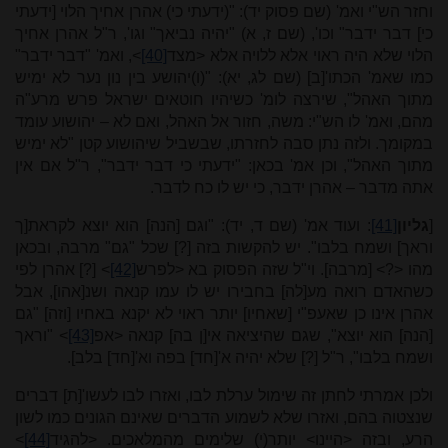
וחזר הש"י ואמ' (שם פסוק יד): "(ידעתי כי) אהרן אחיך הלוי [ידעתי
כי] דבר ידבר" וכו', (שם ז, א) "יהיה נביאך" וגו', ר"ל אהרן אחיך
הלוי שלא היה ראוי אלא ללויה אלא <מצד
[40]
>, ואמ' "דבר ידבר"
כמו שאמ' הכתו'[ב] (שם לג, יא): "(ו)יהושע בין נון נער לא ימיש
מתוך האהל", שירצה לומ' כשיהיו חוטאים ישראל פרש מרע"ה
מהם, ואמ' לו הש"י: משה, חזור אל האהל, ואם לא – יהושוע עומד
במקומך. ולזה נתן סבה לחזרתו, שבשביל שיהושוע קטן "לא ימיש
מתוך האהל", וכן אמ' בכאן: "ידעתי כי דבר ידבר", ר"ל אם אין
אתה מדבר – אהרן ידבר, כי יש לו כח לדבר.
[
גליון
[41]
: ועוד אמ' (שם ד, יד): "וגם [הנה] הוא יוצא לקראת[ך
וראך] ושמח בלבו". יש להקשות בזה [?] שכל "גם" מרבה, ובכאן
מהו <?> [מרבה]. וי"ל שזה הפסוק בא <לפרש
[42]
> [?] אהרן לפי
כשהאדם רואה מע[לה] בחבירו יש לו עמו קנאה ושנ[אהו], אבל
אהרן אינו כן שאעפ"י [שאחיו] יותר ראוי לא יקנא באחיו [וזה] "גם
[הנה] הוא יוצא", שגם שהיציאה אי[ן בה] קנאה <אפ
[43]
> "וראך
ושמח בלבו", ר"ל [?] שלא יהיה א'[חד] בפה וא'[חד] בלב].
ולכן אמרתי לחתן זה שימול ערלת לבו, ואזרו לבו לעשו'[ת] דברים
שנצטוה בהם, ואזרו שלא לשמוע הדברים שאינם הגונים כמו לשון
הרע, ובזה <היינו> יותר(י) שלימים מהמלאכים. <להגיד
[44]
>