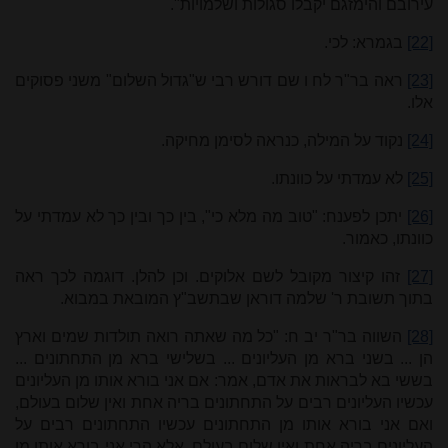
עירובם והימזגם יקבלו סגולות ושלמויות".
[22]
בגמרא: לכי.
[23]
ראה בר"ר לח ו שם דורש רבי ש"גדול השלום" משני פסוקים
אלו.
[24]
נקוד על המילה, כנראה לסימן מחיקה.
[25]
לא עמדתי על כוונתו.
[26]
יתכן לפענח: "טוב מה מלא כי", בין כך ובין כך לא עמדתי על
כוונתו, כאמור.
[27]
זהו קיצור מקובל לשם אלוקים. וכן להלן. דוגמה לכך ראה
בתוך תשובת ר' שלמה דוראן שבתשב"ץ המובאת במבוא.
[28]
השווה בר"ר יב ח: "כל מה שאתה רואה תולדות שמים וארץ
הן ... בשני ברא מן העליונים ... בשלישי ברא מן התחתונים ...
בששי בא לבראות את אדם, אמר: אם אני בורא אותו מן העליונים
עכשיו העליונים רבים על התחתונים בריה אחת ואין שלום בעולם,
ואם אני בורא אותו מן התחתונים עכשיו התחתונים רבים על
העליונים בריה אחת ואין שלום בעולם, אלא הרי אני בורא אותו מן