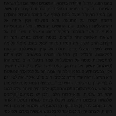
בהם הזנה, וגידול, והולדת בדומה. והגשמים אשר הם אל השואת
האיכיות יותר קרוב כטפות הבעלי חיים, הנה זה הקירוב מן השווי,
וזה המזג המיוחד יפעל בהם מוסף על ההזנה והגידול והולדת
הדומה יכולת על התנועה, והיא מפעילה ויכין אותה אל
ההתפעליות הנגלות, והם החושים החמשה, ואל ההתפעליות
הפנימיות אשר תזכרנה במקומותיהם. והגשמים אשר הם אל
השואת האיכיות יותר קרובים, כטפת האדם בפרט, הנה זה
הקירוב הרב השווי, וזה המזג המיוחד יפעל בהם, מוסף על מה
שיש לשאר הבעלי חיים, יכולת על קנין המושכלות, והוצאת
המלאכות, והבדיל בין המגונה והנאה במעשים, ויכין אותם
להתפעליות מוסף על התפעליות שאר הבעלי חיים (כתמיהה)
[כשמחה] ימשוך אליה צחוק, וכעס ימשך אליו בכי, ובושת ימשך
אליו צבעים ידועים בפניו וזולת זה. אמרו הפועל לכל אלה הפעולות
הוא המזג". וראה עוד: מורה נבוכים, ח"ב פי"ט ואילך. יאה לציין גם
לדברי הר"ן בדרשותיו, דרוש יב: "... שיהיה הנמזג מוסיף שלמות
על הפשוט כפי העלות הפכו והסתלקו. ולזה יהיה היותר שלם במזג
יותר רב שלמות, והוא הרוח הלבי. ולכן יש בנמזגים [ה]קונים
שלמויות בעצמם חילוקים, ויקבלו קצתם סגולות נמשכות אחר
עירוב המזג לבד, וקצתם יקנו מן המזג נפש צומחת, וקצתם נפש
חיונית, וקצתם יהיו מוכנים עוד לקבל נפש אנושית כאדם, ולכן כפי