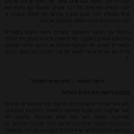
הכוללת יותר משאר הברואים, ומצד שני האחדים הם שלמים
יותר; הבורא הוא אחד, וכל דבר שקרוב ומאוחד עם סיבתו הוא
גדול ומושלם יותר. מכאן מוביל הדרשן את מהלכו בסוגיה זו,
ומסיים בדברים אודות מעלת השלמות שבזיווג.
תיקנתי את הנוסח והשלמתי קיצורים וראשי תיבות בסוגריים
מרובעים ועגולים כמקובל. מילים שאינן ברורות בכתב היד סגרתי
בסוגריים מזווים. לא העתקתי אותיות או תיבות יתרות שנכתבו
כדי ליישר שורות או כדי לשמור על סדר הדפים, כפי המצוי בכתבי
יד.
דרשה לחופה – "חתן דמים למולות"
[123א] לחופה חתן דמים למולות.
ידוע הוא שהדברים שהרכבתם מרובה יותר מהאחדים יש להם
יותר שלימות. ולכן מצינו במעשה בראשית, בהרכבת הנבראים,
שהרכבת הצומח הוא יותר שלם מהרכבת הדומם, לפי
שבהרכבת הצומח יש הרכבת הדומם ויותר הרכבת הצמיחה, וכן
בבריאת הבהמו'[ת] לפי שיש להם הרכבת ההרגש יותר מהצומח,