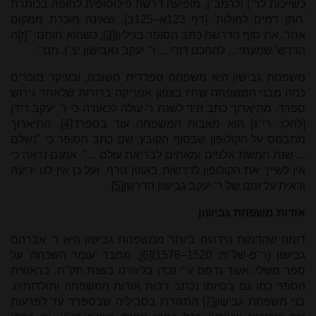
כשייכות לר"ן ולרמב"ן, מופיעה דרשה פילוסופית לחופה בכותרת
'חתן דמים למולות' [דף 123א–125ב], שאינה מוכרת ממקום
אחר. את סוף הדרשה כתב הסופר בגיליון
[3]
, כשהוא חותם: "[ז]ה
הדרש' שמעתי ... להחכם דודי ... ר' יעקב גאבישון יצ"ו. תם".
משפחת גבישון היא משפחה ספרדית חשובה, ובעיקר מוכרים
כמה מבני המשפחה שחיו בצפון אפריקה בדורות שלאחר גירוש
ספרד. מתיארוך כתב היד לשנת ר' עולה לכאורה כי ר' יעקב דידן
[להלן: רי"ג] הוא מאבות המשפחה עוד בספרד
[4]
. התיארוך
מתבסס על הקולופון שבסוף הקובץ, שם כתב הסופר כי "נשלם
... שנת חמשת אלפים ומאתים לבריאת עולם ...". אמנם נראה כי
אין לשייך את הקולופון לדרשות באופן גורף, ועל כן אין לנו ידיעה
ודאית על זמנו של ר' יעקב גבישון הדרשן
[5]
.
אודות משפחת גבישון
דומה שהדמות הידועה ביותר ממשפחת גבישון היא ר' אברהם
גבישון (ר"פ-של"ח; 1520–1578)
[6]
, מחבר 'עומר השכחה' על
ספר משלי, אשר נדפס ע"י נכדו בליוורנו בשנת תק"ח. בראשית
הספר כמו גם בסיומו נכתב רבות אודות המשפחה ותולדותיה.
בני משפחת גבישון
[7]
התגוררו בסביליה שבספרד עד לפרעות