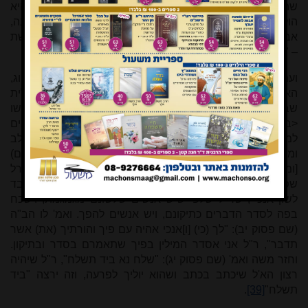
שהב"ה נותן באדם – "יאבדו", ור"ל שלא יכלה מכל וכל, אבל היא
הולכת <כגוה וברק
[36]
> לא יוכל לשוב אל מקומה אשר חוצבה,
אבל מצד כי
[125א]
הנפש החיונית
[37]
שהיא הצומחת והמרגשת
– "יכלו" – מכל וכל.
ועתה אין לי עוד אלא להוכיח לזה החתן, שבעבור שמצד זה הזיווג,
האשה, יש כח לאנשי'[ם] להשתעבד הרכבותיו אל התכלית
שבעבורו נברא, (שמיום) [שמהיום] והלאה ידריך נפשו
<בהיסדה
[38]
> האמיתית, ולזה התחלתי <משאי> "חתן דמים
למולות", ר"ל שזה החתן "ימול בשר ערלתו" שמצינו ערלת בלב
ומצינו (באוזן) [בפה]; בלב, שכן אמ'[ר] (דברים י, טז): "(ונמלתם)
[ומלתם] את ערלת לבבכם", ומצינו בפה (שמות ו, יב): "ערל
שפתים". ומזה הצד אמ' משה להב"ה (שם ד, י): "כי כבד פה וכבד
לשון אנכי", שר"ל שלפי שיש אנשים שלשונם מגמגמת, וישכח
בפה לסדר הדברים כתיקונם, ויש אנשים להפך. ואמ' לו הב"ה
(שם פסוק יב): "לך (כי) [ו]אנכי אהיה עם פיך והורתיך (את) אשר
תדבר", ר"ל אני אסדר המילין בפיך שתאמרם בסדר ובתיקון.
וחזר משה ואמ' (שם פסוק יג): "שלח נא ביד תשלח", ר"ל שיהיה
רצון הא'ל שיכתב בכתב ושהוא יוליך לפרעה, וזה ירצה "ביד
תשלח"
[39]
.