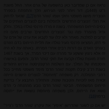
נראה אם כן שמדובר כאן בהשפעה של גורם אחר. החל משנת
ר"ט (1449), דור ויותר לפני הגירוש, הלך והתפתח בספרד
הנוצרית מושג משפטי וחוקי ושמו 'טוהר הדם'
[17]
, שנועד לדחוק
את רגלי 'הנוצרים החדשים' ולהפלות בינם לנוצרים הוותיקים על
בסיס הייחוס המשפחתי. בשנה זו מרדו פרנסי טולדו במלך, וחלק
גדול מהמרד פנה נגד 'הנוצרים החדשים' שרבים מהם היו
קרובים למלכות. מאחר ולא יכלו עוד לקבוע את ערכו של אדם על
פי דתו, המציאו פרנסי העיר טולדו את תליית הייחוס בדם הזורם
בעורקי האדם גם דורות רבים אחרי המרתו. באותה עת לא היה
זה אלא ניצוץ ששקע עד מהרה עם דיכוי המרד, אך בשנת 1467
חזרה מועצת טולדו וקבעה את חוקי 'טוהר הדם', והפעם באישורו
והסכמתו של המלך. עם השלמת הרקונקיסטה וגירוש היהודים
בשנת רנ"ב קיבלו תקנות 'טוהר הדם' מימד משפטי מחייב בכל
רחבי הממלכה. רק משפחה "מיוחסת" לנוצרים הישנים הייתה
זכאית מאז לזכויות והטבות שונות, והתהליך התבצע ע"י בדיקת
הייחוס המשפח
תי. הביטוי 'טוהר הדם' נובע מההנחה כי הדם
נושא את הייחוס, ולכן משפחה מיוחסת נושאת את ייחוסה
בדמה
[18]
.
יש אם כן לשער שהדרשן "אימץ" את עיקרון 'טוהר הדם' ו"גייר"