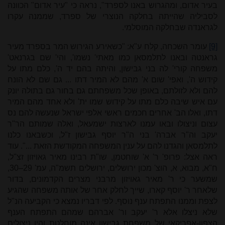
בעיר אדום, ומהגרוש באנו לספרד", נראה כי "עיר אדום" הכוונה
לסביליה שהייתה בחלקה הנוצרי של ספרד, שממנה עקרו
לגראנדה שבחלקה המוסלמי.
[9]
עומר השכחה, קלח ע"א: "כשאירע הגירוש המר בספרד מעיר
גראנטה ובאנו לתלמסאן כמו מאתי' נשמו', והי' שם בגרנאט'
משפחה קורי' לה בני גבישון, והיתה בהם יד ה', כלם מתו על
קידוש ה', ואפי' שום א' מהם לא המיר דתו ... גם שם לא הונח
להם ולא לזולתם, באופן שכל משפחתם גם בחור גם בתולה יונק
עם איש שיבה כלם מתו על קידוש שמו ית' ולא אחד מהם המיר
דתו, ואלו הב' אחרים חכמים ראשי אלפי ישראל שנעשה להם נס
עצום וניצולו ובאו עמנו לארצות ישמעאל, ואלה שמותם הר"ר
יעקב וה"ר אברה' בני ה"ר יוסף גבישון ז"ל, וכשבאנו כלנו
לתלמסאן והגדנו להם על ענין המשפחה המקודשת הזאת ...". עוד
ראה אצל: פרופ' ר' א' שוחטמן, שו"ת רבינו מאיר גאויזון זצ"ל,
ח"א, מבוא, א, הוצ' מכון ירושלים, ירושלים תשמ"ה, עמ' 29–30,
שמשער כי ר' מאיר גאויזון מרבני מצרים הקדמונים, בדור
שלאחר ר' יוסף קארו, שייך לחלק אחר של אותה משפחה שהגיע
לצפת וממנו התפתח ענף נוסף. לפי דבריו נמצא כי הקביעה הנ"ל
שלא ניצלו אלא ר' יעקב ור' אברהם שמהם התפתח הענף
הצפון-אפריקאי של משפחת גבישון אינה מוחלטת והיו ניצולים