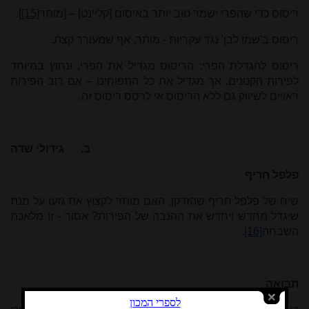
ריסוס כדי שהפרי ישמר טוב יותר באיסום [קליינט] – [מותר
[15]
].
ריסוס ב'שמן לבן' נגד עקריות - מותר, אף שמעורר קצת.
ריסוס להגדלת הפרי: הריסוס מגדיל את הפרי, ונחוץ במיוחד
לפירות הקטנים, אך מגדיל את כל התפוחים – אם רוב הפירות
ראויים לשיווק גם ללא הריסוס אי לרסס ריסוס זה.
ב.
גידולי שדה
פלפל חריף
שיח של פלפל חריף שהזדקן, האם מותר לקצוץ את גזעו על מנת
שיגדל מחדש ויחדש את ההנבה של הפירות? אסור - זו מלאכת
השבחה
[16]
.
תבואה