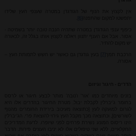
אין לקצוץ את הנוף של הגודגדן במטרה שענפי העץ שלידו
יתפשטו למקום שהתפנה
[6]
.
כיפוף ענפי הגודגדן במטרה שתהיה הנבה טובה יותר בשמיטה -
אסור. אבל אם הענף יתנוון ויאלצו לקצוץ אותו בגלל זה, לכאורה
יש מקום להתיר.
הרכבת תמך
[7]
בעץ גודגדן גם כאשר יש חשש לתמותת העץ –
אסורה.
הדרים - חיגור וגיזום
בזנים מיוחדים כמו 'אור' ו'נובה' מותר לבצע חיגור או לרסס
בחומר ג'יברלין לקבלת יבול. מטרת החיגור בהדרים אלו היא
לגרום למועקה לעץ [כתוצאה מעיכוב בירידת החומרים מהנוף
לשורשים], וכתוצאה מכך מקבל העץ גירוי להוצאת פרי. הג'יברלין
הינו ריסוס המונע נשירת פרחים לפני שיופרו. לדעת המדריכים
החקלאיים, ללא שני טיפולים אלו לא יניבו העצים פירות. הדבר
הותר משום שגם השקיה כשהיא חיונית לעץ הותרה אף שהיא