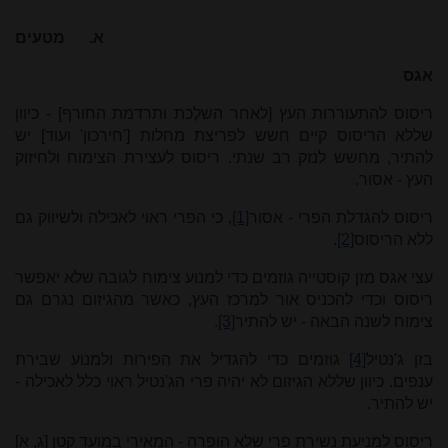
א.
מטעים
אגס
ריסוס להתעוררות העץ [לאחר השלֶכת ותרדמת החורף] - כיוון
שללא הריסוס קיים חשש לפריצת מחלות ['חירכון' ועוד] יש
להתיר, מחשש לנזק רב שנתי. ריסוס לעצירת הצימוח ולחיזוק
העץ - אסור.
ריסוס להגדלת הפרי - אסור
[1]
, כי הפרי ראוי לאכילה ולשיווק גם
ללא הריסוס
[2]
.
עצי אגס מזן קוסטייה גוזמים כדי למנוע צימוח לגובה שלא יאפשר
ריסוס וכדי להכניס אור למרכז העץ, כאשר מהגיזום נגרם גם
צימוח לשנה הבאה - יש להתיר
[3]
.
בזן ג'נטיל
[4]
גוזמים כדי להגדיל את הפירות ולמנוע שבירת
ענפים. כיוון שללא הגיזום לא יהיה פרי הג'נטיל ראוי כלל לאכילה -
יש להתיר.
ריסוס למניעת נשירת פרי שלא הופרה - המאירי במועד קטן [ג, א]