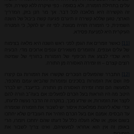
עלים בתחילת הזמורה, ולא בסופה - כפי שיקרה ללא קשירה, ולפי
זה הקשירה היא מלאכה לכל דבר. אך מר חנן בזק, המדריך
הארצי, טוען שללא קשירה זו תיגרם פגיעה קשה ביבול של השנה
השמינית, כי הזמורה תהיה מנוונת. לפי זה יש להקל, כי המטרה
העיקרית היא למניעת פסידא.
[11]
כאשר זומרים את הגפן לפני ראש השנה היא מלאה בצימוח
של עלים וענפים, והזומרים משאירים ענפים ארוכים מדי. הבעיה
היא שכדי לבצע את הכיפוף של הזמורות בחורף של שמיטה
רוצים קצרם – וזו זמירה האסורה מן התורה.
[12]
התברר שהפועלים הנוכרים שקשרו את הזמורות גם קיצרו
פה ושם את הזמורות בסכינים ומזמרות שהביאו עמם מהכפר,
ולמעשה הם זמרו זמירה האסורה מן התורה. בדיעבד, יש לברר
היטב מה היו הוראות בעל הכרם לפועלים: אם בעה"ב הורה להם
לקצר את הזמורות, או שידע מכך, במקרה זה הדבר נעשה לדעתו,
וכדי שלא ליהנות ממלאכת איסור יש לשבור את הזמורה שנזמרה
עד הבסיס. אמנם אם בעל הכרם הזהיר את העובדים שלא יחתכו
בשום אופן, או שלא העלה כלל על דעתו שהם יחתכו ויזמרו, הרי
באופן זה אין הוא אחראי למעשיהם, ואינו צריך לשבור את
הזמורות.