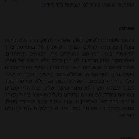
אוסר, וכן משמע בירושלמי שביעית פ"ד ה"ד
[5]
.
אפרסק
פירות שעומדים לשיווק לשוק סיטונאי [שיווק רגיל ללא פיקוח
ביה"ד] אין היתר לדללם לצורך השיווק. דילול באפרסק צריך
להיעשות בזמן הפריחה, ומורידים את הפרחים המיותרים.
באפרסקים מהזן הורמוזה לא ניתן לדלל אלא בשלב של הפרי,
ואחת השאלות שיש בזה היא האם התירו קטיף לצורך עבודת
האילן. הרב יוסף אפרתי שליט"א מסר [בישיבת חבר רני ישובי
פא"י (חרי"ף) בשמיטת תשמ"ז] בשם הגריש"א שאיסור קציר
לצורך עבודת הארץ לא נאמר כאשר שליחי בית הדין קוצרים
בהוראת ביה"ד; לפי זה אם מדללים בשליחות אוצר ביה"ד [לאחר
שהפרי כבר ראוי לאכילה] אין בזה איסור קטיף לעבודת האילן.
אמנם בשלב כה מאוחר ספק אם יש לדילול תועלת להגדלת
הפירות.
גודגדן