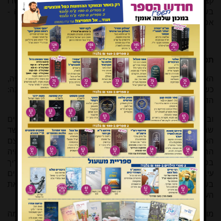
קצירת תבואה של ספיחי שביעית [שגדלו מעצמם מזרעים שנשרו
בשדה בשנה השישית] בשדה באזור צאלים, למאכל בהמה -
אסור.
תפוחי אדמה – ריסוס
האם מותר לרסס את השדה בחומר 'ראונד אפ' למניעת עשביה,
כשהמטרה היא שמיד לאחר ר"ה יהיה ניתן לזרוע? התשובה:
הדבר אסור, כי בזה ישנה הכנת הקרקע לזריעת שמינית.
ובהוראות נוספות נוסף נכתב: לגבי ריסוס עשבי בר וספיחים
שגדלו בשדה – הצורך בריסוס הוא כי העשבים מוצצים את לשד
הארץ, וכן יהיה קושי להיפטר מהם בשנה שמינית. אולם עצם
הריסוס נגד עשבים הינו תולדה של חרישה. בהנחה שניתן יהיה
בסופו של דבר להשמיד את העשבים בשמינית אף שהדבר יצריך
עיבודים וריסוס בעלות כספית - ואף שהמשך קיום העשבים
בשדה גורם הפסד לאדמה - אין היתר לרסס כדי להשמיד את
העשבים.
מותר לכסות בעפר את הבקעים באדמה של שדה תפוחי אדמה