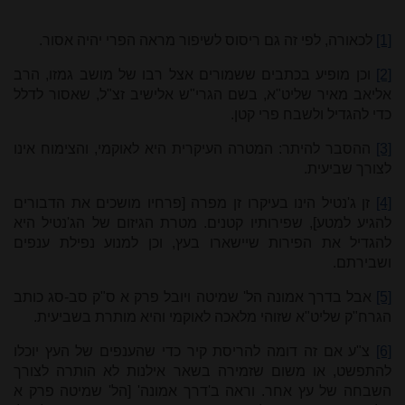
[1]
לכאורה, לפי זה גם ריסוס לשיפור מראה הפרי יהיה אסור.
[2]
וכן מופיע בכתבים ששמורים אצל רבו של מושב גמזו, הרב
אליאב מאיר שליט"א, בשם הגרי"ש אלישיב זצ"ל, שאסור לדלל
כדי להגדיל ולשבח פרי קטן.
[3]
ההסבר להיתר: המטרה העיקרית היא לאוקמי, והצימוח אינו
לצורך שביעית.
[4]
זן ג'נטיל הינו בעיקרו זן מפרה [פרחיו מושכים את הדבורים
להגיע למטע], שפירותיו קטנים. מטרת הגיזום של הג'נטיל היא
להגדיל את הפירות שיישארו בעץ, וכן למנוע נפילת ענפים
ושבירתם.
[5]
אבל בדרך אמונה הל' שמיטה ויובל פרק א ס"ק סב-סג כותב
הגרח"ק שליט"א שזוהי מלאכה לאוקמי והיא מותרת בשביעית.
[6]
צ"ע אם זה דומה להריסת קיר כדי שהענפים של העץ יוכלו
להתפשט, או משום שזמירה בשאר אילנות לא הותרה לצורך
השבחה של עץ אחר. וראה ב'דרך אמונה' [הל' שמיטה פרק א