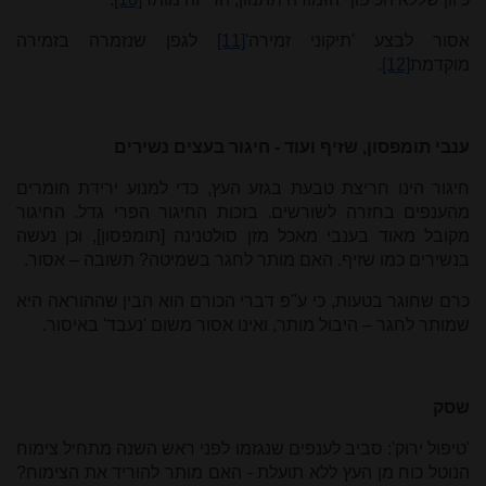
אסור לבצע 'תיקוני זמירה'
[11]
לגפן שנזמרה בזמירה
מוקדמת
[12]
.
ענבי תומפסון, שזיף ועוד - חיגור בעצים נשירים
חיגור הינו חריצת טבעת בגזע העץ, כדי למנוע ירידת חומרים
מהענפים בחזרה לשורשים. בזכות החיגור הפרי גדל. החיגור
מקובל מאוד בענבי מאכל מזן סולטנינה [תומפסון], וכן נעשה
בנשירים כמו שזיף. האם מותר לחגר בשמיטה? תשובה – אסור.
כרם שחוגר בטעות, כי ע"פ דברי הכורם הוא הבין שההוראה היא
שמותר לחגר – היבול מותר, ואינו אסור משום 'נעבד' באיסור.
שסק
'טיפול ירוק': סביב לענפים שנגזמו לפני ראש השנה מתחיל צימוח
הנוטל כוח מן העץ ללא תועלת - האם מותר להוריד את הצימוח?