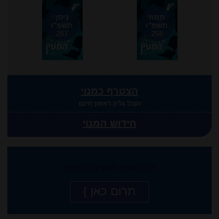
תמוז
ניסן
תשפ"ו
תשפ"ו
257
258
הצטרף כמנוי
וקבל גליון ראשון חינם
חידוש המנוי
היה שותף לפעילות המכון
תרום כאן }