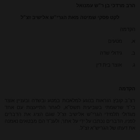
הרב מרדכי בן ר"ש עמנואל
לקט פסקי שמיטה מאת הגרי"ש אלישיב זצ"ל
הקדמה
א.
מטעים
ב.
גידולי שדה
ג.
אוצר בית דין
הקדמה
רצ"ב קובץ הוראות בנוגע למלאכות במטע ובשדה ובעניין אוצר
בי"ד שרשמתי בשביעית תשס"א, לאחר התייעצות עם אחד
מגדולי תלמידי הגרי"ש אלישיב זצ"ל שגם הציג את הדברים
לפניו. הדברים נכתבו על ידִי על אתר, ולענ"ד הם מבטאים נאמנה
את דעתו של הגריש"א זצ"ל.