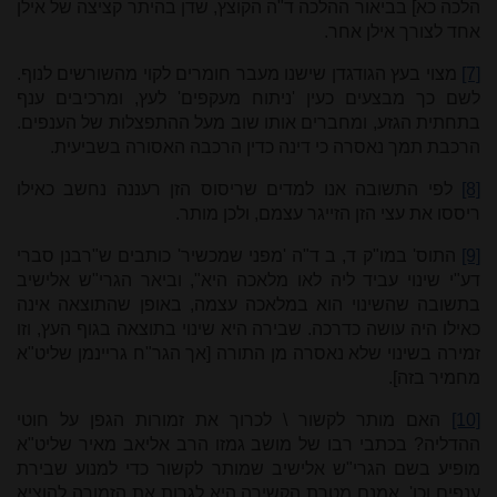
הלכה כא] בביאור ההלכה ד"ה הקוצץ, שדן בהיתר קציצה של אילן
אחד לצורך אילן אחר.
[7]
מצוי בעץ הגודגדן שישנו מעבר חומרים לקוי מהשורשים לנוף.
לשם כך מבצעים כעין 'ניתוח מעקפים' לעץ, ומרכיבים ענף
בתחתית הגזע, ומחברים אותו שוב מעל ההתפצלות של הענפים.
הרכבת תמך נאסרה כי דינה כדין הרכבה האסורה בשביעית.
[8]
לפי התשובה אנו למדים שריסוס הזן רעננה נחשב כאילו
ריססו את עצי הזן הזייגר עצמם, ולכן מותר.
[9]
התוס' במו"ק ד, ב ד"ה 'מפני שמכשיר' כותבים ש"רבנן סברי
דע"י שינוי עביד ליה לאו מלאכה היא", וביאר הגרי"ש אלישיב
בתשובה שהשינוי הוא במלאכה עצמה, באופן שהתוצאה אינה
כאילו היה עושה כדרכה. שבירה היא שינוי בתוצאה בגוף העץ, וזו
זמירה בשינוי שלא נאסרה מן התורה [אך הגר"ח גריינמן שליט"א
מחמיר בזה].
[10]
האם מותר לקשור \ לכרוך את זמורות הגפן על חוטי
ההדליה? בכתבי רבו של מושב גמזו הרב אליאב מאיר שליט"א
מופיע בשם הגרי"ש אלישיב שמותר לקשור כדי למנוע שבירת
ענפים וכו'. אמנם מטרת הקשירה היא לגרות את הזמורה להוציא