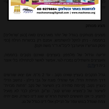
למניעת קרינת השמש על תפוחי אדמה והפיכתם לירוקים, כי הרי
זה מלאכת לאוקמי שמותרת.
מצע מנותק
מצעים מנותקים בגודל של יותר מארבעים סאה [כגון 'שרוולים']
בחממה - ניתן להקל להשתמש, אמנם רק בכשרות רגילה [כפי
פסק הגרש"ז אויערבך ליבל"א ד"ר משה זקס].
זריעה וגידול של מלפפון בעציצים שאינם נקובים בחממה,
והעציצים והשתילים נמכרו לגוי, אפשר לאשר לכתחילה בלי אוצר
בית דין
[17]
.
גודל הנקבים בעציץ שאינו נקוב - עד 2 מ"מ. אם יצאו שורשים
דרך תחתית הדלי, אף שהדלי מונח על גבי ניילון - נחשב הדלי
כעציץ נקוב. [קיימת סתירה בין השיעור של נקב "פחות מכזית"
לשיעור של כ"מוציא שורש קטן", וצ"ע]. הניילון לבד לא מועיל
לחצוץ, כי אנו חוששים לשיטת הרא"ש שגג דינו כשדה, ואם יהיה
צמח שגודל בגוש עפר על הניילון אולי דינו כגדל על גג.