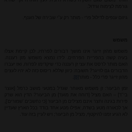
גורמת לצימוח וגידול.
גיזום ענפים לדילול פרי - מותר רק ע"י שבירה של הענף.
משמש
משמש מהזן זייגר אינו מושך דבורים לפרחיו, לכן קיימת אצלו
בעיה קשה בהפריית הפרחים. לידו נמצא משמש מזן רעננה.
האם מותר לרסס את עצי זן רעננה כדי שיקדימו לפרוח, ואז יעברו
הדבורים גם לזייגר? תשובה: כיוון שללא ריסוס כזה לא יהיו לעצים
מהזן זייגר פרי כלל - מותר
[8]
.
זמן הביעור: זן משמש מאוחר שגדל במטעי מושב כרמל [אוצר
בי"ד] – האם מציל [דוחה את מועד] מן הביעור? הדין הוא שרק
פירות בגינה וחצר אינם מצילים מן הביעור [כי נחשבים 'שמורים'],
אך לכאורה מטע בשדה, אפילו מטע אחד בודד בכל הארץ שעדיין
לא הגיע זמנו להיקטף, מציל מן הביעור; ויש לעיין בזה עוד.