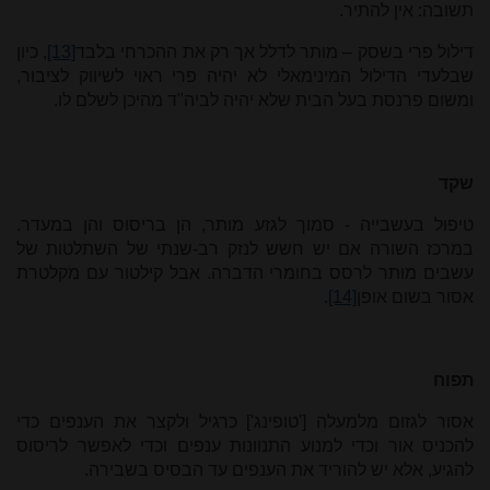
תשובה: אין להתיר.
דילול פרי בשסק – מותר לדלל אך רק את ההכרחי בלבד
[13]
, כיון
שבלעדי הדילול המינימאלי לא יהיה פרי ראוי לשיווק לציבור,
ומשום פרנסת בעל הבית שלא יהיה לביה"ד מהיכן לשלם לו.
שקד
טיפול בעשבייה - סמוך לגזע מותר, הן בריסוס והן במעדר.
במרכז השורה אם יש חשש לנזק רב-שנתי של השתלטות של
עשבים מותר לרסס בחומרי הדברה. אבל קילטור עם מקלטרת
אסור בשום אופן
[14]
.
תפוח
אסור לגזום מלמעלה ['טופינג'] כרגיל ולקצר את הענפים כדי
להכניס אור וכדי למנוע התנוונות ענפים וכדי לאפשר לריסוס
להגיע, אלא יש להוריד את הענפים עד הבסיס בשבירה.