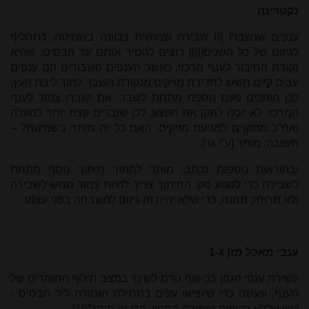
נקטרינה
ענפים שנשברו [זו שבירה שנעשית בכוונה בשמיטה, כתחליף
לגיזום של כל השנים
[9]
] רוצים להסיר אותם עד הבסיס, שהיא
נקודת החיבור לענף מרכזי. כאשר הענפים השבורים הם ענפים
עבים קיים חשש לחדירת מזיקים מנקודת השבר לתוך ליבת העץ,
לכן חותכים פעם נוספת מתחת לשבר. אם ישברו צמוד לענף
המרכזי לא יוכלו לתקן את הפצע, לכן שוברים קצת יותר למעלה
ואח"כ מתקנים למניעת מזיקים. האם כל זה מותר בשמיטה? –
תשובה: מותר [ע"י גוי].
ובהוראות נוספות נכתב: מותר לחתוך חיתוך נוסף מתחת
לשבירה כדי למנוע נזק. החיתוך צריך להיות צמוד ממש לשבירה
ולא מרוחק ממנה, כדי שלא יהיה זה גיזום להשבחה בפני עצמו.
ענבי מאכל מזן ג-1
קשירת ענפי הגפן בכיפוף גורם לשינוי במצב חילוף החומרים של
הענף, ונעשה כדי שיוציאו עלים בתחילת הזמורה ליד הבסיס -
כיוון שללא הכיפוף הזמורה תתנוון, הרי זה מותר
[10]
.