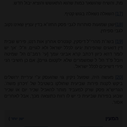
מת, והשיח שהושאר כמות שהוא התאושש והוציא יבול חדש.
[17]
השאלה נשאלה בגוש קטיף.
[18]
ישנן שמועות סותרות לגבי פסק החזו"א בדין עציץ שאינו נקוב
לגבי ספיחין.
[19]
בשו"ת מהרי"ל דיסקין, קונטרס אחרון אות רנט, פירש שבית
דין דואגים שהפירות יגיעו לכלל ישראל ולא לגויים. וז"ל: 'אך יש
לומר דהא כיוון דכתב קרא אביוני עמך [עי' רמב"ם הל' שמיטה
ויובל פ"ד הל' ל שמשמרים שלא ילקטום גויים], אם כן חשיבי הני
פירי דשייכים לכלל ישראל'.
[20]
מעשה היה, שפועל ניקיון גוי שהועסק ע"י עיריית ירושלים
ביקש לקנות פירות שביעית שחולקו בשטיבל של 'זיכרון משה'.
הגריש"א פסק שרק למעביד מותר להאכיל שכיר יום או שכיר
שבוע בפירות שביעית כי יש לו רווח כתוצאה מכך, אבל לאחרים
אסור.
המעין
ישן יותר
}