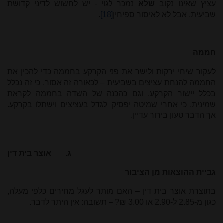
עציץ שאינו נקוב
שלא
נמכר לגוי - יש לחשוש לדיני קדושת
שביעית, אבל לא לאיסור ספיחין
[18]
.
חממה
לעקור שיחי ירקות ולישר את פני הקרקע בחממה כדי להכין את
החממה להנחת עציצים בשביעית – לכאורה זה אסור, כי זה נכלל
בכלל יישור הקרקע, וגם כהכנה של השדה בחממה לקראת
שמינית, כי אחרי שמיטה יפסיקו לגדל בעציצים וישתלו בקרקע.
אך הדבר טעון בירור עדיין.
ג.
אוצר בית דין
גביית ההוצאות מן הציבור
בתוצרת אוצר בית דין – האם מותר לעגל מחירים כלפי מעלה,
כגון מ-2.85 ל-2.90 או 3.00 ₪? – תשובה: אין היתר לדבר.