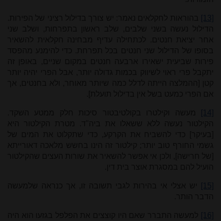
[13]
בהוראות לחקלאים נאמר: יש
צורך
בדילול
רציני
של
הפירות.
הדילול
נעשה
בשני
שלבים, שלב
ראשון
בתפרחות,
ושלב
שני
אחר
יציאת
חנטים. לכתחילה
עדיף
מבחינה
חקלאית
להשאיר
בסופו
של
הדילול
שני
חנטים
בכל
תפרחת. כדי
להימנע
מהפסד
פירות
שביעית
ישאירו
ארבעה
חנטים
במקום
שניים, באופן
זה
יתקבל
פרי
ראוי
לשיווק
בכמות
גדולה
יותר,
אבל הפרי
יהיה
יותר
קטן [ההמלצה הייתה לדלל כמה שיותר מאוחר, ולא בחנטים, אך
אם הפרי כמעט בשל אין בדילול תועלת].
[14]
מעשה וקילטרו בקולטיבטור סיכות חלק ממטע השקד.
הקילטור נעשה ללא ששאלו את ביה"ד. מטרת הקילטור היא
[בעיקר] כדי להשביח את הקרקע, כדי שתקלוט את המים של
גשמי החורף טוב יותר; קילטור זה הינו בחשש מלאכה דאורייתא
[של חרישה], ולכן אי אפשר להשאיר את שורות העצים שהקילטור
הועיל להם במסגרת אוצר בית דין.
[15]
יש אצלי אי בהירות לגבי תשובה זו, אך כנראה שלמעשה
הדבר הותר.
[16]
למעשה התברר שאם היו קוצצים את הפלפל בגזעו הוא היה