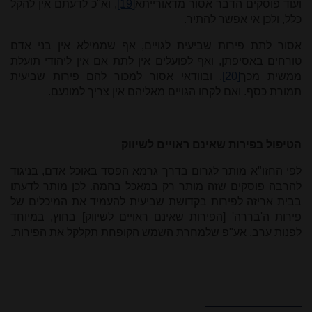
ועוד פוסקים הדבר אסור מדאורייתא
[19]
, וא"כ לדעתם אין להקל
כלל, ולכן אי אפשר להתיר.
אסור לתת פירות שביעית לגויים, אף שממילא אין בני אדם
טורחים באסיפתן, ואף לפועלים אין לתת אם אין ליהודי תועלת
ממשית מכך
[20]
, ובוודאי אסור למכור להם פירות שביעית
תמורת כסף. ואם לקחו הגויים מאליהם אין צריך למונעם.
הטיפול בפירות שאינם ראויים לשיווק
לפי החזו"א מותר לגרום בדרך גרמא הפסד באוכל אדם, בניגוד
להרבה פוסקים שזה מותר רק במאכל בהמה. לכן מותר לדעתו
בבית אריזה לפירות בקדושת שביעית להעמיד את המיכלים של
פירות ה'בררה' [הפירות שאינם ראויים לשיווק] בחוץ, במיוחד
לפנות ערב, אע"פ שלמחרת השמש הקופחת תקלקל את הפירות.