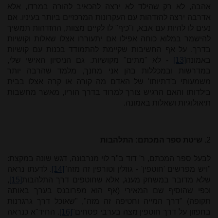
אהבה, לא רק שהילד לא ירצה להכאיב להורה במרדו, אלא
אדרבה ירצה להזדהות עם העקרונות המרכזיים ביותר בעיניו. אם
נעים לו להיות עם אבא, ו"כיף" לו לקיים מצוות, ההזדהות תמשיך
להישמר במלוא כוחה אפילו אם יתעוררו אצלו שאלות וקושיות
בדרך. על אף החשיבות שקיימת להתמודד בכנות עם קושיות
באמונה
[13]
- לא "מתים" מקושיות. גם הניסיון האישי שלי,
במדרשות ובמכללות בהן אני מחנך, מלמד שהרבה יותר
משמעותי ב'דתיותו' של האדם מה קורה או קרה אצלו בבית
בילדותו והאם הרגיש צורך למרוד בדרך הוריו, מאשר מחשבות
תיאולוגיות ושאלות באמונה.
2
. שיטת ספר המכתם: התלהבות
לבעל ספר המכתם, ר' דוד ב"ר לוי מנרבונה, דגש שונה במקצת:
"ויש מפרשים 'חוטפין' - גוזלין וטורפין זה מזה"
[14]
. לדעתו נראה
שלא מדובר במשחק מענג, אלא שחוטפים דרך התלהבות
[15]
,
וכפי שהוסיף שם המאירי (אף הוא מפרובנס בערך באותה
תקופה) "דרך המייה וחטיפה זה מזה", "שאוכל דרך גרגרנות
בחפזון על דרך חוטפין מצה בערבי פסחים"
[16]
. החיד"א כנראה