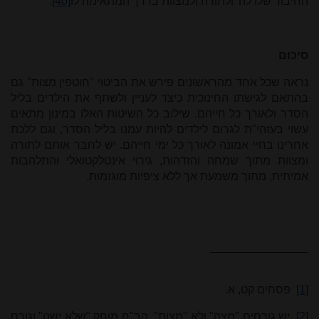
החיבור שלו לה' ולתורה ולמצוות בדרך המתאימה לו
[40]
.
סיכום
נראה שכל אחד מהראשונים פירש את הביטוי "חוטפין מצות" גם
בהתאם לגישתו החינוכית כיצד לעניין ולשתף את הילדים בליל
הסדר ולאורך כל חייהם. שילוב כל השיטות האלו במינון מתאים
עשוי בעזהי"ת לגרום לילדים להיות עמנו בליל הסדר, וגם ללכת
אחרינו בחיי אמונה לאורך כל ימי חייהם. יש לחבר אותם לתורה
ומצוות מתוך שמחה והזדהות, גירוי אינטלקטואלי והתלהבות
אמיתית, מתוך משמעת אך ללא ציפיות מוגזמות.
[1]
פסחים קט, א.
[2]
יש גורסים "מצה" ולא "מצות". הב"ח מוחק "שלא ישנו" וגורס