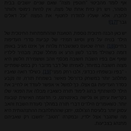
אף לומד מהביטוי "חוטפין מצה" שאם שניים יושבים בבית
הסוהר, ויש רק כזית אחת של מצה, אין להיות נימוסי ולוותר
לחברו, אלא שעליו להזדרז לחטוף את המצה "וכל דאלים
גבר"
[17]
!
יש כאן הבנה חינוכית נוספת, הטוענת שההתפתחות החינוכית של
הילד בנויה על מיון וסיווג תמידי של קביעת סדרי העדיפות
בחיים
[18]
. הורה שכועס כשנשברת צלחת אך איננו מגיב באופן
דומה כשהילד מדבר לשון הרע או מחלל שבת, מבהיר לילדיו
שאף אם בפיו השבת חשובה מכסף וזהב וששמירת הלשון היא
מצוה חשובה במיוחד, לאמיתו של דבר מדובר רק במס-שפתיים
- "בפיו ובשפתיו כבדוני, ולבו רחק ממני"
[19]
. כשילד רואה שאביו
מתלהב יותר במשחק כדורסל מאשר בשמחת תורה, זה נקבע
כסדר העדיפות גם אצלו. כך למשל אי אפשר לעודד או לחייב את
הילד להשתתף בחוג לימוד תורה כשאביו מבלה את הפנאי שלו
בקריאת עיתון או גלישה באינטרנט, כי הדוגמה האישית קובעת
יותר. כשאומרים הילדים דברי תורה במהלך סעודת השבת והאב
עסוק יותר בלעיסת הצ'ולנט, יתכן שההתלהבות ההתנהגותית היא
מה שתגבר אצל ילדיו, ובמקרה "הטוב" יחשבו רק שאביהם
מתנהג בצביעות.