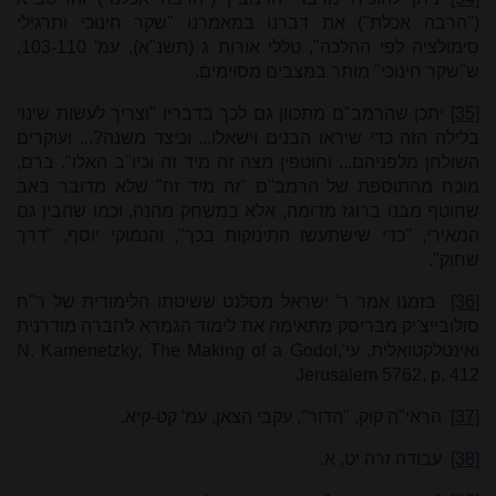
("הרבה אכלת") את דברנו במאמרנו "שקר חינוכי ותרגילי
סימולציה לפי ההלכה", טללי אורות ג (תשנ"א), עמ' 103-110,
ש"שקר חינוכי" מותר במצבים מסוימים.
[35]
יתכן שהרמב"ם מתכוון גם לכך בדבריו "וצריך לעשות שינוי
בלילה הזה כדי שיראו הבנים וישאלו... וכיצד משנה?... ועוקרים
השולחן מלפניהם... וחוטפין מצה זה מיד זה וכיו"ב האלו". ברם,
מוכח מהתוספת של הרמב"ם "זה מיד זה" שלא מדובר באב
שחוטף מבנו ברוגז מדומה, אלא במשחק מהנה, וכמו שהבין גם
המאירי, "כדי שישתעשו התינוקות בכך", והנמוקי יוסף, "דרך
שחוק".
[36]
בזמנו אמר ר' ישראל מסלנט ששיטתו הלימודית של ר"ח
סולובייצ'יק מבריסק מתאימה את לימוד הגמרא לחברה מודרנית
ואינטלקטואלית. עי'
N. Kamenetzky, The Making of a Godol,
Jerusalem 5762, p. 412
[37]
הראי"ה קוק, "הדור", עקבי הצאן, עמ' קט-קיא.
[38]
עבודה זרה יט, א.