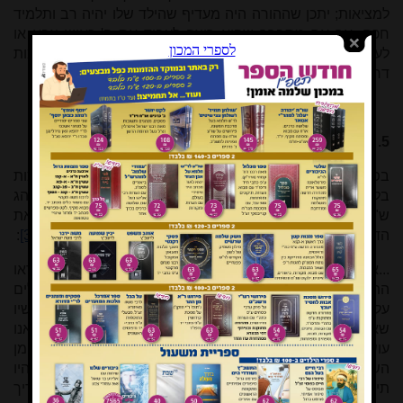
למציאות; יתכן שההורה היה מעדיף שהילד שלו יהיה רב ותלמיד
חכם, אך אם מתברר שהוא רוצה לעבוד את ה' כאיש צבא או
לעסוק ביישוב הארץ בדרך אחרת, אסור להורה לשכוח שקיימות
דרכים רבות לעבוד את ה'
[30]
.
5. שיטת הריטב"א: גירוי אינטלקטואלי
בפירושו הראשון מביא רש"י שהביטוי בברייתא "חוטפין מצות
בלילי פסחים בשביל תינוקות שישאלו"
[31]
הוא המקור למנהג
ש"מגביהין את הקערה" במשך הסֵדר
[32]
. הריטב"א מסביר את
הדברים באופן שונה במקצת, אך על סמך אותו עיקרון חינוכי
[33]
:
...אח"כ היה ראוי לאדם שיסלקו השולחן מלפניו כדי שיראו
התינוקות וישאלו, וכך היו נוהגים בימי האמוראים לפי שהיו אוכלים
על שולחנות קטנים כל אחד ואחד בשולחן שלו, אבל עכשיו
שאוכלים על שולחן גדול, והוא טורח גדול לסלקו ולהחזירו, אנו
עושים את הקערה שולחן בפני עצמו ואנו מסלקין אותה מן
השולחן במקום השולחן. ומנהג רבינו הגדול הרמב"ן ז"ל כי כשהיו
תינוקות בבית ומסלקין את הקערה, היה אומר לשמש הב ונבריך