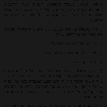
"חוטפין מצה... בשביל תינוקות", לעומת רש"י והריטב"א
שמוסיפים רק "שישאלו", עי' להלן הע'
32
. ר"ח מוסיף כמו אצלנו
"שלא ישנו", אך גם "וישאלו", וכן הוא בכת"י מינכן, ועיין בגרסאות
הרשב"ם.
[3]
ראו בהמשך בהערות 14, 21 ו-35, שהגישות כלל לא סותרות
אלא משלימות בהדגשים שונים.
[4]
רמב"ם, הל' חמץ ומצה פ"ז ה"ג.
[5]
מאירי, בית הבחירה, פסחים, שם.
[6]
נמוקי יוסף, שם.
[7]
ערוך השולחן, אורח חיים סימן תעב סע' ב, "זהו המנהג
שהתינוקות חוטפין האפיקומן מתחת הכר". כן כתב גם ר"מ קליין,
שו"ת משנה הלכות חלק יא סימן שצג, שמצדיק בכך את "מנהג
ישראל קדמון", אך מציע בנוסף לאפיקומן לחטיפה להחביא
אפיקומן "אמיתי" מתחת ידו, שהוא זכר לקרבן פסח שנפסל
בהיסח הדעת.
[8]
על אף הסוגיה בבבא קמא לט, א שזהו בגדר הנורמלי לרוץ