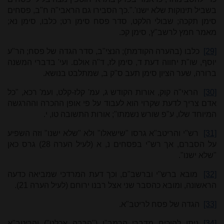
בשביל תינוקות שלא ישנו'.".כך הסבירו גם הראבי"ה ח"ב, פסחים
סימן תקכה; שבולי הלקט, סדר פסח סימן רט; כלבו, סימן נא;
מאמר חמץ לרשב"ץ, סימן קכ.
[29]
כלבו (בהערה הקודמת); הנצי"ב, סדר הגדה של פסח; הר"ע
יוסף, שו"ת יחווה דעת ד, סימן לז, ד"ה אולם. ועי' בדברי המשנה
ברורה, שער הציון סימן תעב ס"ק ב, שמתלבט בנושא.
[30]
הראי"ה קוק, אורות הקודש ג, עמ' קלז-קלט, ועמ' רכא, "כל
אדם צריך לדעת שקרוי הוא לעבוד על פי אופן ההכרה וההרגשה
המיוחד שלו, ע"פ שורש נשמתו";
אורות התשובה טו, י.
[31]
רש"י והריטב"א גרסו "שישאלו" ולא "שלא ישנו" וזה השפיע
על הסברם, אך רש"י בפסחים נ, א (לעיל הערה
2
8) גרס כאן
"שלא ישנו".
[32]
מובא ברש"י וברשב"ם, וכך דעת המרדכי שמביאה כדעה
הראשונה, ומובא כהסבר שני אצל רבנו ירוחם (לעיל הערה
1).
2
[33]
הגדה של פסח לריטב"א.
[34]
ניתן להוכיח מדברי הרמב"ן ("הרבה אכלנו") והריטב"א