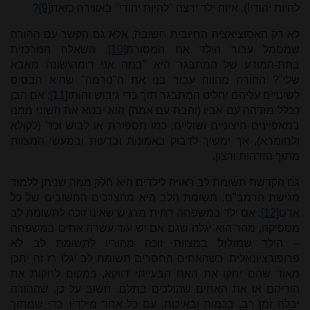
להיות יהודי!). איזה ילד ירצה "להיות יהודי" באווירה כזאת
[9]
?
לא רק האסוציאציה החיובית חשובה, אלא גם הקשר עם ההורה
שמסמל עבור הילד את המסורת
[10]
. השאלה המרכזית
בתת-המודע של המתבגר היא "במה אני דומה\שונה מאבא
שלי"? ההורה מהווה עבור בנו את ה"נורמה" שהיא הבסיס
לשינויים עליהם יחליט המתבגר תוך כדי גיבוש זהותו
[11]
; אם הבן
ככלל מזדהה עם אביו (והבת עם אמה) הוא יבטא את השוני ממנו
במאפיינים חיצוניים ושוליים, כמו תספורת או לבוש וכד' (לקולא
ולחומרא), אך ימשיך לדבוק באמונות ובדעות ובמעשי המצוות
מתוך הזדהות ורצון.
גם הקדשת תשומת לב ראויה לילדים היא חלק ממה שניתן ללמוד
מגישת הרמב"ם. תשומת הלב היא מהצרכים החשובים של כל
אדם
[12]
. אם ילד במשפחה דתית מרגיש שאינו זוכה לתשומת לב
מספיקה, מהר הוא יגלה שגם אם יש עוד עשרה אחים במשפחה
– הילד שמזלזל במצוות זוכה מהוריו לתשומת לב לא
פרופורציונאלית. כשהאחים החסרים תשומת לב יגלו רז זה יתכן
מאוד שהם יחקו את האח הבעייתי דווקא, במקום לחקות את
הוריהם או את האחים שהולכים בתלם. חשוב על כן, שההורה
יבלה זמן רב, בכמות ובאיכות, עם כל אחד מילדיו, כדי שמתוך