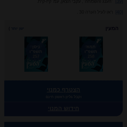
[39]
"הענג והשמחה", עקבי הצאן, עמ' קיז-קיח.
[40]
ראו לעיל הערה
30
.
המעין
ישן יותר
}
תמוז
ניסן
תשפ"ו
תשפ"ו
257
258
הצטרף כמנוי
וקבל גליון ראשון חינם
חידוש המנוי