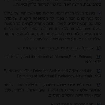
בערב שבת, הריצה לא חייבת להיות מלווה בלחץ וצעקות...
[9]
בעצמי חוויתי מקרה דומה. לקראת סוף השליחות שלי בחו"ל
לפני כמה שנים הצהיר בפניי ילד ממשפחה חילונית, שלימדתי
אותו עם קבוצת ילדים לימודי יהדות אחה"צ לקראת בר המצוה,
שאינו מעוניין לשמור על זהותו היהודית בעתיד: "לקראת כל חג
למדנו השנה ש'זה רצה להרוג אותנו, זה ניסה להרוג אותנו, וזה
הצליח להרוג אותנו'; אז למה שארצה להיות יהודי?!"
[10]
עיין רמ"ש הכהן מדווינסק, משך חכמה, ויקרא יט, ג.
Life History and the Historical Moment,
E. H. Erikson,
[11]
N.Y. 1975
E. Hoffman, The Drive for Self: Alfred Adler and the
[12]
Founding of Individual Psychology. New York 1994
[13]
ראו מ"ש ידידי שרגא פישרמן, דתלש"ים: נוער הכיפות
הזרוקות, אלקנה תשנ"ט, וכן הראי"ה קוק, "הדור", "הפחד", עקבי
הצאן - אדר היקר, ירושלים תשמ"ב.
[14]
ספר המכתם, פסחים קט, א.