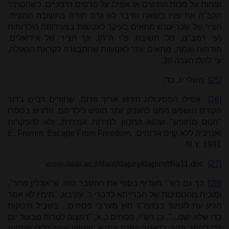
ופחות על מכות ועונשים או אפילו על פרסים חיצוניים. כשהסתיר
הקב"ה את פניו בשואה הדבר לא גרם חזרה בתשובה המונית.
הציר של שכר-עונש מתאים בעיקר לאנושות בצעירותה הילדותית
(עי' רמב"ם, הל' תשובה, פ"י ה"ה), אך הציר של אידיאלים,
הזדהות ואמת, מתאים יותר לאנושות שהתבגרה לקראת הגאולה,
עי' להלן הערה
8.
3
[25]
משלי יג, כד.
[26]
אפילו הפסיכולוג הידוע אריך פרום, שהורים רבים בדור
הקודם הושפעו ממנו להעניק יותר חופש לילדיהם, הדגיש בספרו
"מנוס מחופש" שהוא התכוון לחירות אמיתית, ולא להפקרות
ואנרכיה ללא קוים אדומים.
E. Fromm, Escape From Freedom,
N.Y. 1941
www.daat.ac.il/daat/dapey/dapim/tfila11.doc
[27]
[28]
כך גם רש"י מעדיף בסוף את ההסבר הזה, ש"אוכלין מהר",
ומוכיח מהסמיכות של הברייתא לדברי ר' עקיבא, "מימיו לא אמר
הגיע עת לעמוד בבהמ"ד חוץ מערבי פסחים... בשביל תינוקות
כדי שלא ישנו...", וכן רש"י, פסחים נ, א, "דמצוה לטרוח מבעוד יום
כדי להסב מהר, כדאמר בפרק בתרא 'חוטפין מצה בלילי פסחים