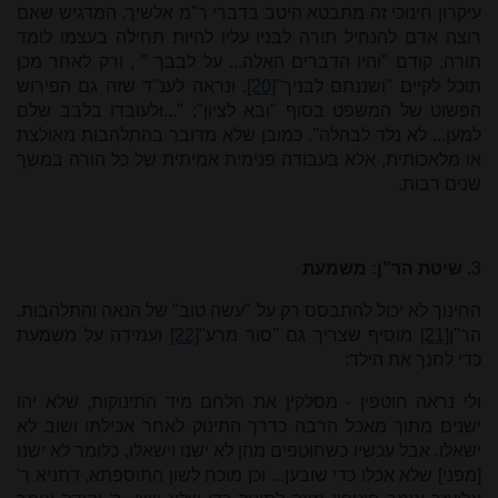
עיקרון חינוכי זה מתבטא היטב בדברי ר"מ אלשיך, המדגיש שאם
רוצה אדם להנחיל תורה לבניו עליו להיות תחילה בעצמו לומד
תורה, קודם "והיו הדברים האלה... על לבבך
"
, ורק לאחר מכן
תוכל לקיים "ושננתם לבניך"
[20]
.
ונראה לענ"ד שזה גם הפירוש
הפשוט של המשפט בסוף "ובא לציון": "...ולעובדו בלבב שלם
למען... לא נלד לבהלה". כמובן שלא מדובר בהתלהבות מאולצת
או מלאכותית, אלא בעבודה פנימית אמיתית של כל הורה במשך
שנים רבות.
3
. שיטת הר"ן: משמעת
החינוך לא יכול להתבסס רק על "עשה טוב" של הנאה והתלהבות.
הר"ן
[21]
מוסיף שצריך גם "סור מרע"
[22]
ועמידה על משמעת
כדי לחנך את הילד:
ולי נראה חוטפין - מסלקין את הלחם מיד התינוקות, שלא יהו
ישנים מתוך מאכל הרבה כדרך התינוק לאחר אכילתו ושוב לא
ישאלו. אבל עכשיו כשחוטפים מהן לא ישנו וישאלו, כלומר לא ישנו
[מפני] שלא אכלו כדי שובען... וכן מוכח לשון התוספתא, דתניא ר'