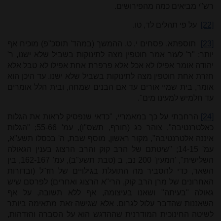
רש"י מביאים כמה מהפירושים.
[22]
על פי תהלים לד, טו.
[23]
תוספתא, פסחים י, ט. ההמשך (במהד' תוסכ"פ) מוכיח אף
יותר: "ר' לעזר אמר חוטפין מצה לתינוקות בשביל שלא ישנו, ר'
יהודה אומר אפילו לא אכל אלא פרפרת אחת אפילו לא טבל אלא
חזרת אחת חוטפין מצה לתינוקות בשביל שלא ישנו. עד היכן הוא
אומר, בית שמיי אורים עד אם הבנים שמחה, ובית הלל אומרים
עד חלמיש למעינו מים".
[24]
הרחבתי על כך במאמריי, "כדאי שנפסיק לראות את הגלות
כאלטרנטיבה", צוהר כג (חורף, תשס"ו), עמ' 55-66; "הגלות
איננה אלטרנטיבה", מקור ראשון, מוסף שבת, ה' בכסלו תשע"א,
עמ' 14-15; "שיטתם של הרב קוק והרב הרצוג בענין הגאולה
השלישית", 'המעין' 200 נב, ב (טבת תשע"ב), עמ' 162-167, בין
השאר, כדי להסביר מה התועלת בגילויים של חז"ל (ובדורות
האחרונים של מרן הרב קוק, הרי"א הרצוג ואחרים) לפרסם שיש
גאולה "בעיתה" ושאנו בעיצומה, אף ללא תשובה, על אף
השאננות שהדבר עלול לגרום. אלא שגישה זאת מתאימה ביותר
לשיטה החינוכית המודרנית שההדגש הוא על הסברה והזדהות,