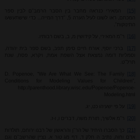
[15]
המאירי כנראה מחבר בין הסבר הרמב"ם לבין ספר
המכתם, ראו לשונו לעיל הערה
5
, "דרך המייה... כדי שישתעשעו
התינוקות".
[16]
ר"מ המאירי, על קידושין מ, ב, בשם רבותיו.
[17]
ברכי יוסף, אורח חיים סימן תפב, בשם ספר בית יהודה,
וסמליות דומה נמצאת אצל השפת אמת, ויקרא, פסח, שנת
תרל"ט.
D. Popenoe, “We Are What We See: The Family
[18]
Conditions for Modeling Values for Children”,
http://parenthood.library.wisc.edu/Popenoe/Popenoe-
Modeling.html
[19]
על פי ישעיהו כט, יג.
[20]
ר"מ אלשיך, תורת משה, דברים ו, ו-ז.
[21]
כך הסברו היחיד של הר"ן והראשון של רבנו ירוחם, תולדות
אדם וחוה, נתיב ה חלק ד, דף מג טור א. נציין שהרשב"ם וגם