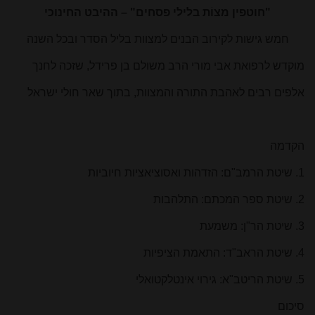
"חוטפין מצוֹת בלילי פסחים" – ההיבט החינוכי
חמש גישות
לקירוב הבנים למצוות בליל הסדר ו
בכל השנה
מוקדש לרפואת אבי מורי הרב משולם בן פרידל, שזכה לחנך
אלפים רבים לאהבת התורה והמצוות, בתוך שאר חולי ישראל
הקדמה
1. שיטת הרמב"ם: הזדהות ואסוציאציות חיוביות
2. שיטת ספר המכתם: התלהבות
3. שיטת הר"ן: משמעת
4. שיטת הראב"ד: התאמת הציפיות
5. שיטת הריטב"א: גירוי אינטלקטואלי
סיכום