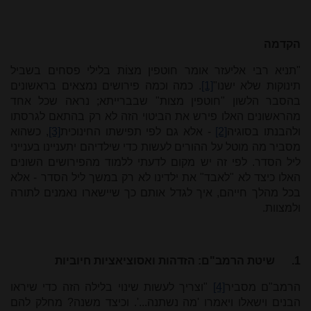
הקדמה
"תניא רבי אליעזר אומר חוטפין מצוֹת בלילי פסחים בשביל
תינוקות שלא ישנו"
[1]
. כמה וכמה פירושים נמצאים בראשונים
בהסבר הלשון "חוטפין מצות" שבברייתא; נראה שכל אחד
מהראשונים האלו פירש את הביטוי הזה לא רק בהתאם לגרסתו
ולהבנתו בסוגיה
[2]
- אלא גם לפי תפישתו החינוכית
[3]
, כשהוא
מסביר מה מוטל על ההורים לעשות כדי שילדיהם יתעניינו בענייני
ליל הסדר. לפי זה יש מקום לדעתי ללמוד מהפירושים השונים
האלו כיצד לא "לאבד" את ילדינו לא רק במשך ליל הסדר - אלא
בכל מהלך חייהם, איך לגדל אותם כך שיישארו נאמנים לתורה
ולמצוות.
1.
שיטת הרמב"ם: הזדהות ואסוציאציות חיוביות
הרמב"ם מסביר
[4]
"וצריך לעשות שינוי בלילה הזה כדי שיראו
הבנים וישאלו ויאמרו 'מה נשתנה...'. וכיצד משנה? מחלק להם