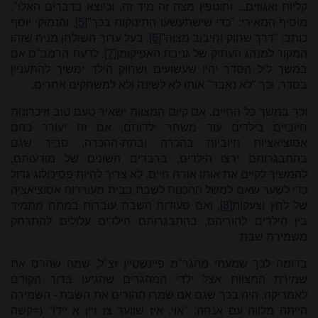
קליות ואגוזים... וחוטפין מצה זה מיד זה, וכיוצא בדברים האלו".
מוסיף המאירי: "כדי שישתעשעו התינוקות בכך"
[5]
, והנמוקי יוסף
כותב: "דרך שחוק וחיבוב מצוה"
[6]
. בעל ערוך השולחן מניח שזהו
המקור למנהג העתיק של גניבת האפיקומן
[7]
. לדעת הרמב"ם אם
במשך ליל הסדר יהיו שעשועים ושחוק הילד ימשיך להתעניין
בסדר, וכך "לא נאבד" אותו לא לשינה ולא למשחקים אחרים.
וכך במשך כל החיים, אם קיום המצוות ישאיר טעם טוב וזיכרונות
חיוביים בילדים עוד משחר ילדותם, אם זה יעורר בהם
אסוציאציות חיוביות בהכרה ובתת-ההכרה, סביר שגם
בהתבגרותם ירצו הילדים, ברבדים השונים של מודעותם,
להמשיך לקיים את אותו אורח חיים. לא צריך להיות פסיכולוג גדול
כדי לשער שאם למשל ההכנות לשבת בבית מעוררות אסוציאציה
של לחץ וצעקות
[8]
, ואם סעודות השבת עוברות במתח מתמיד
בין הילדים להוריהם, בהתבגרותם הילדים עלולים להתרחק
משמירת שבת.
בדומה לכך שמעתי מהגר"מ פיינשטיין זצ"ל, שמה שהרס את
שמירת המצוות אצל ילדי המהגרים שהגיעו בדור הקודם
לאמריקה, היה בכך שגם אם שמרו ההורים את השבת - השמירה
הייתה מלווה עם אנחה: "אוי, איז שווער צו זיין א ייד!" (=קשה