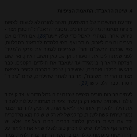
4
. שיטת הראב"ד: התאמת הציפיות
יחד עם החשיבות של המשמעת, חשוב להורה לא לטעות ולצפות
ציפיות מוגזמות מהילדים הרכים. מסביר הראב"ד: "חוטפין מצה -
פירוש אחר, ממהרין לאכול כדי שלא יישנו"
[28]
. אם הילדים אכן
רעבים ורוצים לאכול, מותר ואף רצוי ללמדם להתאזר בסבלנות,
כפי שכתבו הרשב"ם והר"ן שצריכים לגמור את פרקי ה"מגיד"
לפני שמתחילים את הסעודה. אך גם כאן חשוב האיזון, ואין שום
הצדקה להאריך ב"מגיד" עד שנאבד את הילדים הקטנים. כבר
הדגישו הכלבו ואחרים, שהעיקרון ש"כל המרבה לספר ביציאת
מצרים הרי זה משובח", מדובר לאחר שהילדים, שהם "גיבורי"
הסדר, כבר הלכו לישון
[29]
.
לעתים קרובות הורים מצפים שבנם יהיה גדול הדור או צדיק יסוד
עולם, ושוכחים שהוא רק בן עשר. ציפיות מוגזמות עלולות לשבור
את הילד, להלחיץ אותו ואף לייאש אותו, ולהעניק לו דימוי עצמי
נמוך שיהיה קשה לשנות. כך למשל לא רק שיש להימנע מלהכריח
ילד עם בעיות בזיכרון ללמוד דברים רבים בעל-פה, אלא יש
להיזהר אף אצל ילד שיש לו זיכרון טוב לא להשניא את הלימוד על
ידי דרישות מוגזמות
לגילו. גם בהמשך החינוך צריך להיות צמוד