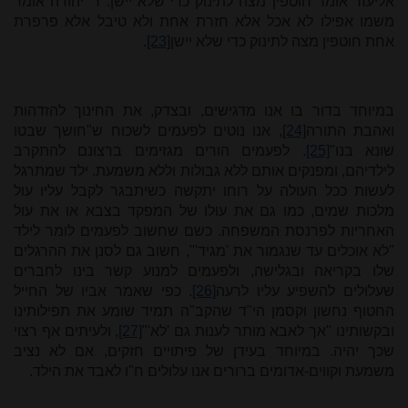
אליעזר אומר חוטפין מצה לתינוק כדי שלא יישן. ר' יהודה אומר
משמו אפילו לא אכל אלא חזרת אחת ולא טיבל אלא פרפרת
אחת חוטפין מצה לתינוק כדי שלא יישן
[23]
.
במיוחד בדור בו אנו מדגישים, ובצדק, את החינוך להזדהות
ואהבת התורה
[24]
, אנו נוטים לפעמים לשכוח ש"חושך שבטו
שונא בנו"
[25]
. לפעמים הורים מגזימים ברצונם להתקרב
לילדיהם, ומפנקים אותם ללא גבולות וללא משמעת. ילד שמתרגל
לעשות ככל העולה על רוחו יתקשה כשיתבגר לקבל עליו עול
מלכות שמים, כמו גם את עולו של המפקד בצבא או את עול
האחריות לפרנסת המשפחה. כשם שחשוב לפעמים לומר לילד
"לא אוכלים עד שנגמור את 'מגיד'", חשוב גם לסנן את ההרגלים
שלו בקריאה ובגלישה, ולפעמים למנוע קשר בינו לחברים
שעלולים להשפיע עליו לרעה
[26]
. כפי שאמר אביו של החייל
החטוף נחשון וקסמן הי"ד שהקב"ה תמיד שומע את תפילותינו
ובקשותינו "אך לאבא מותר לענות גם 'לא'"
[27]
, ולעיתים אף רצוי
שכך יהיה. במיוחד בעידן של פיתויים חזקים, אם לא נציב
משמעת וקווים-אדומים ברורים אנו עלולים ח"ו לאבד את הילד.