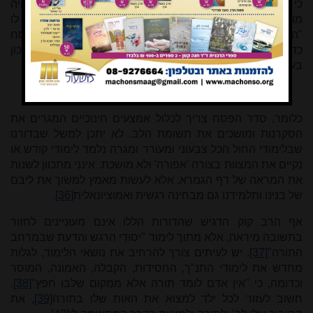
כי הרבה אכלנו, כדי שיראו התינוקות וישאלו. ונראה לי שאם היה
מושיט (=הילד) ידו ליטול מן הלחם נוטלין אותה מידו, ואומרים לו
"הרבה אכלת"
[34]
, וזהו שאמרו בגמרא חוטפין מצה בלילי פסח
כדי שיראו התינוקות וישאלו. ופירושים רבים נאמרו בו וזהו הנכון
בעיני
[35]
.
כלומר, סדר הפסח צריך לכלול אמצעים חינוכיים המגרים את
הסקרנות ומושכים את תשומת הלב. לא יתכן למשל שבדורנו
שבלימודי החול הכל צבעוני ומעורר ומגרה נלמד לימודי קודש או
נקיים את המצוות בצורה 'אפורה' ולא מושכת. אינני מתכוון לשנות
את המראה של דף הגמרא, אלא לעשות מאמץ למשוך את ליבם
של בנינו ותלמידנו גם מבחינה רגשית ואמוציונאלית
[36]
.
אף הרב קוק הדגיש שהדורות הללו אינם מעוניינים לחזור
בתשובה מיראה, אלא מתוך לימוד "יסודֵי הרגש והדעת שבמרחב
התורה"
[37]
. יש לעיתים צורך להרחיב את נושאי הלימוד, לגלות
מחדש את לימודי התנ"ך, החסידות, הקבלה, האמונה, המוסר
וכדומה, כי "אין אדם לומד תורה אלא ממקום שלבו חפץ"
[38]
.
חשוב לעזור לכל ילד למצוא את האות שלו בתורה
[39]
, את