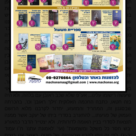
הן העיקר (כלשון רשב"ם בראשית לז, א המצוטט לעיתים באופן
חלקי ומטעה). הרב יהודה קופרמן שליט"א האריך להראות
בספריו שיש מגדולי ישראל שביארו שהדרש הוא הוא הפשט, ויש
שראו בפשט דבר לעצמו שיש לו תפקידים שונים. למשל בענייננו
מצאנו במדרש שכל טוב: "חלילה לנו ממנו לדרוש הדבר
כקריאתה, כי לא נכתב וישכב אלא להזהיר אדם מן העבירה
ולהרחיק מן הכיעור ומן הדומה", וזה תפקידו של הפשט במקרה
זה. מנקודת מבט זו שיש לפשט תפקיד כשלעצמו (שיטה
המיוחסת בידי הרב קופרמן לבית מדרשו של הגר"א) נוכל להבין
את דברי מרן הראי"ה ב'עין איה' (שבת נו, ב): "כאשר אותו המובן
של הסיפור, היסוד הפנימי שבו שהוא צריך לרשום בנפש, אם
יתואר כפי פשוטו לא נוכל מרחוק לפעמים להבין את ערכו - אז
נשקול בשקל הקודש על פי אל דעות באיזה לבוש יתלבש הסיפור,
באופן שכאשר יגיע אלינו יהיה ערכו ממש אותו הערך הראוי
שיעשה רישומו עלינו... אע"פ שלא שכב ראובן עם בלהה, ולא היה
בזה חטאו, כתבה החכמה האלוקית 'וילך ראובן' וכו', בהכרתה
שבסגנון זה, המחריד והמזעזע, יחדור לקרבנו מלוא הרושם
העמוק של פגיעתו... להתערב בסדרי ביתו של יעקב אשר ממנה
תוצאות לסדרי בניין האומה לדורותיה, ולא יצטייר הדבר כמאורע
יבש חסר כל משקל ומשמעות" (ועי' 'לאמונת עתנו' ח"ו עמוד
יב-יג). לפי זה ניתן להבין שבעניינה של סוטה, כאשר אנו רוצים