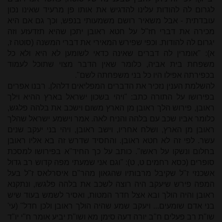
לגרום לה להודות עלינו להדגיש את אותו פן מרעיד שאינו נכון
עובדתית - אבל משאיר רושם משמעותי בנפש, וכך גם אם היא
מכירה את דברי חז"ל על חטא ראובן יתכן שהיא תזדעזע וזה
יגרום לה להודות. וכפי שפירש המאירי את דברי המשנה (סוטה ז,
א): "אומרין לה דברים שאינה כדאי לשומען לא היא ולא כל
משפחת בית אביה, כלומר שאין הדבר מצוי שתוכל לעמוד
בכפירתה אפילו היו כל בני משפחתה לשם".
להשלמת הענין נזכיר את הדברים המפליאים דלהלן. רבנו אפרים
בפירושו על התורה כתב: "ויהי בשכון ישראל בארץ ההיא וילך
ראובן, פירוש הלך ראובן מן הארץ משום וישכב את בלהה פלגש,
כלומר אביו שכב עם בלהה והניח לאה. אמר וישמע ישראל שהלך
ראובן מן הארץ, ושלח אחריו, וישב ראובן, ויהי בני יעקב שנים
עשר. לפי זה לא חטא ראובן. והחסיד שדרש זה בא אליו ראובן
בחלום ונשקו על ראשו". כותב על כך החיד"א בפירושו למסכת
סופרים (כסא רחמים ט, ט): "וגם אני שמעתי מפה קדוש רב גדול
אשכנזי ז"ל שקיבל מרבותיו שהגאון מהר"ם איסרלאס ז"ל בעל
המפה פירש שיעקב היה רוצה לשכב את בלהה פלגשו, ונתקנא
ראובן והיה הולך ובא אצל חדר המטות, ואסיר לשמש בעוד שיש
בני אדם שומעים... ויעקב שמע שהיה הולך ראובן ולכן חדל" (עי'
שו"ת רב פעלים ח"ב יורה דעה סימן מא ושו"ת יביע אומר ח"י יו"ד