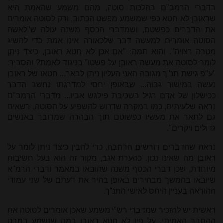
בדברי הרמב"ם בהלכות סוטה, מהם משמע שהאמת היא
שראובן לא חטא כפי שמשמע מפשט הכתוב, ורק לסוטה אומרים
את הדברים כפשטם, ושמדברי הכסף משנה עולה ש"לאשה
הסוטה אומרים למעשה דבר שלכאורה אינו אמת כדי להשיג
מטרה רצויה". והוא תמה: "אם אכן לא חטא ראובן, כיצד ניתן
לומר לסוטה את מעשה ראובן על פשטו" בניגוד לאמת? והסביר:
"ע"פ גישת תנ"ך מגובה האני העליון ניתן לבאר... חטאו של ראובן
נעשה במישור גבוה... שבאופן יחסי למדרגתו נחשב הדבר
ככישלון של אדם רגיל בשכיבת פילגש אביו... מדברי הרמב"ם
נראה שלעיתים, כמו במקרה שדרוש להשפיע על הסוטה, רשאים
גם לתאר את מעשיו כפשוטם תוך הבהרה שמדובר באנשים
גדולים ויקרים".
נראה שהדברים דורשים הרחבה, כדי להבין כיצד ניתן לומר על
ראובן מה שאינו נכון. כהערת אגב, מקור זה הוא בעל חשיבות
מיוחדת, שכן דברי הכסף משנה שהובאו במאמר ודברי הרמ"א
שיובאו בהמשך מבהירים באופן בהיר את דעתם של שני עמודי
ההוראה בעניין היחס לאישי התנ"ך.
ראשית יש להזכיר שמדברי רש"י משמע שאכן אומרים לסוטה את
ההסבר האמיתי, על פיו לא חטא ראובן במה שנשמע במבט