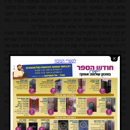
ראובן הצדיק ונאמר שחטא, ונכחיש המקרא שנאמר ומעיד עליו
שלא חטא, שנאמר ויהיו בני יעקב שנים עשר ואמרו ז"ל מלמד
שכולם צדיקים ושווים שלא חטא ראובן! אלא על כורחך לומר
שהטעם הוא כדי שלא ימחק השם הנכתב בקדושה ובטהרה, כמו
שאמרינן עשי לשמו הגדול שלא ימחה על המים" כו'.
יש לציין שהרב יצחק זילברשטיין שליט"א כתב (חשוקי חמד סוכה
נג, ב): "ונראה שטעמה של הלכה זו היא, דקים להו לחז"ל שניחא
ליה לישראל שיוציאו עליו שם רע למען לא יתחלל וימחק שמו של
השי"ת". אך בפשט דברי הרמ"א נראה שמדובר בדחייה
המבוססת על הערכת חשיבות איסור מול איסור, וחז"ל קבעו
שזהו סדר החשיבות, וכשם שהעדפת הבאת שלום על איסור
מחיקת ה' אינה קשורה למחילה אלא לסדר עדיפויות, כך הוא גם
ביחס להוצאת שם רע במקרה זה.
ובספר ברכת שי (על מס' סוטה עמוד יז) תמה על הרמ"א, הרי
לכאורה אין כאן הוצאת שם רע אלא קריאת הפסוקים כמות שהם!
והוא מסביר שמלשון הרמב"ם שמגידין לה מעשה וכו' נשמע שלא
קוראים לה את פסוקים בלבד, אלא מספרים לה את העניין
כפשוטו שלא כפי שאירע באמת.
רבים דנו בשאלה מה מקומו של הפשט, לאור ההבנה שהדרשות