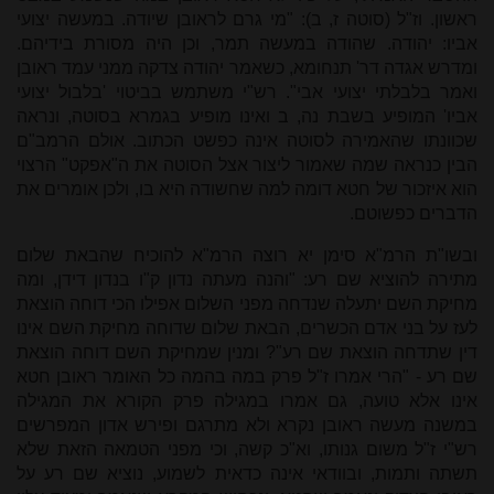
ראשון. וז"ל (סוטה ז, ב): "מי גרם לראובן שיודה. במעשה יצועי
אביו: יהודה. שהודה במעשה תמר, וכן היה מסורת בידיהם.
ומדרש אגדה דר' תנחומא, כשאמר יהודה צדקה ממני עמד ראובן
ואמר בלבלתי יצועי אבי". רש"י משתמש בביטוי 'בלבול יצועי
אביו' המופיע בשבת נה, ב ואינו מופיע בגמרא בסוטה, ונראה
שכוונתו שהאמירה לסוטה אינה כפשט הכתוב. אולם הרמב"ם
הבין כנראה שמה שאמור ליצור אצל הסוטה את ה"אפקט" הרצוי
הוא איזכור של חטא דומה למה שחשודה היא בו, ולכן אומרים את
הדברים כפשוטם.
ובשו"ת הרמ"א סימן יא רוצה הרמ"א להוכיח שהבאת שלום
מתירה להוציא שם רע: "והנה מעתה נדון ק"ו בנדון דידן, ומה
מחיקת השם יתעלה שנדחה מפני השלום אפילו הכי דוחה הוצאת
לעז על בני אדם הכשרים, הבאת שלום שדוחה מחיקת השם אינו
דין שתדחה הוצאת שם רע"? ומנין שמחיקת השם דוחה הוצאת
שם רע - "הרי אמרו ז"ל פרק במה בהמה כל האומר ראובן חטא
אינו אלא טועה, גם אמרו במגילה פרק הקורא את המגילה
במשנה מעשה ראובן נקרא ולא מתרגם ופירש אדון המפרשים
רש"י ז"ל משום גנותו, וא"כ קשה, וכי מפני הטמאה הזאת שלא
תשתה ותמות, ובוודאי אינה כדאית לשמוע, נוציא שם רע על