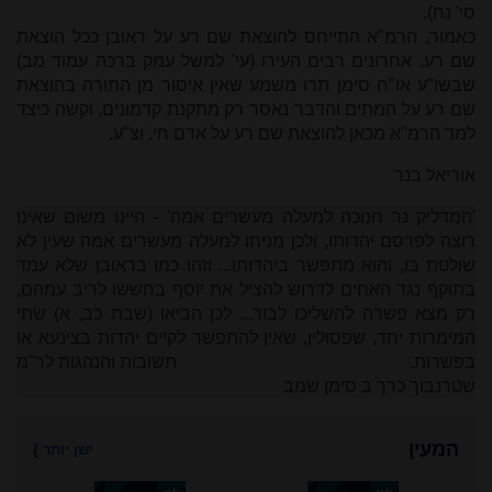
סי' נח).
כאמור, הרמ"א התייחס להוצאת שם רע על ראובן ככל הוצאת
שם רע. אחרונים רבים העירו (עי' למשל עמק ברכה עמוד מב)
שבשו"ע או"ח סימן תרו משמע שאין איסור מן התורה בהוצאת
שם רע על המתים והדבר נאסר רק מתקנת קדמונים, וקשה כיצד
למד הרמ"א מכאן להוצאת שם רע על אדם חי. וצ"ע.
אוריאל בנר
'המדליק נר חנוכה למעלה מעשרים אמה' - היינו משום שאינו
רוצה לפרסם יהדותו, ולכן מניחו למעלה מעשרים אמה שעין לא
שולטת בו, והוא מתפשר ביהדותו... וזהו כמו בראובן שלא עמד
בתוקף נגד האחים לדרוש להציל את יוסף בחששו לריב עמהם,
רק מצא פשרה להשליכו לבור... לכן הביאו (שבת כב, א) שתי
המימרות יחד, שפסולין, שאין להתפשר לקיים יהדות בצינעא או
בפשרות. תשובות והנהגות לר"מ
שטרנבוך כרך ב סימן שמב
המעין
ישן יותר
}