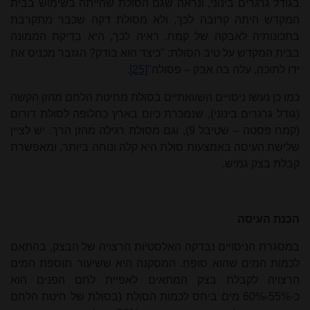
בגודל גרגרים בינוני, ונראה שגם הסולת שהייתה בשימוש בבית
המקדש היתה קרובה לכך, ולא מסולת דקה שכבר מתקרבת
בתכונותיה לאבקה של קמח. ראיה לכך, היא בדיקת הממונה
בבית המקדש על טיב הסולת: "כיצד הוא בודק? הגזבר מכניס את
ידו לתוכה, עלה בה אבק – פסולה"
[25]
.
כמו כן נעשו ניסויים השוואתיים בסולת מחיטת הלחם מהזן הקשה
(גודל גרגרים בינוני), שנמכרת כיום בארץ כחלופה לסולת דורום
(קמח פסטה – שטיבל 9), וגם מסולת רגילה מהזן הרך. יש לציין
שלישת העיסה באמצעות סולת היא קלה ונוחה ביותר, ומאפשרת
קבלת בצק גמיש.
הכנת העיסה
במסגרת הניסויים נבדקה האלסטיות הרצויה של הבצק, בהתאם
לכמות המים שהוא סופֵחַ. המסקנה היא ששיעור תוספת המים
הרצויה לקבלת בצק המתאים לאפיית לחם הפנים הוא
כ-55%-60% מים ביחס לכמות הסולת (בסולת של חיטת הלחם