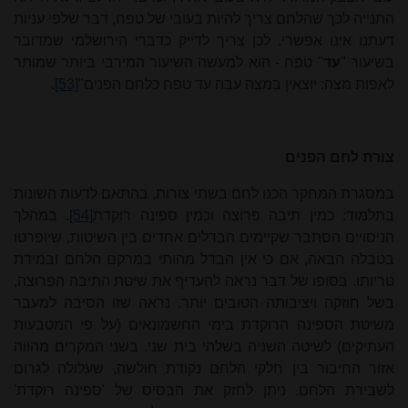
התנייה לכך שהלחם צריך להיות בעובי של טפח, דבר שלפי עניות
דעתנו אינו אפשרי. לכן צריך לדייק כדברי הירושלמי שמדובר
בשיעור "
עד
" טפח - הוא למעשה השיעור המירבי ביותר שמותר
לאפות מצה: יוצאין במצה עבה עד טפח כלחם הפנים"
[53]
.
צורת לחם הפנים
במסגרת המחקר הכנו לחם בשתי צורות, בהתאם לדעות השונות
בתלמוד: כמין תיבה פרוצה וכמין ספינה רוקדת
[54]
. במהלך
הניסויים הסתבר שקיימים הבדלים אחדים בין השיטות, שיופרטו
בטבלה הבאה, אם כי אין הבדל מהותי במרקם הלחם ובמידת
טריותו. בסופו של דבר נראה להעדיף את שיטת התיבה הפרוצה,
בשל חוזקה ויציבותה הטובים יותר. נראה שזו הסיבה למעבר
משיטת הספינה הרוקדת בימי החשמונאים (על פי המטבעות
העתיקים) לשיטה השניה בשלהי בית שני. בשני המקרים מהווה
אזור החיבור בין חלקי הלחם נקודת חולשה, שעלולה לגרום
לשבירת הלחם. ניתן לחזק את הבסיס של 'ספינה רוקדת'