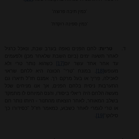
'כמין תיבה פרוצה'
'כמין ספינה רוקדת'
ד.
טריות
: לחם הפנים נאפה בערב שבת, ונאכל כרגיל
לאחר תשעה ימים (ביום השבת שלאחר מכן) ולפעמים
עד אחר אחד עשר יום
[17]
כשהוא נותר טרי ולא
מעופש
[18]
. במונח "טרי" הכוונה היא ללחם שראוי
לאכילה, פריך או בעל מרקם רך. אמנם חז"ל תיארו גם
התערבות ניסית בלחם הפנים, אך אנו מניחים שכל
מעשה הלחם היה ריאלי ביסודו, והנס המיוחס לו מתמקד
בשלב המאוחר, לאחר הוצאתו מהתנור - היותו נותר חם
או טרי לגמרי לאחר כשבוע, כמאמר חז"ל "כסידורו כך
סילוקו"
[19]
.