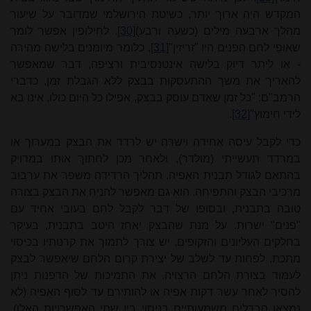
המקדש היה ארוך יותר, כשיטת הירושלמי שמדובר על שיעור
מהלך ארבעה מילים (כשעה ורבע)
[30]
. לחילופין אפשר לומר
שאופֵי לחם הפנים היו "זריזין"
[31]
, כלומר מיומנים בלישה מהירה
- או ליתר דיוק בלישה אינטנסיבית ורציפה, דבר שמאפשר
להאריך את משך ההתעסקות בבצק ללא הגבלת זמן, כדברי
הרמב"ם: "כל זמן שאדם עוסק בבצק, אפילו כל היום כולו, אינו בא
לידי חימוץ"
[32]
.
כדי לקבל עיסה אחידה וישרה יש לרדד את הבצק במערוך או
במרדד תעשייתי (מולדר), ולאחר מכן לחתוך אותו במדויק
בהתאם לגודל תבנית האפיה. תהליך הרדידה משפר את ערבוב
מרכיבי הבצק והתפיחה. הוא גם מאפשר להניח את הבצק בצורה
טובה בתבנית, ובסופו של דבר לקבל לחם בעובי אחיד עם
"פנים" ישרות. על מנת שהבצק יֵאחז היטב בתבנית, בעיקר
בחלקים העליונים והזקופים, יש צורך לתמוך את קרנותיו בכיסוי
מתכת, לפחות עד לשלב של יצירת קרום הלחם שיאפשר לבצק
לעמוד בצורת הלחם הרצויה. את התמיכות של הדפנות ניתן
להסיר לאחר עשר דקות אפיה או להותירם עד לסוף האפיה (לא
נמצאו הבדלים משמעותיים בניסוי בין שתי האפשרויות האלו).