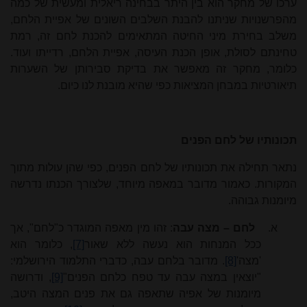
ערכו של מחקר הוא בין היתר בבחינה ריאלית ומעשית של כמה
מהפרשנויות שניתנו להבנת השלבים השונים של אפיית הלחם,
משלב בחירת מיני החיטה המתאימים להכנת לחם זה, רמת
טחינתם לסולת, אופן הכנת העיסה, אפיית הלחם, רדייתו ועוד.
כלומר, מחקר זה מאפשר את בדיקת סבירותן של השערות
תיאורטיות במבחן המציאות כפי שהיא מובנת לנו כיום.
תכונותיו של לחם הפנים
נתאר תחילה את תכונותיו של לחם הפנים, כפי שהן עולות מתוך
המקורות. כאמור מדובר במאפה מיוחד, שלצורך הכנתו נדרשה
מיומנות גבוהה.
א.
לחם – מצה עבה
: זהו מין מאפה המוגדר כ"לחם", אך
ככל המנחות הוא נעשה ללא שאור
[7]
, כלומר הוא
'מצה'
[8]
. מדובר בלחם עבה, כדברי התלמוד הירושלמי:
"יוצאין במצה עבה עד טפח כלחם הפנים"
[9]
, ודרושה
מיומנות של אפיה שתאפה גם את פנים המצה היטב,