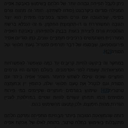
ניתן לקבל תפיחה גבוהה יותר של הלחם בשימוש באבקת אפיה
המכילה סודיום ביקרבונט (סודה לשתיה). חומר זה מהווה גורם
בסיסי, שבתגובה עם גורם חומצי בסביבה מימית הוא יוצר
תגובה המשחררת גז דו-תחמוצת הפחמן. גז זה הנכלא ברשת
הגלוטנית גורם ליצירת בועות בבצק ולתפיחתו. באבקת האפיה
המודרנית משתמשים ברכיבים חומציים שונים, כמו סודיום אסיד
פירופוספאט, שבסופו של דבר תורמים לנטרול טעמי הלוואי של
הסודה
[42]
.
במחקר זה ביקשנו להיות קרובים עד כמה שאפשר לאפשרויות
המציאותיות שעמדו לפני הקדמונים. בעולם הקדום היו גורמים
חומציים שונים שיכלו לשמש כחומר משפר אפיה ביחד עם
הסודה וגם לנטרל את טעם הלוואי שלה, כחומץ יין וכחומצה
טרטרית
[43]
. שימוש בגורמים חומציים שקיימים במי פירות
מסוימים (כמו תפוח) עשויים להיות שנויים במחלוקת לעניין
הגדרת מהות חימוצם, ולכן נמנענו מהשימוש בהם.
דומה שהתוצאות הטובות ביותר מבחינת התפיחה ומרקם הלחם
מתקבלות בשימוש במלח טרטר, בדומה לאלו של אבקת אפיה