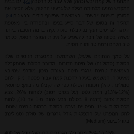
המחמיר של קמח יבש (כהה) שלא עבר כל הרטבה
[23]
. גם בבית
המקדש נמנעו מלתיתה רגילה של גרעיני החיטה, אלא הסירו את
הסובין בשיטה "יבשה" - באמצעות שפשוף בידים ובבעיטה
[24]
.
תהליך זה בסופו של דבר סייע בניפוי ובהפרדה בין מעטפת
הגרגר לגריסים הנקיים. קבלת סולת נקיה ברמה הטובה ביותר
עשויה בסופו של דבר להשפיע על איכות המוצר הסופי, כלומר
טיב הלחם ורמת טריותו היחסית.
על סמך הנתונים שלעיל,
השתמשנו במסגרת הניסויים שלנו
בסולת (סמולינה) של חיטת הדורום. מדובר בסולת שהתקבלה
באמצעות טחינת גרגרי חיטה בעזרת מיכון מודרני שמיובא
מאיטליה, המשמש בעיקר להכנת קמח עבור פסטה, ניוקי ולחם
סמולינה. להלן תכונות הסולת כפי שהתקבלו מהיבואן: פרוטאין
(12%-13%), רמת גלוטן (על בסיס רטוב) לפחות 26%, צבע
הסולת צהוב (דרגה 8 בסולם צבע צהוב מ-1 עד 10), לחות
מכסימלית 15%. הניסויים נערכו בסולת ברמות טחינה שונות.
להלן המפרט של התפלגות גודל גרגרים של סולת (סמולינה)
בגודל בינוני (
Medium
):
15% (+/-5%) מסך כלל הגרגרים הם מעל גודל של 400