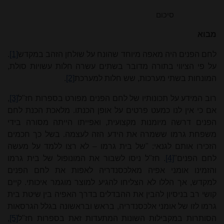
סיכום
מבוא
לחם הפנים היה מאפה מיוחד שהונח על שולחן הזהב במקדש
[1]
.
על פי הציווי בתורה מדובר בשתים עשרה חלות עשויות סולת,
המונחות בשתי מערכות, שש חלות למערכת
[2]
.
רוב המידע על תכונותיו של לחם הפנים מפורט בספרות חז"ל
[3]
,
אם כי אין לנו כמעט פרטים על אופן הכנתו. מלאכת הכנת לחם
הפנים דרשה מיומנות מקצועית, ואפייתו הייתה מסורה בידי
משפחת גרמו ששמרה את הידע הזה לעצמה. בשל כך חכמים
הזכירו אותם לגנאי: "של בית גרמו – לא רצו ללמד על מעשה
לחם הפנים"
[4]
. חז"ל ניסו לשבור את המונופול של בית גרמו
והזמינו אומני אפיה מאלכסנדריה לאפות את לחם הפנים
למקדש, אך הללו לא הצליחו להגיע למוצר מוגמר איכותי. קיים
קושי רב בניסיון להבין את ההבדלים בדרך האפיה בין שיטת בית
גרמו לזו של אומני אלכסנדריה, בראש ובראשונה בגלל הגרסאות
הסותרות במקבילות השונות המתעדות זאת בספרות חז"ל
[5]
,