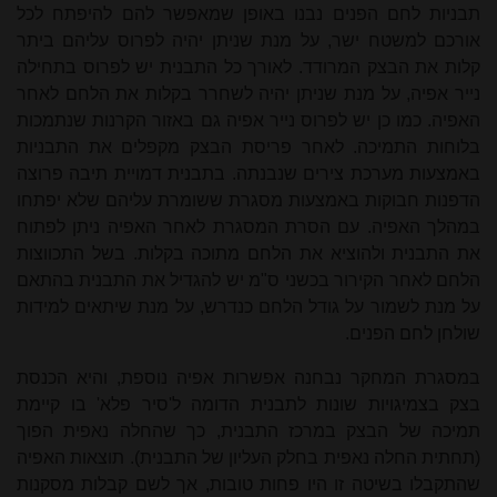
תבניות לחם הפנים נבנו באופן שמאפשר להם להיפתח לכל
אורכם למשטח ישר, על מנת שניתן יהיה לפרוס עליהם ביתר
קלות את הבצק המרודד. לאורך כל התבנית יש לפרוס בתחילה
נייר אפיה, על מנת שניתן יהיה לשחרר בקלות את הלחם לאחר
האפיה. כמו כן יש לפרוס נייר אפיה גם באזור הקרנות שנתמכות
בלוחות התמיכה. לאחר פריסת הבצק מקפלים את התבניות
באמצעות מערכת צירים שנבנתה. בתבנית דמויית תיבה פרוצה
הדפנות חבוקות באמצעות מסגרת ששומרת עליהם שלא יפתחו
במהלך האפיה. עם הסרת המסגרת לאחר האפיה ניתן לפתוח
את התבנית ולהוציא את הלחם מתוכה בקלות. בשל התכווצות
הלחם לאחר הקירור בכשני ס"מ יש להגדיל את התבנית בהתאם
על מנת לשמור על גודל הלחם כנדרש, על מנת שיתאים למידות
שולחן לחם הפנים.
במסגרת המחקר נבחנה אפשרות אפיה נוספת, והיא הכנסת
בצק בצמיגויות שונות לתבנית הדומה ל'סיר פלא' בו קיימת
תמיכה של הבצק במרכז התבנית, כך שהחלה נאפית הפוך
(תחתית החלה נאפית בחלק העליון של התבנית). תוצאות האפיה
שהתקבלו בשיטה זו היו פחות טובות, אך לשם קבלות מסקנות