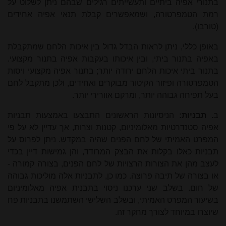
בתנורי אפיה ביתיים ותעשייתים רגילים שבהם ניתן לשלוט על
רמת הטמפרטורה, ושמאפשרים קבלת תנאי אפיה אחידים
(טורבו).
באופן כללי, ניתן לראות הבדל גדול בין איכות הלחם שמתקבלת
באפיה בתנור ביתי, ובין איכותו בעקבות אפיה בתנור מקצועי.
בתנור ביתי איכות הלחם ירודה יותר; בתנור אפיה מקצועי ויסות
הטמפרטורה ופיזור הקיטור מבוקרים ואחידים, ולכן מתקבל לחם
בעל תפיחה גבוהה יותר, ומרקם אוורירי יותר.
ב.
תבניות:
הניסיונות הראשונים התבצעו באמצעות תבניות
אפיה סטנדרטיות מאלומיניום, קטנות וצרות, אך עדיין לא על פי
המפרט האמיתי של לחם הפנים שהיה במקדש. ניתן לפרוס על
תבניות כאלו בקלות את הבצק המרודד, והן גמישות דיין בכדי
לעצב מהן את הצורות הרצויות של לחם הפנים, בצורה קמורה -
או בצורה של תיבה פרוצה. כמו כן, לתבניות אלה מוליכות גבוהה
של חום. בשלב שני ערכנו ניסוי בתבנית אפיה מאלומיניום
בשיעור המפרט האמיתי, ובשלב השלישי השתמשנו בתבניות פח
שיוצרו במיוחד לצורך מחקר זה.