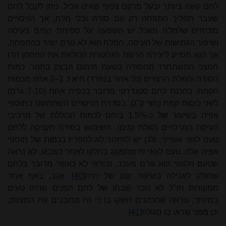
לחם קשה ביותר ובעל מרקם צפוף שאינו אכיל. ניתן לקבל לחם
שעבר תהליך התפחה רק עם סודה ובלי מלח, אך הניסויים
מוכיחים שלמלח מאכל יש השפעה על ספיחת המים בעיסה
ושיפור הגמישות של העיסה. המלח הוא לא גורם ישיר בהתפחה,
אך הוא מסייע ליצירת הרשת הגלוטנית הכולאת את הפחמן הדו
חמצני המשתחרר מהסודה בשעת חימום הבצק בתנור. כמות
הסודה והמלח הרצויים (כל אחד בנפרד) היא כ 1–2 אחוז מכמות
הקמח. בהכנת לחם סטנדרטי מדובר בכפית אחת (7-
10 גרם
)
לשני כוסות קמח (חצי ק"ג). בסדרת הניסויים השתמשנו בתוספי
אפיה בשיעור של כ-1.5% ביחס לכמות הכוללת של מרכיבי
העיסה המרכזיים (סולת ומים). השימוש בסודה מעניקה ללחם
טעם לוואי אופייני, ולכן יש להיזהר לא להפריז בכמות של תוספי
אפיה אלה. טעם לוואי זה מתפוגג בחלקו לאחר כשבוע. לא נראה
שטעם הלוואי הוא גורם מעכב, ובודאי לא כאשר מדובר בלחם
שחולק לאכילה בשיעור קטן של כזית
[40]
. אגב, באף אחד
ממקורות חז"ל לא נזכר שבחו של לחם הפנים שהיה טעים
במיוחד, ונראה שהכהנים חשקו בו כי היו מחבבים את המצוות,
וכן מפני שראו בו סגולה
[41]
.