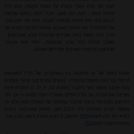
מצה לא יהיה נוסף כמותו על כמות הקמח, ואם היה
שיהיה נוסף - הנה הוא מעט. אבל יֵראה בחוש שכמות
הבצק הזה הוא פחות מכמות הקמח, ולזה לא יתכן עובי
אלו החלות כי אם פחות מאצבע. ולזאת הסיבה תמהנו על
הרב רבנו משה במה שפירש וקרנותיו שבע [אצבעות] -
שעובי החלה היה שבע אצבעות... ולזה הוא מבואר
שהרצון בקרנותיו הוא כמו שפירשנו אנחנו...
סוגיה דומה של אי התאמה בין השיעורים של חז"ל למציאות
קיימת גם בענין משקל הכפורת: "וְעָשִׂיתָ כַפֹּרֶת זָהָב טָהוֹר אַמָּתַיִם
וָחֵצִי אָרְכָּהּ וְאַמָּה וָחֵצִי רָחְבָּהּ" (שמות כה, יז; לז, ו). התורה אינה
מציינת את עוביה, אך חז"ל הסיקו שעוביה טפח (סוכה ה, א). לפי
החישוב המינימלי ביותר מדובר במשקל של למעלה מטון (ולפי זה
משקל הארון ותכולתו היה כ-2.5 טון), באופן שארבעה כהנים
בודאי לא יכלו לשאתו
[50]
. התשב"ץ הציע פתרון דומה לענין עובי
הכפורת ועובי לחם
[51]
: