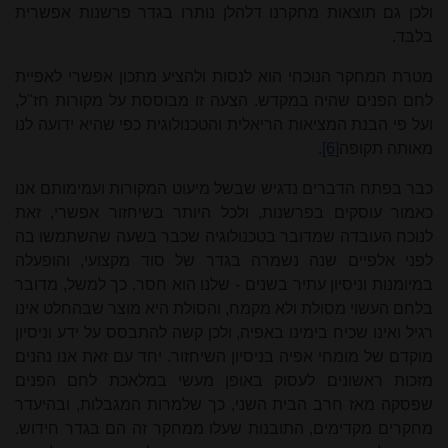
ולכן גם תוצאות מחקרנו דלהלן נותרו בגדר פרשנות אפשרית
בלבד.
מטרת המחקר הנוכחי הוא לנסות ולהציע מתכון אפשרי לאפיית
לחם הפנים שהיה במקדש. הצעה זו מבוססת על מקורות חז"ל,
ועל פי הבנת המציאות הריאלית והטכנולוגית כפי שהיא ידועה לנו
מאותה תקופה
[6]
.
כבר בפתח הדברים נדגיש שבשל מיעוט המקורות ועמימותם אנו
כאמור עוסקים בפרשנות, ולכל היותר בשיחזור אפשרי, זאת
לנוכח העובדה שמדובר בטכנולוגיה שכבר בשעה שהשתמשו בה
לפני אלפיים שנה נשמרה בגדר של סוד מקצועי, והופעלה
במיומנות וניסיון עתיר בשנים - שלנו הוא חסר. כך למשל, מדובר
בלחם העשוי מסולת ולא מקמח, והסולת היא מוצר שבהחלט אינו
רגיל ואינו שכיח בימינו באפיה, ולכן קשה להתבסס על ידע וניסיון
מוקדם של מומחי אפיה בניסיון השיחזור. יחד עם זאת אנו נהנים
מזכות ראשונים לעסוק באופן מעשי במלאכת לחם הפנים
שפסקה מאז חרב הבית השני, כך שלמרות המגבלות, ובהיעדר
מחקרים מקדימים, התובנות שעלו ממחקר זה הם בגדר חידוש.