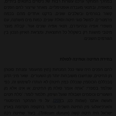
במהלך המחקר ערכנו עשרות רבות של ניסויים בתנאים ביתיים,
במאפיה, ובתנאי מעבדה אופטימליים. מאחר שייצור לחם הפנים
קשור בגורמים ובשלבים שונים, בדקנו אחדים מהם בכמה
פרמטרים, למשל סוגי חיטה וסולת שונים, כמות מים משתנה, עם
משפרי אפיה ובהיעדרם, תנאי אפיה שונים ועוד. קבלת מוצר
מיטבי מושגת רק בשקלול כל התוצאות, ומציאת האיזון הנכון בין
הגורמים השונים.
בחירת החיטה וטחינה לסולת
לחם הפנים היה עשוי ככל המנחות (חוץ מהעומר ומנחת סוטה)
מן החיטים, שנחשבו משובחות יותר מן השעורים.
שאר מיני הדגן
(ובכללם הכוסמין שנכללו כמין חיטה) לא הותרו לשימוש זה, כפי
שנלמד בספרי: "אתה אומר סולת מן החיטים, או אינו אלא מן
השעורים וכוסמים ושבולת שועל ושיפון, תלמוד לומר: 'סלת חטים
תעשה אתם' (שמות כט, ב)
[20]
. על פי המחקר ההיסטורי
והארכיאולוגי מין החיטה השכיח ביותר בתקופה הקדומה בארץ
ישראל היה חיטה קשה
)
Triticum durum
(
, בעוד שחיטה רכה