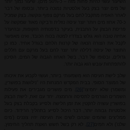
השיעור עשוי להיות פחות מזה – כ-50% מים). שיעור נמוך יותר
של מים יוצר בצק בעל אלסטיות נמוכה ביותר, ובסופו של דבר
לאחר האפיה מתקבל לחם בעל מרקם צפוף ונוקשה. בצק שמכיל
כ-70 אחוז מים ויותר יוצר עיסה נוזלית ודביקה מאוד שמקשה על
פריסת הבצק על התבנית, בעיקר בדפנותיה הזקופות, ובהיעדר
אחיזה טובה הוא גולש בצדדיו למטה בכוח הכובד, ואינו מאפשר
לקבל את הצורה הנאה של קרנות הלחם בגודל אחיד. כמו כן
התוצר של עיסה דלילה יותר יוצר לחם בעל מרקם עם חללים
גדולים, ובסופו של דבר, בשל האחוז הגבוה של המים, הסיכון
להתפתחות עובש הוא גבוה יותר.
שלב לישת העיסה הוא משמעותי ביותר, ועשוי לקבוע את איכותו
של המוצר הסופי. בבית המקדש המנחות היו "נילושות בפושרין,
ומשמרן שלא יחמיצו"
[26]
. מים פושרים מגבירים את פעילות
השמרים הגורמים לתסיסה והחמצה. יחד עם זאת, לישת הבצק
בפושרין עשויה להקטין את זמן הלישה ולסייע בקבלת בצק בעל
אלסטיות גבוהה יותר, דבר היכול לסייע בתהליך הרידוד. כיום
ממליצים שהמים שבהם לשים את העיסה יהיו צוננים ('מים
שלנו') ולא חמים
[27]
, לא רק בשל חשש האצת תהליך החימוץ,