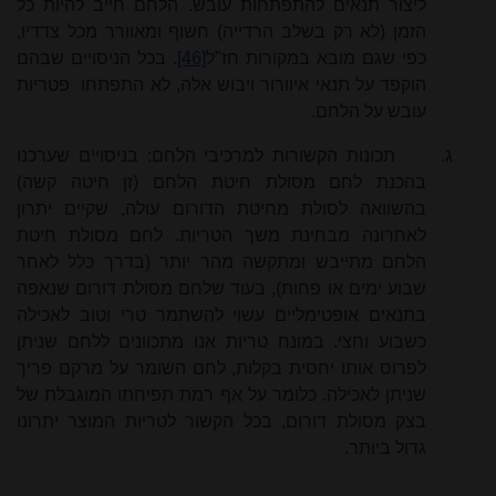
ליצור תנאים להתפתחות עובש. הלחם חייב להיות כל
הזמן (לא רק בשלב הרדייה) חשוף ומאוורר מכל צדדיו,
כפי שגם מובא במקורות חז"ל
[46]
. בכל הניסויים שבהם
הוקפד על תנאי איוורור ויבוש אלה, לא התפתחו
פטריות
עובש על הלחם.
ג.
תכונות הקשורות למרכיבי הלחם: בניסויים שערכנו
בהכנת לחם מסולת חיטת הלחם (זן חיטה קשה)
בהשוואה לסולת מחיטת הדורום עולה, שקיים יתרון
לאחרונה מבחינת משך הטריות. לחם מסולת חיטת
הלחם מתייבש ומתקשה מהר יותר (בדרך כלל לאחר
שבוע ימים או פחות), בעוד שלחם מסולת דורום שנאפה
בתנאים אופטימליים עשוי להשתמר טרי וטוב לאכילה
כשבוע וחצי. במונח טריות אנו מתכוונים ללחם שניתן
לפרוס אותו יחסית בקלות, לחם השומר על מרקם פריך
שניתן לאכילה. כלומר על אף רמת תפיחתו המוגבלת של
בצק מסולת דורום, בכל הקשור לטריות המוצר יתרונו
גדול ביותר.