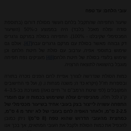
עובי הלחם: עד טפח
שיעור התפיחה שהתקבל בלחם העשוי מסולת דורום (בתוספת
סודה ומלח מאכל בלבד) היה ב
ממו
צע כ-50% (השיעור
המכסימלי שקיבלנו - 100%). התפיחה בסולת במרקם גרגרים
דק גבוהה מאשר בסולת עם מרקם גרגרים עבה
[47]
. אולם גם
שימוש בתוספי אפיה, ערבוב עם סולת של חיטת הלחם וכן
שימוש בלעדי בסולת של חיטת הלחם
[48]
מעניקים נפח תפיחה
מוגבל בהשוואה לתוצאה הרצויה.
כמות הסולת שנדרשה לצורך אפיית לחם הפנים נזכרה בתורה
ובספרות חז"ל (ויקרא כד ה; משנה מנחות ו, ו), ועל פי החישובים
המקובלים (לפי שיטת הרמב"ם ור' חיים נאה) מוערכת בכ-3.5–4
ק"ג לכל חלה.
מהניסויים עולה ששימוש בכמות זו עם חומרי
התפחה עשויה לייצור בצק בעובי אחיד בשיעור מכסימלי של
2.5 ס"מ
2-
, ולאחר האפיה לחם בעובי של לא יותר מ
4 ס"מ
,
כמחצית מהעובי הדרוש שהוא טפח (
8 ס"מ
)
! ניתן כמובן
להכפיל את כמות הסולת ולקבל את העובי המתאים, אך בכך אנו