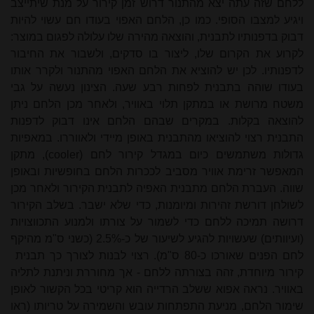
ללחם שזה עתה יצא מהתנור דרוש זמן קירור על מנת שיתייצב
ויגיע למצבו הסופי. כמו כן, הלחם האפוי בעודו חם עשוי להיות
דבוק בדפנותיו לתבנית, והוצאה מהירה שלו עלולה לפגום במוצר:
לקרוע את הקרום שלו, ליצור בו סדקים, ולשבור את החיבור
לדפנותיו. לכן יש להוציא את הלחם האפוי מהתנור ולקרר אותו
בעודו שוהה בתבנית לפחות רבע שעה. הצינון נעשה על גבי
משטח מרושת או במתקן תלוי באוויר, ולאחר מכן הלחם ניתן
להוצאה בקלות. במקרים שבהם הלחם אינו דבוק לדפנות
התבנית רצוי להוציאו מהתבנית באופן מיידי ולאווררו. במאפיות
גדולות משתמשים כיום במגדל קירור לחם (
cooler
), מתקן
המאפשר זרימת אוויר מסביב לככרות הלחם בחופשיות ובאופן
שווה. העברת הלחם מתבנית האפיה לתבנית הקירור ולאחר מכן
לשולחן דורשת זהירות ומיומנות, כדי שלא ישבר. בשלב הקירור
דרושה תמיכה ללחם כדי לשמור על צורתו ולמנוע התכווצויות
(ועיוותים) שעשויות להגיע לשיעור של כ-2.5% (כשני ס"מ מהיקף
לחם הפנים שאורכו כ-
80 ס"מ
). רצוי לבנות לצורך כך תבנית
קירור מיוחדת, זהה בצורתה ללחם - אך מחוררת וניתנת לתליה
באוויר. נראה אפוא ששלב הרדייה הוא קריטי בכל הקשור לאופן
שימור הלחם, מניעת התפתחות עובש והשמירה על טריותו (ראו