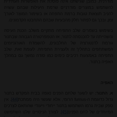
מודרנית. כמובן שגישתנו אינה פוסלת את האפשרות העתידית
להשתמש במוצרים מודרניים שרמת היעילות שבהם עשויה
להניב תוצאות טובות ברמת התפחה או בשימור המוצר לאורך
זמן, ובכך גם לפתור חלק מהבעיות שבהם התחבטו הקדמונים.
בשימוש בשמרים שלב התפיחה מתקיים משלב הכנת העיסה
והשהייתה עד להכנסתה לתנור, אז הטמפרטורה הגבוהה שבתנור
גורמת לדנטורציה של החלבונים, להשמדת האורגניזמים
המשתתפים בתהליך זה ולעצירת התפיחה. לעומת זאת, שלב
התפיחה באמצעות רכיבים כימים כמו סודה נמשך גם במהלך
האפיה בתנור.
האפיה
א. התנור:
יש לשער שלחם הפנים נאפה בבית המקדש בתנור
גדול כדוגמת ה
furnus-
הרומי, אלא שעשוי היה ממתכת
[44]
. אין
ספק שבית גרמו השתמשו בתנור ייחודי וייעודי שהותאם לצרכים
המיוחדים של לחם הפנים
[45]
. לצורך הניסויים שלנו השתמשנו