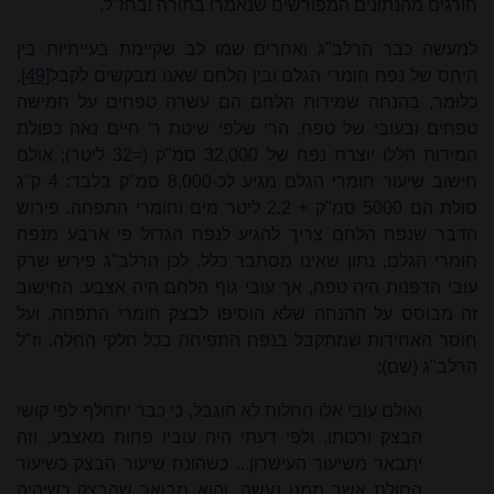
חורגים מהנתונים המפורשים שנאמרו בתורה ובחז"ל.
למעשה כבר הרלב"ג ואחרים שמו לב שקיימת בעייתיות בין
היחס של נפח חומרי הגלם ובין הלחם שאנו מבקשים לקבל
[49]
.
כלומר, בהנחה שמידות הלחם הם עשרה טפחים על חמישה
טפחים ובעובי של טפח, הרי שלפי שיטת ר' חיים נאה כפולת
המידות הללו יוצרת נפח של 32,000 סמ"ק (=32 ליטר); אולם
חישוב שיעור חומרי הגלם מגיע לכ-8,000 סמ"ק בלבד:
4 ק"ג
סולת הם 5000 סמ"ק +
2.2 ליטר
מים וחומרי התפחה. פירוש
הדבר שנפח הלחם צריך להגיע לנפח הגדול פי ארבע מנפח
חומרי הגלם, נתון שאינו מסתבר כלל. לכן הרלב"ג פירש שרק
עובי הדפנות היה טפח, אך עובי גוף הלחם היה אצבע. החישוב
זה מבוסס על ההנחה שלא הוסיפו לבצק חומרי התפחה, ועל
חוסר האחידות שמתקבל בנפח התפיחה בכל חלקי החלה. וז"ל
הרלב"ג (שם):
ואולם עובי אלו החלות לא הוגבל, כי כבר יתחלף לפי קושי
הבצק ורכותו. ולפי דעתי היה עוביו פחות מאצבע, וזה
יתבאר משיעור העישרון... כשהונח שיעור הבצק כשיעור
הסולת אשר ממנו נעשה. והוא מבואר שהבצק כשיהיה