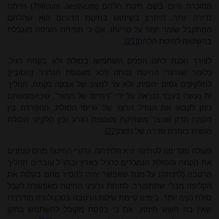
המוכרת היום בשם חיטת הלחם
)
Triticum aestivum
(
הייתה
נדירה יותר. היתרון בשימוש בחיטת הדורום הוא שהלחם
המתקבל שומר יותר על טריותו, אם כי תפיחת העיסה מוגבלת
בהשוואה לחיטת הלחם
[21]
.
לצורך הכנת לחם הפנים השתמשו בסולת ולא בקמח רגיל,
כלומר שגרגרי החיטה נטחנו ללא מעטפת הגרגיר (הסובין)
לחלקיקים גסים יחסית, ולא עד למצב של אבקה כקמח. תהליך
זה נעשה בעבר כנראה על ידי "רחיים של חמור", שבאמצעותם
ניתן לקבוע את הגודל הרצוי של גריסי הסולת. ההפרדה בין
הקמח הדק שנוצר משחיקת מעטפת הזרע ובין חלקיקי הסולת
נעשית בעזרת סדרה של נפות
[22]
.
פעולה מקדימה לטחינה היא הלתיתה. גרגרי החיטה מהם טוחנים
את הקמח והסולת הנמכרים כרגיל בארץ ובחו"ל עוברים תהליך
הרטבה (לתיתה) על מנת שאפשר יהיה להסיר מהם בקלות את
הקליפה מבלי שתתפורר. לתיתת גרעיני החיטה מאפשרת לקבל
סולת נקיה יותר. בימינו קיימת שיטת הרטבה בטכנולוגיה מודרנית
שאין בה חשש חימוץ, אם כי בפסח מקובל להשתמש בתקן