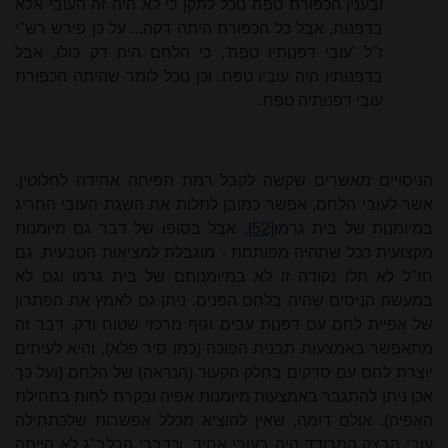
ובענין הכפורת טפח נוכל לתקן כי לא היה זה העובי אלא
בדפנות, אבל כל הכפורת היתה דקה... על כן פירש רש"י
ז"ל 'עובי דפנותיו טפח', כי הלחם היה דק כולו, אבל
בדפנותיו היה עוביו טפח. וכן נוכל לומר שהיתה הכפורת
עובי דפנותיה טפח.
הניסויים מאשרים שקשה לקבל רמת תפיחה אחידה לחלוטין.
אשר לעובי הלחם, אפשר כמובן לתלות את השגת העובי החריג
במיומנות של בית גרמו
[52]
, אבל בסופו של דבר גם מיומנות
מקצועית ככל שתהיה מפותחת - מוגבלת למציאות הטבעית. גם
חז"ל לא תלו נקודה זו לא במיומנותם של בית גרמו וגם לא
במעשה הניסים שהיה בלחם הפנים. ניתן גם לאמץ את הפתרון
של אפיית לחם עם דפנות עבים וגוף מרכזי שטוח ודק. דבר זה
מתאפשר באמצעות תבנית הפוכה (כמו סיר פלא), והיא לעיתים
יוצרת לחם עם סדקים בחלק הקעור (הנראה) של הלחם (ועל כך
אכן ניתן להתגבר באמצעות מיומנות אפיה ובקרת לחות בתחילת
האפיה). אולם דומה, שאין להוציא מכלל אפשרות שלכתחילה
עובי הבצק המרודד היה בעובי אחיד, וכדברי הרלב"ג לא הייתה