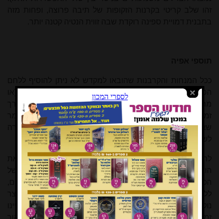
זהו שלב קריטי בקרנות הזקופות של תיבה פרוצה, ופחות מזה
בתבנית דמויית ספינה רוקדת שבה זווית הנטיה קטנה יותר.
תוספי אפיה
ככל המנחות והקרבנות שהובאו למקדש לא ניתן להוסיף ללחם
הפנים דבש או כל מתיקת פרי
[33]
. למרות היתרונות של שמן (או
מרגרינה) כמסייע בקבלת בצק רך ובהקניית טריות למאפה לאורך
זמן - נמנענו במכוון מהוספה זו, הן משום שעל לחם הפנים נאמר
שאינו "טעון שמן"
[34]
, והן כדי להימנע ממחלוקת הקשורה
לשימוש במי פירות.
לחם הפנים נאפה כאמור כמצה, כלומר ללא שאור, ויחד עם זאת
הוא היה עבה, עד שיעור טפח (8–10 ס"מ לערך). בניסויים של
הכנת לחם עבה (בניגוד למצה המודרנית הדקה) מסולת דורום,
ללא שמרים וללא כל תוסף תפיחה אחר, התברר שמתקבל מוצר
נוקשה ביותר, שכמעט לא ניתן לאוכלו כשאינו טרי לגמרי (דהיינו
זמן קצר לאחר אפייתו). תכונה זו קיימת גם בלחם ללא שאור