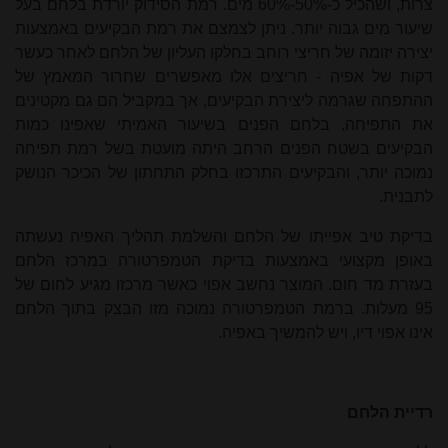
צרות, ושהכיל כ-50%-60% מים. רמת הסידוק יורדת בלחם בעל
שיעור מים גבוה יותר. ניתן לצמצם את רמת הבקיעים באמצעות
יצירה יזומה של חריצי רוחב בחלקו העליון של הלחם לאחר כעשר
דקות של אפיה - חריצים אלו מאפשרים שחרור המאמץ של
ההתפחה שגרמה ליצירת הבקיעים, אך במקביל הם גם מקטינים
את התפיחה. בלחם הפנים בשיעור האמיתי שאפינו כמות
הבקיעים בשטח הפנים הרחב היתה מועטת בשל רמת תפיחה
נמוכה יותר, והבקיעים התרכזו בחלק התחתון של הכיכר הנושק
לתבנית.
בדיקת טיב אפייתו של הלחם והשלמת תהליך האפיה נעשתה
באופן מקצועי באמצעות בדיקת הטמפרטורה במרכז הלחם
בעזרת מד חום. המוצר נחשב אפוי כאשר מרכזו מגיע לחום של
95 מעלות. ברמת הטמפרטורה נמוכה מזו הבצק בתוך הלחם
אינו אפוי דיו, ויש להמשיך באפיה.
רדיית הלחם