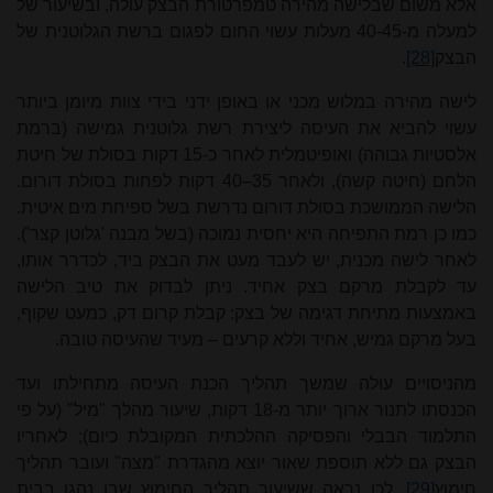
אלא משום שבלישה מהירה טמפרטורת הבצק עולה, ובשיעור של
למעלה מ-40-45 מעלות עשוי החום לפגום ברשת הגלוטנית של
הבצק
[28]
.
לישה מהירה במלוש מכני או באופן ידני בידי צוות מיומן ביותר
עשוי להביא את העיסה ליצירת רשת גלוטנית גמישה (ברמת
אלסטיות גבוהה) ואופיטמלית לאחר כ-15 דקות בסולת של חיטת
הלחם (חיטה קשה), ולאחר 35–40 דקות לפחות בסולת דורום.
הלישה הממושכת בסולת דורום נדרשת בשל ספיחת מים איטית.
כמו כן רמת התפיחה היא יחסית נמוכה (בשל מבנה 'גלוטן קצר').
לאחר לישה מכנית, יש לעבד מעט את הבצק ביד, לכדרר אותו,
עד לקבלת מרקם בצק אחיד. ניתן לבדוק את טיב הלישה
באמצעות מתיחת דגימה של בצק: קבלת קרום דק, כמעט שקוף,
בעל מרקם גמיש, אחיד וללא קרעים – מעיד שהעיסה טובה.
מהניסויים עולה שמשך תהליך הכנת העיסה מתחילתו ועד
הכנסתו לתנור ארוך יותר מ-18 דקות, שיעור מהלך "מיל" (על פי
התלמוד הבבלי והפסיקה ההלכתית המקובלת כיום); לאחריו
הבצק גם ללא תוספת שאור יוצא מהגדרת "מצה" ועובר תהליך
חימוץ
[29]
. לכן נראה ששיעור תהליך החימוץ שבו נהגו בבית