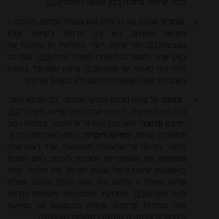
מבלי שיוותר בתוכה בצק שעשוי להחמיץ
[10]
.
ב.
ממדיו
: אורכה של כל חלה הוא עשרה טפחים, רוחבה –
חמישה טפחים, ויש בה 'קרנות' בשיעור שבע
אצבעות
[11]
. לפי שיטת רש"י ה'קרנות' הן בליטות של
בצק שהיו נתונות בכל אחת מזויות החלה
[12]
. עובי כל
חלה היה כאמור עד כטפח
[13]
. נראה שמדובר באפיה
משובחת ונאה, שתוצרתה לחם ללא בקעים וסדקים.
ג.
צורתו
: על צורת הלחם נחלקו חכמים: "רבי חנינא אמר:
כמין תיבה פרוצה. ר'
יוחנן
אמר: כמין ספינה רוקדת"
[14]
.
"
תיבה פרוצה
" היא כמין אות חי"ת הפוכה, בסיסה רחב
ודפנותיה ישרות. "
ספינה רוקדת
" דומה לאות הלטינית
V
,
כלומר בסיסה צר וצלעותיה משופעות. שתי דעות אלה
משקפות את האפשרויות הטכניות לעיצוב לחם הפנים
באמצעות שיטות קיפול שונות; הקיפול היה הכרחי, מפני
שללא פעולה זו הלחם היה חורג הרבה מרוחב שולחן
לחם הפנים
[15]
. מחלוקת האמוראים משקפת כנראה
שתי מסורות קדומות, שתיהן מבוססות על מציאות
היסטורית אותנטית שנהגה בתקופות שונות
[16]
.