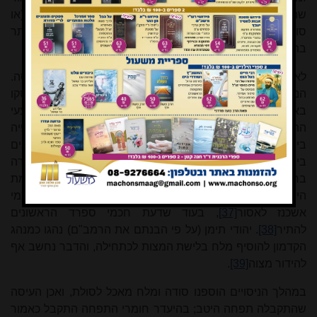
שהוכן מקמח חיטת הלחם, אך הוא משמעותי ביותר בקמח (או
סולת) מחיטת דורום, שהוא בתכונותיו הבסיסיות מוגבל יותר
בתפיחתו.
לאור תוצאה זו הנחנו שיש להוסיף תוסף התפחה כלשהוא לעיסה.
הנחה זו התבססה גם על ניתוח המקורות העתיקים שעסקו
באפיית לחם, מהם עולה שנעשה שימוש בנתר (סודה) כאמצעי
התפחה חילופי לשאור או בנוסף לו (בדומה לאבקת האפיה
בימינו)
[35]
. הנתר הוגדר בקרב קדמונינו וגם בקרב הכימאים
בימינו כמין מלח, ואולי יש לכללו במונח "מלח" הנזכר בתורה
בחיוב להוסיפו לכל הקרבנות במקדש
[36]
. ראוי לציין, שקיימת
היום מחלוקת האם מותר להוסיף מלח מאכל למצה; דעת חכמי
אשכנז לאסור
[37]
, בעוד שדעת חכמי ספרד הראשונים
להתיר
[38]
. יהודי תימן (על פי הבנתם את הרמב"ם) נהגו כמנהג
הקדמון להוסיף מלח בלישת המצות לכתחילה, והדבר נחשב אף
להידור מצוה
[39]
.
במהלך הניסויים הוספנו סודה ומלח מאכל לסולת, ואכן העיסה
שהתקבלה תפחה היטב; בהיעדר חומרי התפחה התקבל כאמור