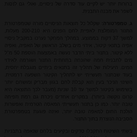
ברורות יותר יש לקיים עוד סדרה של ניסויים, ואולי גם לנסות
לשפר את מבנה התבנית.
ג. טמפרטורה:
שקלול כל תוצאות הניסויים מורה שטמפרטורת
התנור המומלצת לאפיית לחם הפנים היא 200-210 מעלות,
למשך 37 דקות ב
ממו
צע. במהלך המחקר נערכו במקביל ניסויי
אפיה בתנאי קיטור, אידוי מים בשלב הראשון של האפיה, ואפיה
ללא קיטור. בתנור ביתי הדבר נעשה באמצעות הוספת 50 מ"ל
מים לתבנית חמה שהונחה בתחתית התנור ושגרמה לאידוי
המים. היעילות של תהליך זה בתנאים ביתיים מוגבלת יחסית,
בעוד שבתנור תעשייתי יש לתהליך הקיטור השפעה דרמטית.
השינוי הניכר בעין הוא קבלת לחם בגוון מבריק ומושחם יותר
בשימוש בקיטור למשך עד 10 שניות (מעבר לכך התוצאה היא
קרום נוקשה ביותר). במקרים אחדים ניכרת גם רמת תפיחה
טובה יותר. כמו כן בתנור תעשייתי המאסה הטרמית ואפשרות
הולכת החום לַמאפה טובה יותר, ואינה פוגעת בטמפרטורת
הסביבה הנוצרת בתוך התנור.
בשתי השיטות התקבלו סדקים ובקיעים בלחם שנאפה בתבניות