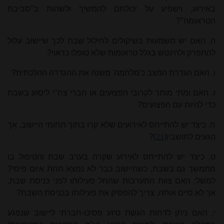
באירוע, וישפיע על יכולתם להמשיך ולשהות ב"סביבת
הטראומה"?
ה. האם יש משמעות בשיקולים לחילול שבת לכך שיישוב עלול
להתפרק ולהינטש בגלל טראומות שלא טופלו כראוי?
ו. האם הגדרת המצב כ'מלחמה' משנה את ההגדרה ההלכתית?
ז. האם ו
מתי
מותר לקרובי הפצועים או חברי צח"י ליסוע בשבת
כדי להיות עם הפצועים?
ח. כיצד יש להתייחס לאירועים שלא קרו בתוך תחומי היישוב, אך
נוגעים לתושביו
[21]
?
ט. כיצד יש להתייחס לאירוע שקרה בערב שבת והטיפול בו
מתמשך גם בשבת, כשהיישוב כבר לא נמצא תחת איום פיסי?
למשל: האם צוות התערבות שהחל פעילותו לפני כניסת שבת,
אך לא סיים אותה, צריך להפסיק את פעילותו בכניסת השבת?
י. האם ניתן לדחות הגשת סיוע פסיכו-חברתי ליישוב שנפגע