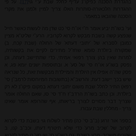
בהגדרת הסכנה כפיקו"נ עדיף לחלל שבת ע"י גוי
[17]
. על פי
ההגדרות הלכאורה-סותרות האלו צריך למיין ולמנן את מקרי
הסכנה שהובאו במאמר.
ועי' בשו"ת יביע אומר ח"י או"ח סי' כט שדן מה לעשות כאשר חייל
שנפצע קשה בשבת מבקש לקרוא לקרוביו. הרע"י שליט"א מציין
כמובן לסברא של 'יתובי דעתא' של החולה (שבת קכח, ב)
שמקורה ביולדת סומא שחז"ל
מתי
רים לקיים את בקשותיה,
למרות שאין בהן צורך רפואי אמיתי, כדי שתתיישב דעתה, וכן
נפסק בשו"ע או"ח סי' של סע' א. ובתוספות ישנים יומא פג, א
פסק שה"ה אפילו אין היולדת והמיילדת מבקשות זאת, כל שנראה
שיש בכך יישוב דעת. והרשב"א (בתשובות המיוחסות לרמב"ן סי'
רפא) התיר לחלל שבת משום יתובי דעתא במקום פיקו"נ לא רק
ביולדת. וכן כתב בשו"ת הרדב"ז ח"ד סי' סו, שאם החולה אומר
שצריך דבר מסויים לצורך בריאותו, אף שהרופא אומר שאינו
צריך - מחללין שבת עבורו.
בספר אור זרוע (ב"ב סי' כה)
מתי
ר לשלוח גוי בשבת כדי לקרוא
לקרוב של 'שכיב מרע' כדי שלא תיטרף דעתו, וכב"ב קנו, ב
שקונים משכיב
מרע בשבת. גם בשו"ע סי' שו סע' ט
מתי
ר לקרוא