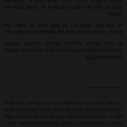
במהלך השבת, למרות הידוע (ע"פ הספרות המקצועית)
שלמרכיב הזמן יש השפעה משמעותית על שיקומו הנפשי של
הנפגע?
יא. האם לאור הנסיון הרב אין מקום לדבר על "פיקוח נפש
קהילתי", ותחת הגדרה זו לכלול חלק מפעילות צוותי ההתערבות?
אין ספק שמדובר בדילמות הלכתיות מורכבות, הנובעות
ממציאות והתמודדויות קשות ביותר. נודה על הבהרות, הוספות,
תיקונים והערות
[22]
.
*
אני מודה לידידי נפתלי
רענן
מראשי זק"א, ולחגי דפנה ולגב'
מרים
שפירא
ממהו"ת [מרכז היערכות והתמודדות בחרום] שומרון, שהיו שותפים לגיבוש
מאמר זה. הדברים נכתבו רובם לפני שנים, ונערכו ונדפסו עתה לעילוי נשמת
חמשת בני משפחת פוגל הי"ד, שנרצחו באיתמר בליל שבת לסדר "אדם כי