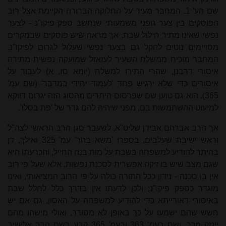
שם הע' 1. המחבר מעיד על החלוקה הברורה הקיימת אצל רוב
הפוסקים בין צער גופני משמעותי שנחשב ספק פיקו"נ - לצער
נפשי שאינו
מתי
ר חילול שבת, אך מראה שיש פוסקים שבמקרים
מסויימים נוטים להקל גם בצער נפשי שעלול לגרום לפיקו"נ.
המחבר מוכיח ממשלֵח השעיר לעזאזל שמועקה נפשית
מתי
רה
איסורי דרבנן, שהרי התירו למשלח (יומא סז, א) לעבור על
איסורים כדי שלא ירגיש פחד 'לעמוד יחידי במדבר' (שם עמ'
365). הוא גם טוען שם שפרסום היתרים מהסוג הזה יגרום דווקא
למיעוט ההשתמשות בם, מפני שיהיה להם גדר של 'פת בסלו'.
אך הרב אברהם אבידן שליט"א, לשעבר סגן הרב הראשי לצה"ל
וראש ישיבת שעלבים, בספרו 'משא בהר' עמ' 325 ואילך, דן
בהיתר להודיע למשפחה בשבת על מות בנה החייל, והכרעתו היא
שגם מצב שיש בו זיקה אפשרית לסכנת נפשות, אלא שעל פי רוב
אין בו סכנה - נידון ככל התורה כולה על פי הרוב המציאותי, ואינו
מוגדר כספק פיקו"נ; ולכן לדעתו אין בדרך כלל לחלל שבת
באיסורי דאורייתא כדי להודיע למשפחה על האסון, גם אם יש
חשש שהם ישמעו על כך באופן לא מסודר, ואולי מישהו מהם
יינזק מכך. ושם בעמ' 363 ובעמ' 365 קבע בשם הרב אלישיב