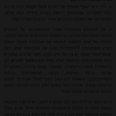
נקודות למחשבה ולבירור נוסף
א. כללי: רצוי שגוף משותף של רבנים ובעלי מקצוע יקבע מי הם
בעלי תפקידים שנוכחותם דרושה בצורה מיידית בזמן אירוע,
ובאיזו רמה של חיוניות; כמובן שבשטח ייבחן כל מקרה לגופו.
ב. אין להתעלם מהעובדה שככל שההתערבות של האנשים
מהחוץ תהיה יותר מהירה, כך הנזקים לטווח קרוב ורחוק יתמעטו.
היכולת של אנשי המקצוע לתקשר עם אוכלוסיה פגועה, עשויה
לסייע משמעותית להתמודדות טובה עם הטראומה שחוו. יתכן
שבטראומה עצמה יש צד של פיקו"נ
[19]
, מפני שרבים המקרים
בהם אנשים נפגעי טראומה שלא טופלו נכון
בסמוך
לאירוע
לקו
בתסמונת פוסט-טראומטית, שפגעה קשות ביכולת התפקודית
שלהם ברמה האישית, ברמה המשפחתית וברמה
הקהילתית
[20]
. השאלה היא האם מותר לחלל שבת כדי למנוע
טראומה נפשית, שעלולה אולי במשך הזמן לגרום לפגיעה בעצמו
ובאחרים אם לא תטופל כעת?
ד. עד כמה יש להתחשב בכך שבקרב תושבי יש"ע ישנה חשיבות
נוספת בהגדרת חבלות טראומטיות כ
מתי
רות חילול שבת, בגלל
החשש שהמשך מגוריהם ביש"ע עלול להיתפס בעיניהם כקשור