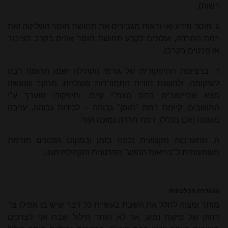
רשות).
ג. חוסר מידע ואי-ודאות מגבירים את תחושת חוסר השליטה ואת
רמת החרדה, ועלולים לקבע תחושת חוסר אונים בקרב הציבור
או פרטים בקרבו.
ד. ברציפות התיפקודית של גורמי הקהילה ישנה תרומה רבה
לשיקומה, ולהשגת חוויית התמודדות מוצלחת. מחקר שנעשה
מצא שביישובים בהם הצח"י קיים, ותיפקודו מוערך ע"י
התושבים, קיימת רמת "חוסן" גבוהה – לכידות גבוהה, עזיבה
מועטה (אם בכלל), רמת חרדה נמוכה ועוד.
ה. התערבות מקצועית נכונה בזמן ובמקום הנכונים תורמת
משמעותית ל"בריאות הנפש" הפרטנית והקהילתית
[4]
.
ההגדרה ההלכתית
מותר ומצוה לחלל את השבת בעשיית כל דבר שיש בו אפילו צד
רחוק של פיקוח נפש, אך לא הותר חילול שבת אף לצרכים