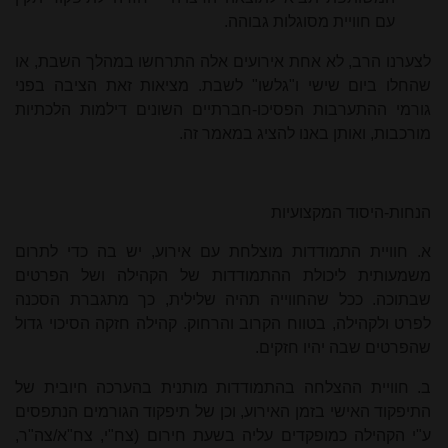
עם חוויית מסוגלות גבוהה.
לצערנו הרב, לא אחת אירועים אלה התרחשו במהלך השבת, או
שהחלו ביום שישי ו"גלשו" לשבת. מציאות זאת הציבה בפני
גורמי ההתערבות הפסיכו-חברתיים השונים דילמות הלכתיות
מורכבות, ואותן באנו להציג במאמר זה.
הנחות-היסוד המקצועיות
א. חוויית התמודדות מוצלחת עם אירוע, יש בה כדי לתרום
משמעותית ליכולת ההתמודדות של הקהילה ושל הפרטים
שבתוכה. ככל שהחווייה תהיה שלילית, כך מתגברת הסכנה
לפרט ולקהילה, בטווח הקרוב והרחוק. קהילה חזקה הסיכוי גדול
שהפרטים שבה יהיו חזקים.
ב. חוויית ההצלחה בהתמודדות מותנית בהערכה חיובית של
התיפקוד האישי בזמן האירוע, וכן של תיפקוד הגורמים הנתפסים
ע"י הקהילה כמופקדים עליה בשעת חירום (צח"י, צח"א/צה"ר,