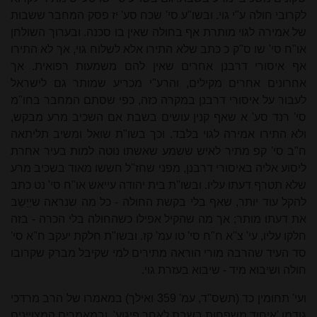
לקרובי חולה ע"י גוי. ובשו"ע סי' שכח סע' יז פסק המחבר ששבות
של אמירה לגוי מותרת אף בחולה שאין בו סכנה. ובערוך השולחן
או"ח סי' שו ס"ק כ כתב שלא התירו אלא לשלוח גוי, אך לא התירו
אף איסורי דרבנן אחרים שאין להם משמעות רפואית. אך
אחרונים אחרים מקילים, והרע"י מכריע שמותר גם לישראל
לעבור על איסורי דרבנן במקרה כזה, כפי שסתם המחבר בחו"מ
סי' רנד סע' א שאף קנין עושים בשבת אם השכיב מרע מבקש,
ולא התירו אמירה לגוי בלבד. וכך בשו"ת שואל ומשיב תליתאה
ח"ב סי' קפ
מתי
ר לאיש ששמע שאשתו נוטה למות בעיר אחרת
ליסוע אליה באיסורי דרבנן, מפני שחז"ל חששו מאוד בשכיב מרע
שלא תטרף דעתו עליו. ובשו"ת בית
יהודה
עייאש או"ח סי' נט כתב
להקל עוד יותר, שאף בלי בקשת החולה - כל מה שנראה שיְיַשֵב
את דעתו מותר; אך מה שהקיל אפילו כשהחולה בלי הכרה - בזה
חלקו עליו, עי' צ"א ח"ח סי' טו עמ' קז. ובשו"ת חלקת יעקב ח"א סי'
סד העיד שהרבה מורי הוראה
מתי
רים למי שקיבל מברק שקרובו
חולה ושיבוא מיד - שיבוא בעזרת גוי.
ועי' תחומין כד (תשס"ד, עמ' 359 ואילך) במאמרו של
הרב מרדכי
גודמן 'איחוד משפחות בשבת לאחר פיגוע', ובמא
מרים
המצויינים