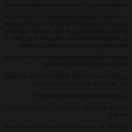
כתוצאה מהאירוע, כדי לכווין את ההתערבות המקצועית הנדרשת.
יש לקחת בחשבון שלחלק מהמשפחות הדבר יהיה כהודעה על
[8]
אסון, עם כל המשתמע מכך; לעיתים הדבר דורש להגיע פיסית
אל קרוב המשפחה המדובר, כדי לקבל אינפורמציה מדוייקת על
בני משפחה נוספים שיתכן שהיו במקום האירוע, וכדי לתמוך בו
בשעה שהוא מקבל את הידיעה על הפגיעה בבני משפחתו.
קיימת מחלוקת אם המשפחה המורחבת חשובה יותר בענין זה
[9]
מהקהילה או להיפך, ונראה שכל מקרה לגופו.
למשל: אם בפעם נוספת שמתקשרים לבית לא עונים משם,
[10]
אחרי שלפני כן ענו, יש סיבה לדאגה ולבירור הענין.
מידע על נפגעים, סיוע למשפחות נפגעים וכד'.
[11]
כמובן שהדבר תלוי בגודל היישוב – ביישובים גדולים הדבר
[12]
אולי שונה.
למשל: אם נשים שבעליהן במילואים וכד' מתפקדות באופן
[13]