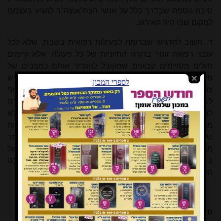
סיבה נוספת שבדרך כלל על אנשי הצח"א\צה"ר להגיע בעצמם
למקום שבו היה האירוע.
ד. חשוב להדגיש שבדומה לפעילות רפואית בשבת, שלא לכל
עובד רפואה זוטר ברורה החיוניות של כל פעולה, אלא קיימים
נהלים מסויימים קבועים שמקובל להגדיר אותם כמצבים של
פיקו"נ ועל כל המערכת לפעול על פיהם - כך גם באירועי אסון יש
צורך להגדיר מה כלול בתוך כל אחד מהקריטריונים הנ"ל, בכפוף
לעובדה הברורה והפשוטה שאין מקרה דומה לרעהו, וכל מקרה
לגופו, ושאין לפוסק ההלכה או לאדם שצריך להכריע בשטח אלא
מה שעיניו רואות. כמובן שיש לקחת בחשבון שהתגובות הרגשיות
של אנשים שהיו מעורבים באירוע חבלני קשות הרבה יותר
מאשר באירוע אסון "רגיל'. חשוב להדגיש שלפעילות הנכונה של
בעלי התפקידים עשויה להיות משמעות של הצלת חיים (בהיבט
הפיסי והנפשי) בטווח המיידי.
סיכום ומסקנות