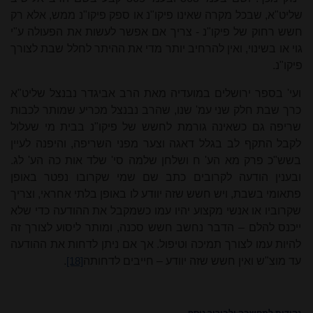
שליט"א, שבכל מקרה שאינו פיקו"נ או ספק פיקו"נ ממש, אלא רק
חשש רחוק של פיקו"נ - צריך אם אפשר לעשות את הפעולה ע"י
גוי או בשינוי, ואין להרחיב יותר מדי את ההיתר לחלל שבת לצורך
פיקו"נ.
ועי' בספר ירושלים במועדיה מאת הרב אביגדר נבנצל שליט"א
כרך שבת חלק שני עמ' שנו, שהרב נבנצל מכריע שמותר לכבות
שריפה גם כשאינה גורמת לחשש של פיקו"נ בבית מי שעלול
לקבל התקף לב בגלל דאגה וצער מפני השריפה, והיפנה לעיין
בשש"כ פרק מא הע' ח ושלחן שלמה סי' שלד אות כה הע' לג.
ובענין הודעה לקרובים כתב שם שמי שקרובו נפטר באופן
פתאומי בשבת, ויש חשש שזה יוודע לו באופן בלתי אחראי, וצריך
שקרוביו או אנשי מקצוע יהיו עמו כשמקבל את ההודעה כדי שלא
ייכנס להלם – הדבר נחשב חשש סכנה, ומותר ליסוע לצורך זה
להיות עמו לצורך תמיכה וטיפול. אך אם ניתן לדחות את ההודעה
עד מוצ"ש ואין חשש שזה יוודע – חייבים לדחותה
.
[18]