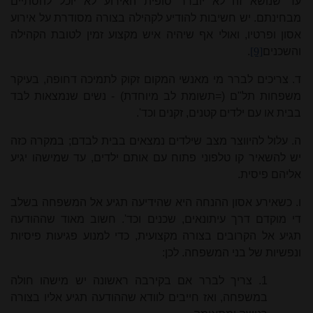
עד שנושא זה לא יוברר סופית האירוע לא יוכל להסתיים
מבחינתם. יש חשיבות להודיע לקהילה בצורה מסודרת על אירוע
אסון ופרטיו, ואולי אף שיהיה איש מקצוע זמין לטובת הקהילה
והשכנים
[9]
.
ד. צריכים לברר מי מאנשי המקום זקוק לתמיכה דחופה, בעיקר
משפחות תל"ם (=תשומת לב מיוחדת) - נשים שנמצאות לבד
בבית או עם ילדים קטנים, זקנים וכד'.
ה. עלול להיווצר מצב שילדים נמצאים בבית לבדם; במקרה כזה
יש להשאיר קו טלפוני פתוח עם אותם ילדים, עד שמישהו יגיע
אליהם פיסית.
ו. כשאירע אסון ההנחה היא שהידיעה תגיע אל המשפחה בשלב
די מוקדם דרך עיתונאים, שכנים וכד'. חשוב מאוד שההודעה
תגיע אל הקרובים בצורה מקצועית, כדי למנוע פגיעות פיסיות
ונפשיות של בני המשפחה. לכן:
1. צריך לברר אם בקירבה ראשונה יש מישהו חולה
במשפחה, ואז חייבים לוודא שההודעה תגיע אליו בצורה