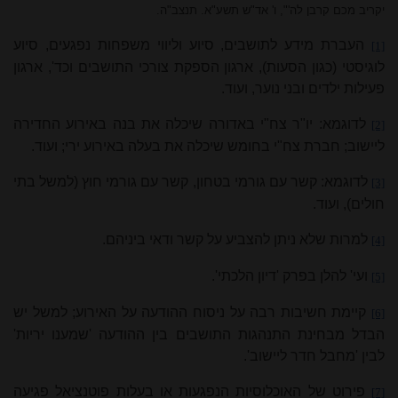
יקריב מכם קרבן לה'", ו' אד"ש תשע"א. תנצב"ה.
העברת מידע לתושבים, סיוע וליווי משפחות נפגעים, סיוע
[1]
לוגיסטי (כגון הסעות), ארגון הספקת צורכי התושבים וכד', ארגון
פעילות ילדים ובני נוער, ועוד.
לדוגמא: יו"ר צח"י באדורה שיכלה את בנה באירוע החדירה
[2]
ליישוב; חברת צח"י בחומש שיכלה את בעלה באירוע ירי; ועוד.
לדוגמא: קשר עם גורמי בטחון, קשר עם גורמי חוץ (למשל בתי
[3]
חולים), ועוד.
למרות שלא ניתן להצביע על קשר ודאי ביניהם.
[4]
ועי' להלן בפרק 'דיון הלכתי'.
[5]
קיימת חשיבות רבה על ניסוח ההודעה על האירוע; למשל יש
[6]
הבדל מבחינת התנהגות התושבים בין ההודעה 'שמענו יריות'
לבין 'מחבל חדר ליישוב'.
פירוט של האוכלוסיות הנפגעות או בעלות פוטנציאל פגיעה
[7]