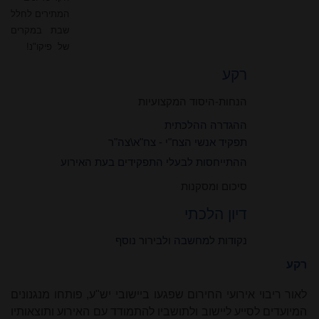
המתירים לחלל
שבת במקרים
של
פיקו"נ!
רקע
הנחות-היסוד המקצועיות
ההגדרה ההלכתית
תפקיד אנשי הצח"י - צח"א\צה"ר
ההתייחסות לבעלי התפקידים בעת האירוע
סיכום ומסקנות
דיון הלכתי
נקודות למחשבה ולבירור נוסף
רקע
לאור ריבוי אירועי החירום שפגעו ביישובי יש"ע, פותחו מנגנונים
המיועדים לסייע ליישוב ולתושביו להתמודד עם האירוע ותוצאותיו