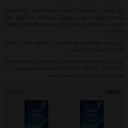
לדוגמה – הסתגרות בבית ואי נכונות לצאת, חרדה גבוהה
[20]
מכל דבר שמזכיר את הטראומה, כגון רעש, ריח מקום ועוד,
הימנעות מפעילות הדומה (בעיני הנפגע) לפעילות הקשורה
באירוע וכד'.
דהיינו שהנפגעים הם תושביו – לדוגמא: חדירה למוסד
[21]
פנימייתי בו לומדים בני האזור.
[22]
תגובות והערות נא להעביר למחבר, וכן לנפתלי
רענן
(זק"א) 08-9790179,
0525-767831;
חגי דפנה, 0577-751450,
mahut@shomron.org.il
;
מרים
שפירא, 0577-750547,
miriams@shomron.org.il
.
המעין
ישן יותר
}
תמוז
ניסן
תשפ"ו
תשפ"ו
257
258