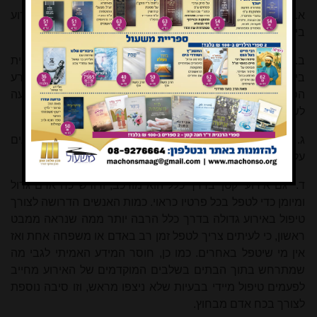
א.
צח"י מקומי מאורגן וחזק אמור לדעת לטפל בעצמו באירוע
ביישובו.
ב.
האחראים מחוץ למקום האירוע צריכים לבדוק טלפונית
ביוזמתם באיזה מצב התארגנות נמצא הצח"י ביישוב שבו אירע
הפיגוע, ובשעת הצורך לסייע להם טלפונית גם לפני ההגעה
לשטח.
ג.
בדרך כלל אנשי הצח"י צריכים סיוע, ולכן במרבית האירועים
על אנשי צח"א\צה"ר מתאימים להגיע לאיזור האירוע.
ד.
גם אירוע 'קטן' בדרך כלל הוא מורכב, ודורש כח אדם גדול
ומיומן כדי לטפל בכל פרטיו כראוי. כמות האנשים הדרושה לצורך
טיפול באירוע גדולה בדרך כלל הרבה יותר ממה שנראה ממבט
ראשון, כי לעיתים צריך לטפל זמן רב באדם או משפחה אחת ואז
אין מי שיטפל באחרים. כמו כן, חוסר המידע האמיתי לגבי מה
שמתרחש בתוך הבתים בשלבים המוקדמים של האירוע מחייב
לפעמים טיפול מיידי בבעיות שלא ניצפו מראש, וזו סיבה נוספת
לצורך בכח אדם מבחוץ.