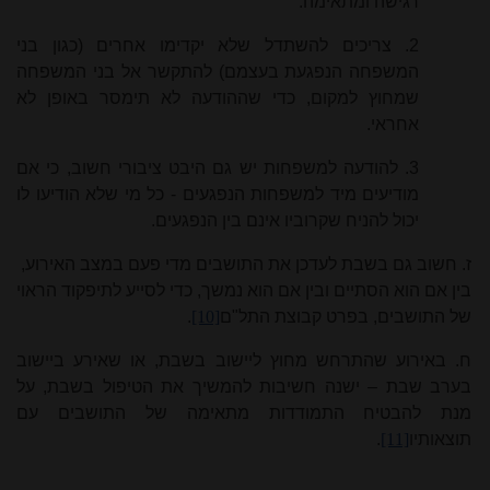
רגישה ומתאימה.
2. צריכים להשתדל שלא יקדימו אחרים (כגון בני
המשפחה הנפגעת בעצמם) להתקשר אל בני המשפחה
שמחוץ למקום, כדי שההודעה לא תימסר באופן לא
אחראי.
3. להודעה למשפחות יש גם היבט ציבורי חשוב, כי אם
מודיעים מיד למשפחות הנפגעים - כל מי שלא הודיעו לו
יכול להניח שקרוביו אינם בין הנפגעים.
ז. חשוב גם בשבת לעדכן את התושבים מדי פעם במצב האירוע,
בין אם הוא הסתיים ובין אם הוא נמשך, כדי לסייע לתיפקוד הראוי
של התושבים, בפרט קבוצת התל"ם
[10]
.
ח. באירוע שהתרחש מחוץ ליישוב בשבת, או שאירע ביישוב
בערב שבת – ישנה חשיבות להמשיך את הטיפול בשבת, על
מנת להבטיח התמודדות מתאימה של התושבים עם
תוצאותיו
[11]
.