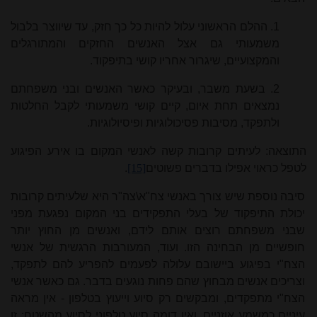
1. ההלם הראשוני עלול להיות כל כך חזק, עד שיווצר בלבול
משמעותי גם אצל האנשים החזקים והמתורגלים
והמקצועיים, שיגרור אחריו קושי בתיפקוד.
2. בשעת משבר, ובעיקר כאשר האנשים ובני משפחתם
נמצאים תחת איום, קיים קושי משמעותי לקבל החלטות
ולתפקד, מסיבות פסיכולוגיות ופיסיולוגיות.
התוצאה: לעיתים קרובות קשה לאנשי המקום בו אירע הפיגוע
לטפל כראוי אפילו בדברים פשוטים
[15]
.
סיבה נוספת שיש צורך באנשי צח"א\צה"ר היא שלעיתים קרובות
יכולת התיפקוד של בעלי התפקידים בני המקום נפגעת מפני
שבני משפחתם רוצים אותם לידם, ואנשים מן החוץ יותר
חופשיים מן הבחינה הזו. ועוד, המעורבות הרגשית של אנשי
הצח"י בפיגוע ביישובם עלולה לפעמים להפריע להם לתפקד,
וצריכים אנשים מבחוץ שהם פחות נוגעים בדבר. גם כאשר אנשי
הצח"י מתפקדים, ומבקשים רק סיוע וייעוץ בטלפון - אין מראה
עיניים כמשמע אוזניים, ואין דומה סיוע טלפוני לסיוע מהשטח; זו