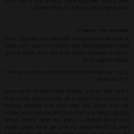
חשובים ביותר שאין בהם פיקו"נ; במקרים גבוליים הותר חילול
שבת באיסורים מדרבנן בלבד, כל מקרה לגופו
[5]
.
תפקיד אנשי הצח"י - צח"א\צה"ר
א. לוודא שהאוכלוסיה מודעת לסיכון שבו היא נמצאת
[6]
, ושהיא
פועלת בהתאם (לדוגמא בעת פיגוע חדירה ליישוב - כיבוי אורות,
הכנסת כל המשפחה למקום המוגן יותר בבית, הגפת תריסים,
והקפדה על שקט בבית).
ב. לברר אם יש נפגעים ונעדרים (כולל זיהוי גופות) ומי הם, ולהכין
'דו"ח אוכלוסיה'
[7]
.
ג. ליצור קשר עם קרובי משפחה מחוץ למקום כדי לדעת אם כל
בני הבית היו בבית הפגוע או לא, ואם היו אנשים נוספים בבית
שבו אירע האירוע, דבר שהוא דחוף וחייב להיעשות באחריות
גבוהה
[8]
. בנוסף צריך לוודא גם בבתים שלא עונים מהם שהבית
היה ריק ולא נמצאים בו אנשים, כמו למשל אורחים. הבירור
חשוב גם לכוחות הבטחון כדי שידעו אם יש עוד אנשים בסכנה;