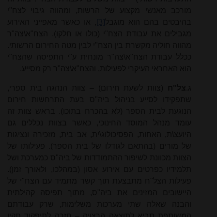
מורכב מאנשי מקצוע של הרשות, ומהווה גיבוי לצח"י
בהיבטים בהם הוא מוגבל
[3]
, או כאשר מאפייני האירוע
מגבילים את עבודת הצח"י (כולו או חלקו). הצח"א\צה"ר
מהווה חוליה מקשרת בין הצח"י לבין מטה החירום הרשותי.
ככלל עבודת הצח"א\צה"ר מונחית ע"י התפיסה שהצח"י
הוא האחראי העיקרי לפעילות, והצח"א\צה"ר רק מסייע.
ג.
צל"ח
(צוות לשעת חירום) – צוות הנהגה בית ספרי,
שתפקידו לסייע בניהול ביה"ס בעת התרחשות חירום
הנוגעת לבית הספר (לא בהכרח בתוכו). בראש צוות זה
עומד מנהל המוסד החינוכי, כאשר בצוות נכללים גם
היועצ\ת, האחות, הפסיכולוג\ית, אב בית, מזכירה ונציגות
של מורים (בהתאם לגודלו של בית הספר). פעילותו של
הצוות מכוונת לשיפור ההתמודדות של ביה"ס כמערכת ושל
תלמידיו כפרטים עם אירוע אסון (במהלכו, ולאורך זמן).
פעילות הצל"ח מתבצעת תוך קשר מתמיד עם הצח"י של
היישובים המזינים את ביה"ס, מתוך תפיסה קהילתית
והבנה שאלה שתי מערכות משלימות, שרק עבודתם
המשותפת תביא לתוצאה הרצויה – חזרה לתיפקוד תקין