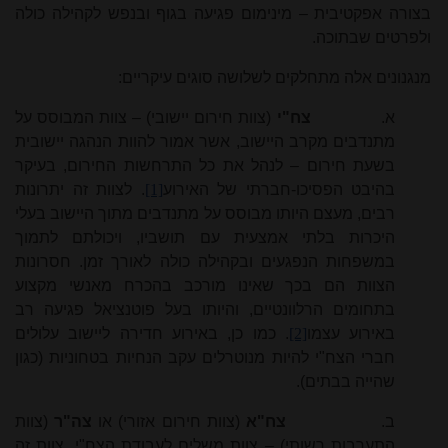
בצורה אפקטיבית – מינימום פגיעה בגוף ובנפש לקהילה כולה
ולפרטים שבתוכה.
מנגנונים אלה מתחלקים לשלושה סוגים עיקריים:
א.
צח"י
(צוות חירום יישובי) – צוות המבוסס על
מתנדבים מקרב היישוב, אשר אמור להוות הנהגה יישובית
בשעת חירום – לנהל את כל התרחשות החירום, בעיקר
בהיבט הפסיכו-חברתי של האירוע
[1]
. לצוות זה יתרונות
רבים, מעצם היותו מבוסס על מתנדבים מתוך היישוב בעלי
היכרות בלתי אמצעית עם תושביו, ויכולתם לתמוך
במשפחות הנפגעים ובקהילה כולה לאורך זמן. חסרונות
הצוות הם בכך שאינו מורכב בהכרח מאנשי מקצוע
בתחומים הרלוונטיים, והיותו בעל פוטנציאל פגיעה רב
באירוע עצמו
[2]
. כמו כן, באירוע חדירה ליישוב עלולים
חברי הצח"י להיות מנוטרלים עקב הנחיות בטחוניות (כגון
שהייה בבתים).
ב.
צח"א
(צוות חירום אזורי) או
צה"ר
(צוות
התערבות רשותי) – צוות משלים לעבודת הצח"י. צוות זה