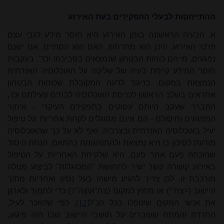
ההתייחסות לבעלי התפקידים בעת האירוע
א. הבעיה הראשונה בזמן האירוע היא חוסר מידע לגבי עצם
פרטי האירוע, היכן הוא מתרחש, האם הוא הסתיים, אם ישנם
נפגעים, מי הם כוחות הבטחון שנמצאים בסביבתו וכד'. בעקבות
חוסר המידע קיימת בעיה של שליטה על האוכלוסיה האזרחית
הנמצאת במקום. בניגוד לדעה המקובלת שכוחות הבטחון
אחראים בשלב הראשון לכניסת האוכלוסיה לבתים ונעילתם וכו',
התברר שעקב היותם עסוקים בתפקידם העיקרי - איתור
המפגעים וחיסולם - הם אינם מסוגלים לקחת אחריות על טיפול
יעיל באוכלוסיה האזרחית ובצרכיה, ואף לא על כך שהאוכלוסיה
מודעת לסיכון בו היא נמצאת ולהתנהגותה בהתאם. הנחת היסוד
שהוכחה פעם אחר פעם, היא שלקיחת האחריות על הטיפול
באירוע קשורה קשר ישיר לתחושת "המסוגלות" לביצוע מטלה
מורכבת זו. לכן צריך להגיע מישהו בעל נסיון ואחריות מתוך
היישוב (=צח"י) או מחוץ למקום (צח"א\צה"ר) כדי לתמוך ולארגן
את אנשי המקום שיטפלו בכל הנ"ל
[12]
. כפי שהוזכר לעיל,
החרדה והמתח שעוברים על תושבי היישוב שבו היה פיגוע,