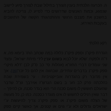
ה.
הכרעה הלכתית בענין הצורך בחילול שבת לצורך סיוע ליישוב
שנפגע, וכמות האנשים שדרושים כדי לסייע לו, צריכה להביא
בחשבון את מצבם הרגשי וההתנהגותי הקשה של התושבים
בעקבות האירוע.
רקע הלכתי
הגדרת פיקו"נ וספק פיקו"נ כלולה במה שכתב התו' ביומא פה, א
ד"ה ולפקח: 'שלא יוכל לבוא
בשום ענין
לידי מיתת ישראל'; ומצד
שני עומדים דברי החזו"א (אהלות סי' כב ס"ק לב) 'דלא מיקרי
ספק פיקו"נ בדברים עתידים, שבהווה אין להם כל זכר'
[16]
. אך
אין מדובר רק בהגדרות אובייקטיביות - עי' בשמירת שבת
כהלכתה פרק לב הע' ב בשם הגרש"ז אוירבך זצ"ל שדבר
שהעולם חוששין לו משום סכנה הרי הוא בגדר סכנה, וכן להיפך –
דבר שאין רגילים לחשוש לו אינו מוגדר כסכנה. כמו כן, כל מעשה
של הצלה משום פיקו"נ או ספק פיקו"נ צריך להיעשות ע"י
ישראלים גדולים ולא ע"י גוים או קטנים, אך כאשר קיים ספק