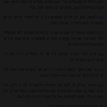
תקין והילדים מטופלים וכד', אם חולים נוטלים תרופות כראוי, אם
זקנים מודעים למצב ומתפקדים באופן תקין, וכד'.
למשל, אם רק ילדים נמצאים בבית יש לשמור איתם על קו
[14]
פתוח על מנת להדריך אותם במצב.
דוגמא: באחד היישובים שהיה בו אירוע
ממו
שך לא הופעלה
[15]
כלל הסירנה, שהיתה אמורה להודיע לתושבים שיש מצב חירום
ועליהם להיכנס לבתים!
וכ"כ לפניו הנו"ב תניינא יו"ד סי' רי, החת"ס חיו"ד סי' רי,
[16]
ובשו"ת בנין ציון סי' לז.
סי' שכח סע' י ביאור הלכה ד"ה ויש; ועי' בשו"ת שבט הלוי ח"ו
[17]
סי' כו וח"ח סי' פז בענין חזרה אחרי הצלה.
הובא בפרק זה לקט של פסקים רלוונטיים לנידון דידן, אך
[18]
ברור שאין בו אלא רקע הלכתי ולא פסיקת הלכה; נוסף על כך אין
מקרה אחד דומה למשנהו, ועל כל מקרה להיות נדון לגופו.
גם בלי להיכנס לגדרי שוטה וכד'.
[19]