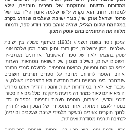
מהדורות חדשות ומתוקנות של ספרים תורניים, שלא
למטרות רווח. הוא נקרא ע"ש שלמה אומן הי"ד בנו של
פרופ' ישראל אומן שי', בוגר ישיבת שעלבים שנהרג בקרב
במלחמת שלום הגליל, שהיה אוהב ספר ויודע ספר, ודמותו
מלווה את התחומים בהם עוסק המכון.
המכון נוסד בשנת תשמ"ג (1983) כשיתוף פעולה בין ישיבת
שעלבים ו'מכון ירושלים', מכון תורני ותיק ומוכר. מכון שלמה אומן
עוסק בהוצאה לאור של ספרי 'ראשונים' ו'אחרונים' מכתבי-יד
ודפוסים ישנים, בשילוב מנגנון של השוואת נוסחאות, הערות,
מראי-מקומות והפניות, מבואות ונספחים, לתועלת לומדי התורה
ואוהבי הספר לדורות. מדובר על ספרים תורניים חשובים
שנתחברו בימי הביניים ובעת החדשה ולא התפרסמו מעולם, או
שכבר יצאו לאור במהדורות ישנות והמכון ההדיר אותם מחדש
והוציא אותם לאור כמהדורה מדעית מתוקנת, כולל מבוא היסטורי
תוכני ומדעי, מיפתוח, הוספת הערות והפניות ונספחים וכד'.
בנוסף לעצם המחקר, אחד מתפקידיו של המכון הוא להדריך
ולחנך חוקרים צעירים (בעיקר תלמידי ישיבת שעלבים ובוגריה)
לכתיבה תורנית מסודרת ואיכותית.
מכון שלמה אומן הוא מכון קטן יחסית, שעוסק בפרויקטים