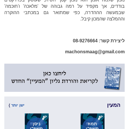
בודדים, אך מקפיד על רמה גבוהה של 'מלאכה' ו'חוכמה'
שבמעשה הההדרה, כפי שמתואר גם במכתבי ההוקרה
וההמלצה שהמכון קיבל.
ליצירת קשר: 08-9276664
machonsmaag@gmail.com
המעין
ישן יותר
}
תמוז
ניסן
תשפ"ו
תשפ"ו