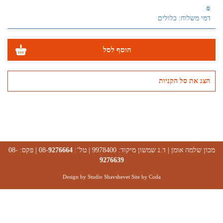
₪
דמי משלוח: כלולים
הוסף לסל
הצג את סל הקניות
מכון שלמה אומן | ד.נ שמשון מיקוד: 9978400 | טל’: 08-
9276664
| פקס: 08-
9276639
Design by Studio Shavshevet Site by
Coda