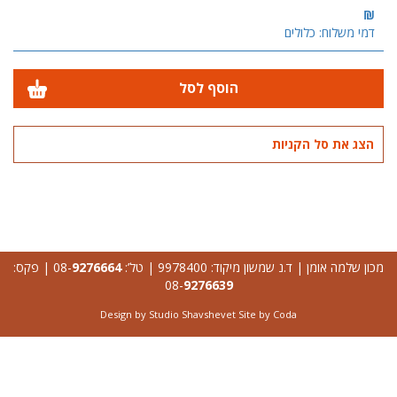
₪
דמי משלוח: כלולים
הוסף לסל
הצג את סל הקניות
מכון שלמה אומן | ד.נ שמשון מיקוד: 9978400 | טל’: 08-
9276664
| פקס:
08-
9276639
Design by Studio Shavshevet Site by
Coda