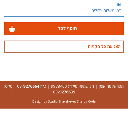
₪
דמי משלוח: כלולים
הוסף לסל
הצג את סל הקניות
מכון שלמה אומן | ד.נ שמשון מיקוד: 9978400 | טל’: 08-
9276664
| פקס:
08-
9276639
Design by Studio Shavshevet Site by
Coda